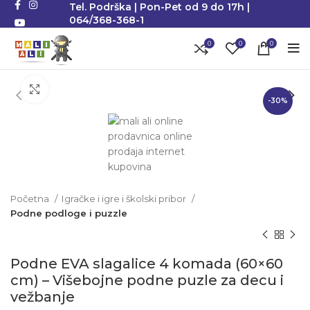
Tel. Podrška | Pon-Pet od 9 do 17h |
064/368-368-1
0
0
0
Klikni da uvećaš
-30%
Početna
Igračke i igre i školski pribor
Podne podloge i puzzle
Podne EVA slagalice 4 komada (60×60
cm) – Višebojne podne puzle za decu i
vežbanje