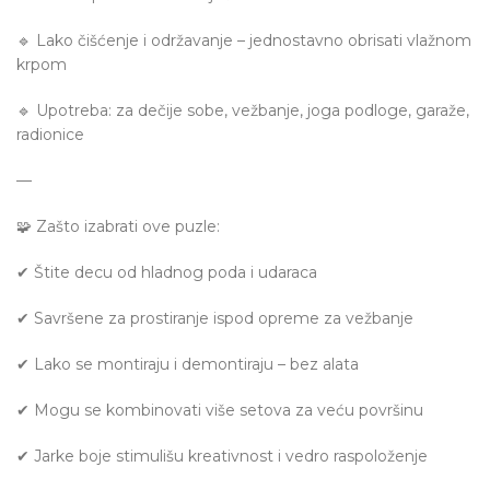
🔹 Lako čišćenje i održavanje – jednostavno obrisati vlažnom
krpom
🔹 Upotreba: za dečije sobe, vežbanje, joga podloge, garaže,
radionice
—
🧩 Zašto izabrati ove puzle:
✔ Štite decu od hladnog poda i udaraca
✔ Savršene za prostiranje ispod opreme za vežbanje
✔ Lako se montiraju i demontiraju – bez alata
✔ Mogu se kombinovati više setova za veću površinu
✔ Jarke boje stimulišu kreativnost i vedro raspoloženje