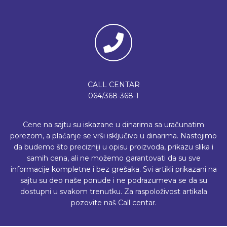
CALL CENTAR
064/368-368-1
Cene na sajtu su iskazane u dinarima sa uračunatim
porezom, a plaćanje se vrši isključivo u dinarima. Nastojimo
da budemo što precizniji u opisu proizvoda, prikazu slika i
samih cena, ali ne možemo garantovati da su sve
informacije kompletne i bez grešaka. Svi artikli prikazani na
sajtu su deo naše ponude i ne podrazumeva se da su
dostupni u svakom trenutku. Za raspoloživost artikala
pozovite naš Call centar.