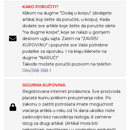
KAKO PORUČITI?
Klikom na dugme "Dodaj u korpu" (dodajete
artikal, koji želite da poručite, u korpu). Kada
dodate sve artikle koje želite da poručite idete
"na dugme korpe", koje se nalazi u gornjem
desnom uglu sajta. Zatim na "ZAVRŠI
KUPOVINU" i popunite sve Vaše potrebne
podatke za isporuku. I na kraju kliknete na
dugme "NARUČI"
Takođe možete poručiti pozivom na telefon
064/368-368-1
SIGURNA KUPOVINA
Registrovana internet prodavnica. Sve proizvoda
plaćate kuriru prilikom preuzimanja robe. Po
zakonu o zaštiti potrošača imate mogućnost
vraćanja artikla u roku od 14 dana ukoliko niste
zadovoljni bez navođenja razloga, ili zamene
istog za drugi artikal. (Artikal mora biti
nekorišćen, neoštećen i u originalnoj ambalaži)