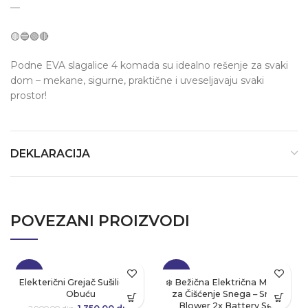
—
🟡🔵🟢🔴
Podne EVA slagalice 4 komada su idealno rešenje za svaki
dom – mekane, sigurne, praktične i uveseljavaju svaki
prostor!
DEKLARACIJA
POVEZANI PROIZVODI
-53%
-35%
Elekterični Grejač Sušilica Za
❄️ Bežična Električna Mašina
Obuću
za Čišćenje Snega – Snow
Blower 2x Battery Set