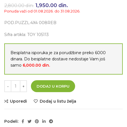
Originalna cena je bila:
1,950.00
din.
Trenutna cena je:
2,800.00
din.
2,800.00 din..
1,950.00 din..
Ponuda važi od 01.08.2026. do 31.08.2026.
POD.PUZZL.4X4 008REB
Sifra artikla: TOY 105113
Besplatna isporuka je za porudžbine preko 6000
dinara. Do besplatne dostave nedostaje Vam još
samo
6,000.00
din.
DODAJ U KORPU
Uporedi
Dodaj u listu želja
Podeli: