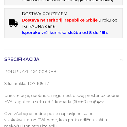
DOSTAVA POUZEĆEM
Dostava na teritoriji republike Srbije
u roku od
1-3 RADNA dana.
Isporuku vrši kurirska služba od 8 do 16h.
SPECIFIKACIJA
POD.PUZZL.4X4 008REB
Sifra artikla: TOY 105117
Unesite boje, udobnost i sigurnost u svoj prostor uz podne
EVA slagalice u setu od 4 komada (60×60 cm)! 🧩✨
Ove višebojne podne puzle napravljene su od
visokokvalitetne EVA pene, koja pruža odličnu zaštitu,
mekoću i toplotnu izolaciju.