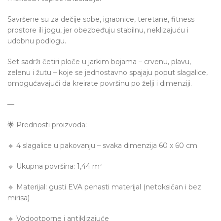
Savršene su za dečije sobe, igraonice, teretane, fitness
prostore ili jogu, jer obezbeđuju stabilnu, neklizajuću i
udobnu podlogu.
Set sadrži četiri ploče u jarkim bojama – crvenu, plavu,
zelenu i žutu – koje se jednostavno spajaju poput slagalice,
omogućavajući da kreirate površinu po želji i dimenziji.
—
🌟 Prednosti proizvoda:
🔹 4 slagalice u pakovanju – svaka dimenzija 60 x 60 cm
🔹 Ukupna površina: 1,44 m²
🔹 Materijal: gusti EVA penasti materijal (netoksičan i bez
mirisa)
🔹 Vodootporne i antiklizajuće