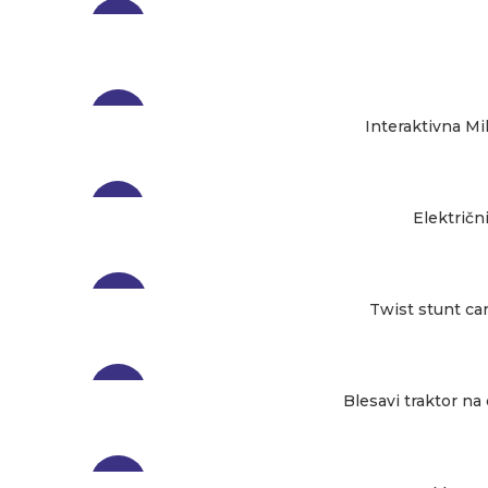
-27%
-23%
Interaktivna M
-10%
Električn
-24%
Twist stunt ca
-23%
Blesavi traktor na
-22%