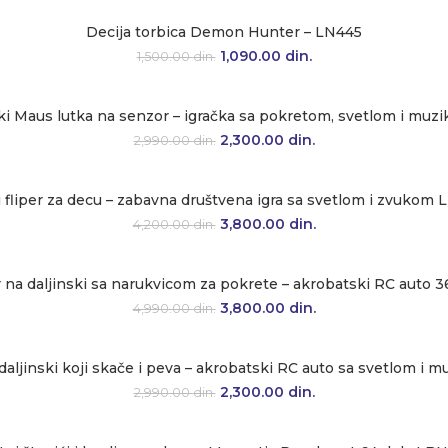
Decija torbica Demon Hunter – LN445
Originalna cena je bila: 1,500.00 d
1,090.00
din.
Trenutna cena je: 1,
1,500.00
din.
iki Maus lutka na senzor – igračka sa pokretom, svetlom i mu
Originalna cena je bila: 2,990.00 d
2,300.00
din.
Trenutna cena je: 2
2,990.00
din.
i fliper za decu – zabavna društvena igra sa svetlom i zvukom
Originalna cena je bila: 4,200.00 d
3,800.00
din.
Trenutna cena je: 3
4,200.00
din.
r na daljinski sa narukvicom za pokrete – akrobatski RC auto
Originalna cena je bila: 4,990.00 d
3,800.00
din.
Trenutna cena je: 3
4,990.00
din.
 daljinski koji skače i peva – akrobatski RC auto sa svetlom 
Originalna cena je bila: 2,990.00 d
2,300.00
din.
Trenutna cena je: 2
2,990.00
din.