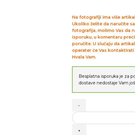
Na fotografiji ima više artik
Ukoliko želite da naručite s
fotografija, molimo Vas da 
isporuku, u komentaru precizn
poručite. U slučaju da artik
operater će Vas kontaktira
Hvala Vam.
Besplatna isporuka je za 
dostave nedostaje Vam j
PLISANI Stich sa gitarom 55c