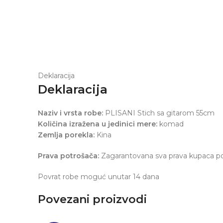
Deklaracija
Deklaracija
Naziv i vrsta robe:
PLISANI Stich sa gitarom 55cm
Količina izražena u jedinici mere:
komad
Zemlja porekla:
Kina
Prava potrošača:
Zagarantovana sva prava kupaca po 
Povrat robe moguć unutar 14 dana
Povezani proizvodi