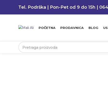
Tel. Podrška | Pon-Pet od 9 do 15h | 06
POČETNA
PRODAVNICA
BLOG
US
-27%
Klikni da uvećaš