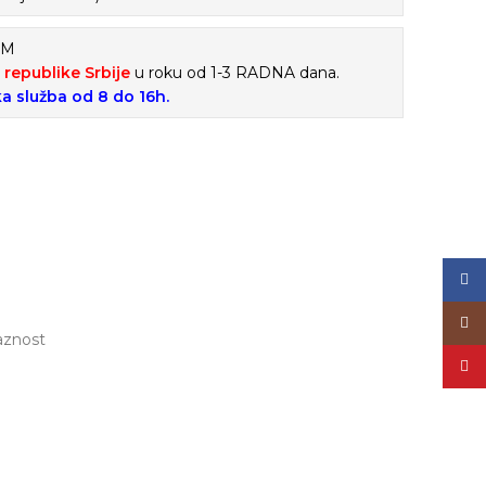
EM
i republike Srbije
u roku od 1-3 RADNA dana.
ka služba od 8 do 16h.
Face
Inst
aznost
YouT