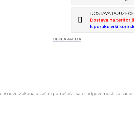
DOSTAVA POUZEĆ
Dostava na teritorij
Isporuku vrši kurirs
DEKLARACIJA
osnovu Zakona o zaštiti potrošača, kao i odgovornosti za saobr