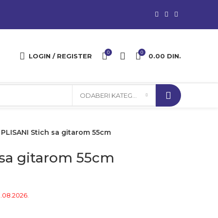
0
0
LOGIN / REGISTER
0.00
DIN.
ODABERI KATEGORIJU
PLISANI Stich sa gitarom 55cm
 sa gitarom 55cm
 bila: 4,500.00 din..
utna cena je: 3,290.00 din..
1.08.2026.