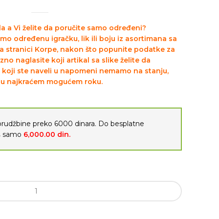
ala a Vi želite da poručite samo određeni?
amo određenu igračku, lik ili boju iz asortimana sa
na stranici Korpe, nakon što popunite podatke za
o naglasite koji artikal sa slike želite da
al koji ste naveli u napomeni nemamo na stanju,
ti u najkraćem mogućem roku.
porudžbine preko 6000 dinara. Do besplatne
oš samo
6,000.00
din.
m količina