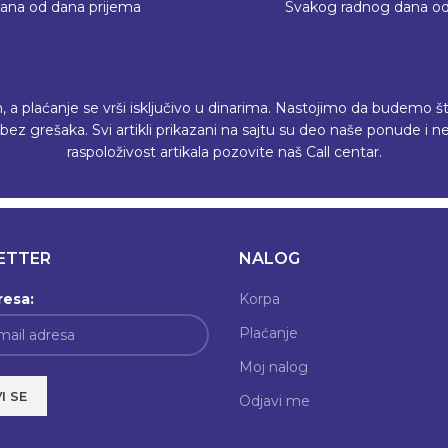
dana od dana prijema
Svakog radnog dana od
plaćanje se vrši isključivo u dinarima. Nastojimo da budemo što p
ez grešaka. Svi artikli prikazani na sajtu su deo naše ponude i
raspoloživost artikala pozovite naš Call centar.
ETTER
NALOG
resa:
Korpa
Plaćanje
Moj nalog
Odjavi me