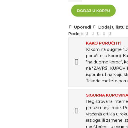
DODAJ U KORPU
Uporedi
Dodaj u listu ž
Podeli:
KAKO PORUČITI?
Klikom na dugme "Doda
poručite, u korpu). K
"na dugme korpe", ko
na "ZAVRŠI KUPOVINU
isporuku. I na kraju
Takođe možete poruč
SIGURNA KUPOVIN
Registrovana internet
preuzimanja robe. P
vraćanja artikla u ro
razloga, ili zamene is
neoštećen i u origina