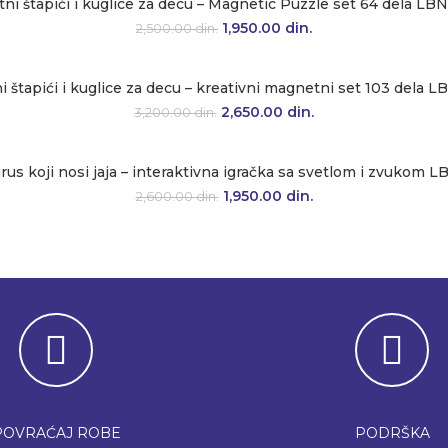
ni štapići i kuglice za decu – Magnetic Puzzle set 64 dela LB
Originalna cena je bila: 2,500.00 d
1,950.00
din.
Trenutna cena je: 1,
2,500.00
din.
 štapići i kuglice za decu – kreativni magnetni set 103 dela 
Originalna cena je bila: 3,200.00 d
2,650.00
din.
Trenutna cena je: 2,
3,200.00
din.
us koji nosi jaja – interaktivna igračka sa svetlom i zvukom 
Originalna cena je bila: 2,600.00 d
1,950.00
din.
Trenutna cena je: 1,
2,600.00
din.
POVRAĆAJ ROBE
PODRŠKA