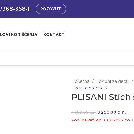
4/368-368-1
POZOVITE
LOVI KORIŠĆENJA
KONTAKT
Početna
Pokloni za decu
Back to products
PLISANI Stich
Originalna cena je
3,290.00
din.
Tren
4,500.00
din.
Ponuda važi od 01.08.2026. do 3