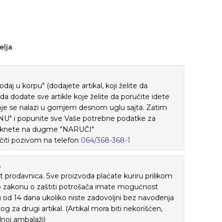
elja
j u korpu" (dodajete artikal, koji želite da
ada dodate sve artikle koje želite da poručite idete
je se nalazi u gornjem desnom uglu sajta. Zatim
" i popunite sve Vaše potrebne podatke za
 kliknete na dugme "NARUČI"
iti pozivom na telefon
064/368-368-1
A
 prodavnica. Sve proizvoda plaćate kuriru prilikom
o zakonu o zaštiti potrošača imate mogućnost
ku od 14 dana ukoliko niste zadovoljni bez navođenja
tog za drugi artikal. (Artikal mora biti nekorišćen,
lnoj ambalaži)