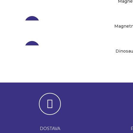
Magnet
-17%
Magnetni
-25%
Dinosaur
DOSTAVA