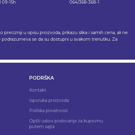
 09-15h
064/368-368-1
recizniji u opisu proizvoda, prikazu slika i samih cena, ali ne
 ne podrazumeva se da su dostupni u svakom trenutku. Za
PODRŠKA
Kontakt
Isporuka proizvoda
Politika privatnosti
Opšti uslovi poslovanja za kupovinu
putem sajta