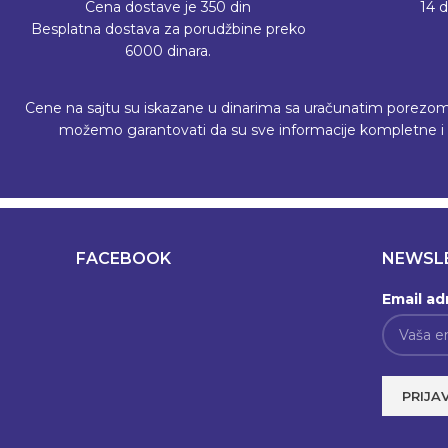
Cena dostave je 350 din
14 
Besplatna dostava za porudžbine preko
6000 dinara.
Cene na sajtu su iskazane u dinarima sa uračunatim porezom, a 
možemo garantovati da su sve informacije kompletne i b
FACEBOOK
NEWSL
Email ad