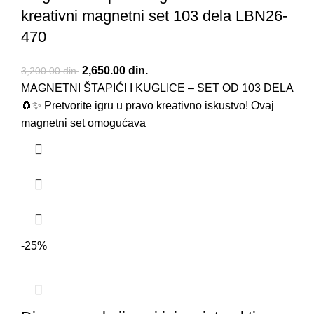
kreativni magnetni set 103 dela LBN26-
470
Originalna cena je bila: 3,200.00 din..
2,650.00
din.
Trenutna cena je: 2,650.00 din..
3,200.00
din.
MAGNETNI ŠTAPIĆI I KUGLICE – SET OD 103 DELA
🧲✨ Pretvorite igru u pravo kreativno iskustvo! Ovaj
magnetni set omogućava
-25%