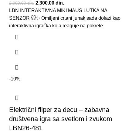
Originalna cena je bila: 2,990.00 din..
2,300.00
din.
Trenutna cena je: 2,300.00 din..
2,990.00
din.
LBN INTERAKTIVNA MIKI MAUS LUTKA NA
SENZOR 🐭✨ Omiljeni crtani junak sada dolazi kao
interaktivna igračka koja reaguje na pokrete
-10%
Električni fliper za decu – zabavna
društvena igra sa svetlom i zvukom
LBN26-481