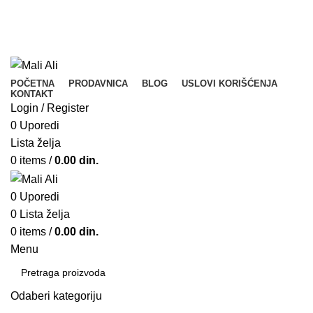
Tel. Podrška | Pon-Pet od 9 do 15h | 064/368-368-1
POZOVITE
Tel. Podrška | Pon-Pet od 9 do 17h | 064/368-368-1
POČETNA
PRODAVNICA
BLOG
USLOVI KORIŠĆENJA
KONTAKT
Login / Register
0
Uporedi
Lista želja
0
items
/
0.00
din.
0
Uporedi
0
Lista želja
0
items
/
0.00
din.
Menu
Odaberi kategoriju