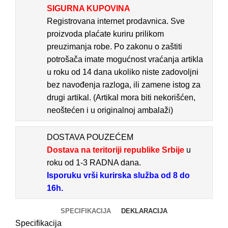
SIGURNA KUPOVINA
Registrovana internet prodavnica. Sve
proizvoda plaćate kuriru prilikom
preuzimanja robe. Po zakonu o zaštiti
potrošača imate mogućnost vraćanja artikla
u roku od 14 dana ukoliko niste zadovoljni
bez navođenja razloga, ili zamene istog za
drugi artikal. (Artikal mora biti nekorišćen,
neoštećen i u originalnoj ambalaži)
DOSTAVA POUZEĆEM
Dostava na teritoriji republike Srbije
u
roku od 1-3 RADNA dana.
Isporuku vrši kurirska služba od 8 do
16h.
SPECIFIKACIJA
DEKLARACIJA
Specifikacija