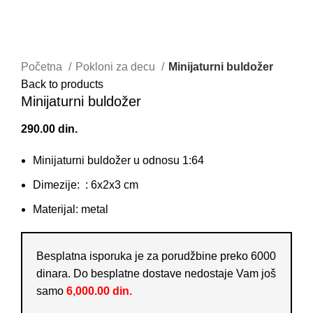
SEARCH
Klikni da uvećaš
Početna
Pokloni za decu
Minijaturni buldožer
Back to products
Minijaturni buldožer
290.00
din.
Minijaturni buldožer u odnosu 1:64
Dimezije: : 6x2x3 cm
Materijal: metal
Besplatna isporuka je za porudžbine preko 6000
dinara. Do besplatne dostave nedostaje Vam još
samo
6,000.00
din.