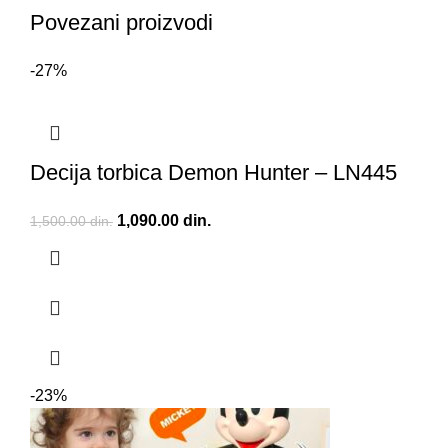
Povezani proizvodi
-27%
Decija torbica Demon Hunter – LN445
Originalna cena je bila: 1,500.00 din..
1,090.00
din.
Trenutna cena je: 1,090.00 din..
1,500.00
din.
-23%