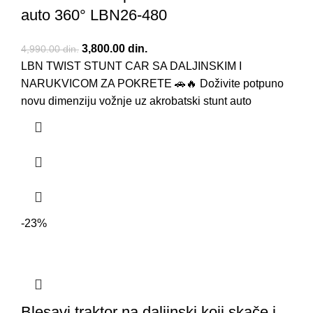
auto 360° LBN26-480
Originalna cena je bila: 4,990.00 din..
3,800.00
din.
Trenutna cena je: 3,800.00 din..
4,990.00
din.
LBN TWIST STUNT CAR SA DALJINSKIM I
NARUKVICOM ZA POKRETE 🚗🔥 Doživite potpuno
novu dimenziju vožnje uz akrobatski stunt auto
-23%
Blesavi traktor na daljinski koji skače i