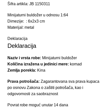
Šifra artikla: JB 1150311
Minijaturni buldožer u odnosu 1:64
Dimezije: : 6x2x3 cm
Materijal: metal
Deklaracija
Deklaracija
Naziv i vrsta robe:
Minijaturni buldožer
Količina izražena u jedinici mere:
komad
Zemlja porekla:
Kina
Prava potrošača:
Zagarantovana sva prava kupaca
po osnovu Zakona o zaštiti potrošača, kao i
odgovornosti za saobraznost
Povrat robe moguć unutar 14 dana