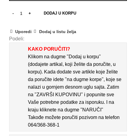
DODAJ U KORPU
Uporedi
Dodaj u listu želja
Podeli:
KAKO PORUČITI?
Klikom na dugme "Dodaj u korpu"
(dodajete artikal, koji želite da poručite, u
korpu). Kada dodate sve artikle koje želite
da poručite idete "na dugme korpe", koje se
nalazi u gornjem desnom uglu sajta. Zatim
na "ZAVRŠI KUPOVINU" i popunite sve
Vaše potrebne podatke za isporuku. I na
kraju kliknete na dugme "NARUČI"
Takođe možete poručiti pozivom na telefon
064/368-368-1