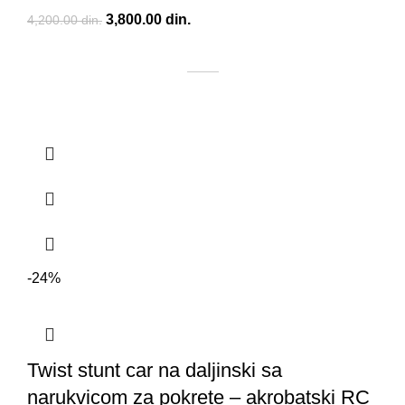
Originalna cena je bila: 4,200.00 din..
3,800.00
din.
Trenutna cena je: 3,800.00 din..
4,200.00
din.
-24%
Twist stunt car na daljinski sa
narukvicom za pokrete – akrobatski RC