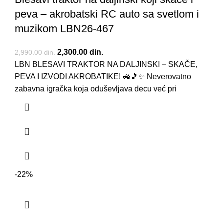
peva – akrobatski RC auto sa svetlom i
muzikom LBN26-467
Originalna cena je bila: 2,990.00 din..
2,300.00
din.
Trenutna cena je: 2,300.00 din..
2,990.00
din.
LBN BLESAVI TRAKTOR NA DALJINSKI – SKAČE,
PEVA I IZVODI AKROBATIKE! 🚜🎵✨ Neverovatno
zabavna igračka koja oduševljava decu već pri
-22%