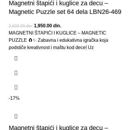
Magnetni štapići i kuglice za decu –
Magnetic Puzzle set 64 dela LBN26-469
Originalna cena je bila: 2,500.00 din..
1,950.00
din.
Trenutna cena je: 1,950.00 din..
2,500.00
din.
MAGNETNI ŠTAPIĆI I KUGLICE – MAGNETIC
PUZZLE 🧲✨ Zabavna i edukativna igračka koja
podstiče kreativnost i maštu kod dece! Uz
-17%
Magnetni štapići i kuglice za decu –