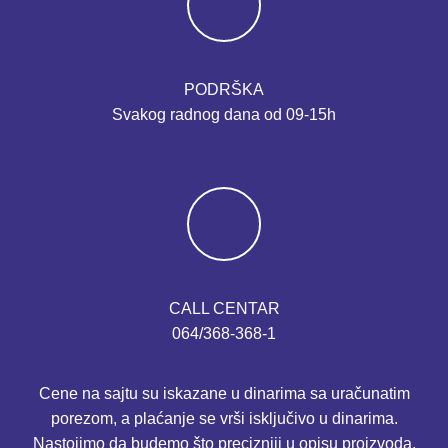
PODRŠKA
Svakog radnog dana od 09-15h
CALL CENTAR
064/368-368-1
Cene na sajtu su iskazane u dinarima sa uračunatim
porezom, a plaćanje se vrši isključivo u dinarima.
Nastojimo da budemo što precizniji u opisu proizvoda,