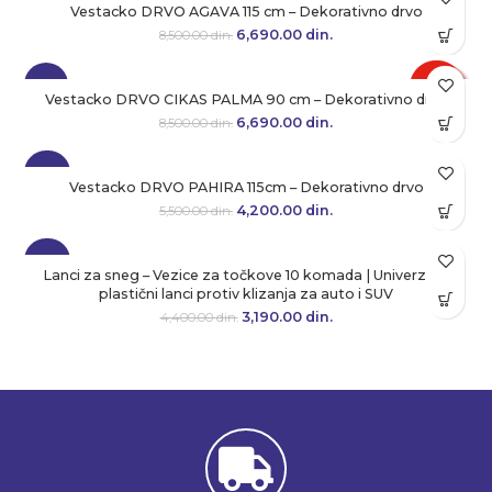
Vestacko DRVO AGAVA 115 cm – Dekorativno drvo
6,690.00
Originalna cena je bila:
din.
Trenutna cena je:
8,500.00
din.
8,500.00 din..
6,690.00 din..
-21%
Vestacko DRVO CIKAS PALMA 90 cm – Dekorativno drvo
6,690.00
Originalna cena je bila:
din.
Trenutna cena je:
8,500.00
din.
8,500.00 din..
6,690.00 din..
-24%
Vestacko DRVO PAHIRA 115cm – Dekorativno drvo
4,200.00
Originalna cena je bila:
din.
Trenutna cena je:
5,500.00
din.
5,500.00 din..
4,200.00 din..
-28%
Lanci za sneg – Vezice za točkove 10 komada | Univerzalni
plastični lanci protiv klizanja za auto i SUV
3,190.00
Originalna cena je bila:
din.
Trenutna cena je:
4,400.00
din.
4,400.00 din..
3,190.00 din..