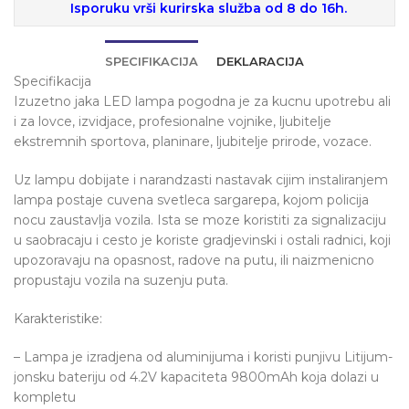
Isporuku vrši kurirska služba od 8 do 16h.
SPECIFIKACIJA
DEKLARACIJA
Specifikacija
Izuzetno jaka LED lampa pogodna je za kucnu upotrebu ali
i za lovce, izvidjace, profesionalne vojnike, ljubitelje
ekstremnih sportova, planinare, ljubitelje prirode, vozace.
Uz lampu dobijate i narandzasti nastavak cijim instaliranjem
lampa postaje cuvena svetleca sargarepa, kojom policija
nocu zaustavlja vozila. Ista se moze koristiti za signalizaciju
u saobracaju i cesto je koriste gradjevinski i ostali radnici, koji
upozoravaju na opasnost, radove na putu, ili naizmenicno
propustaju vozila na suzenju puta.
Karakteristike:
– Lampa je izradjena od aluminijuma i koristi punjivu Litijum-
jonsku bateriju od 4.2V kapaciteta 9800mAh koja dolazi u
kompletu