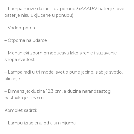
– Lampa moze da radi i uz pomoc 3xAAA1.5V baterije (ove
baterije nisu ukljucene u ponudu)
– Vodootporna
– Otporna na udarce
– Mehanicki zoom omogucava lako sirenje i suzavanje
snopa svetlosti
– Lampa radi u tri moda: svetlo pune jacine, slabije svetlo,
blicanje
– Dimenzije: duzina 12.3 cm, a duzina narandzastog
nastavka je 11.5 cm
Komplet sadrzi:
– Lampu izradjenu od aluminijuma