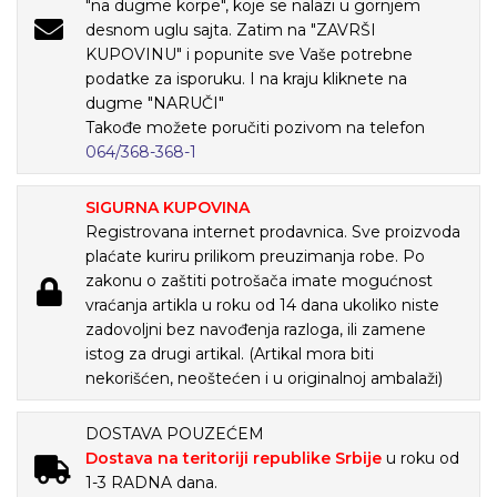
"na dugme korpe", koje se nalazi u gornjem
desnom uglu sajta. Zatim na "ZAVRŠI
KUPOVINU" i popunite sve Vaše potrebne
podatke za isporuku. I na kraju kliknete na
dugme "NARUČI"
Takođe možete poručiti pozivom na telefon
064/368-368-1
SIGURNA KUPOVINA
Registrovana internet prodavnica. Sve proizvoda
plaćate kuriru prilikom preuzimanja robe. Po
zakonu o zaštiti potrošača imate mogućnost
vraćanja artikla u roku od 14 dana ukoliko niste
zadovoljni bez navođenja razloga, ili zamene
istog za drugi artikal. (Artikal mora biti
nekorišćen, neoštećen i u originalnoj ambalaži)
DOSTAVA POUZEĆEM
Dostava na teritoriji republike Srbije
u roku od
1-3 RADNA dana.