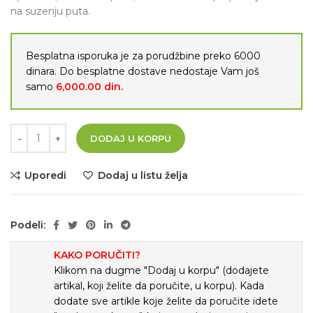
na suzenju puta.
Besplatna isporuka je za porudžbine preko 6000
dinara. Do besplatne dostave nedostaje Vam još
samo
6,000.00
din.
DODAJ U KORPU
Uporedi
Dodaj u listu želja
Podeli:
KAKO PORUČITI?
Klikom na dugme "Dodaj u korpu" (dodajete
artikal, koji želite da poručite, u korpu). Kada
dodate sve artikle koje želite da poručite idete