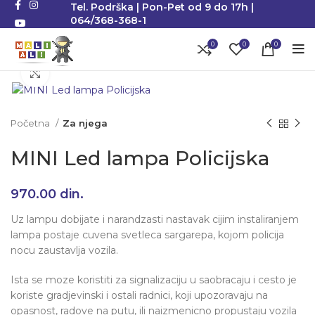
Tel. Podrška | Pon-Pet od 9 do 17h |
064/368-368-1
0
0
0
Klikni da uvećaš
Početna
Za njega
MINI Led lampa Policijska
970.00
din.
Uz lampu dobijate i narandzasti nastavak cijim instaliranjem
lampa postaje cuvena svetleca sargarepa, kojom policija
nocu zaustavlja vozila.
Ista se moze koristiti za signalizaciju u saobracaju i cesto je
koriste gradjevinski i ostali radnici, koji upozoravaju na
opasnost, radove na putu, ili naizmenicno propustaju vozila