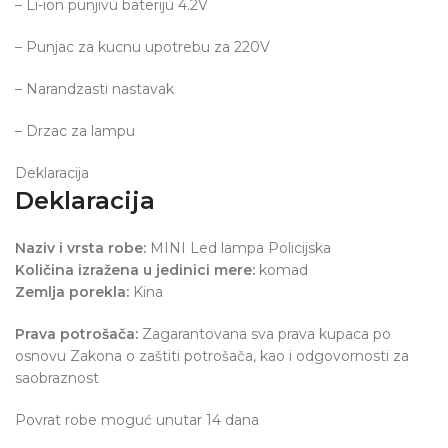
– Li-ion punjivu bateriju 4.2V
– Punjac za kucnu upotrebu za 220V
– Narandzasti nastavak
– Drzac za lampu
Deklaracija
Deklaracija
Naziv i vrsta robe:
MINI Led lampa Policijska
Količina izražena u jedinici mere:
komad
Zemlja porekla:
Kina
Prava potrošača:
Zagarantovana sva prava kupaca po
osnovu Zakona o zaštiti potrošača, kao i odgovornosti za
saobraznost
Povrat robe moguć unutar 14 dana