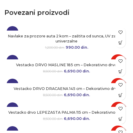
Povezani proizvodi
-18%
Navlake za prozore auta 2 kom – zaštita od sunca, UV zaštita,
univerzalne
990.00
Originalna cena je bila:
din.
Trenutna cena je:
1,200.00
din.
1,200.00 din..
990.00 din..
-21%
Vestacko DRVO MASLINE 185 cm – Dekorativno drvo
6,690.00
Originalna cena je bila:
din.
Trenutna cena je:
8,500.00
din.
8,500.00 din..
6,690.00 din..
-21%
Vestacko DRVO DRACAENA 145 cm – Dekorativno drvo
6,690.00
Originalna cena je bila:
din.
Trenutna cena je:
8,500.00
din.
8,500.00 din..
6,690.00 din..
-21%
Vestacko drvo LEPEZASTA PALMA 115 cm – Dekorativno drvo
6,690.00
Originalna cena je bila:
din.
Trenutna cena je:
8,500.00
din.
8,500.00 din..
6,690.00 din..
-21%