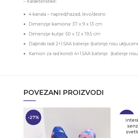
– Karakteristike:
4 kanala – napred/nazad, levo/desno
Dimenzije kamiona: 37 x 9 x 13 cm
Dimenzije kutije: 50 x 12 x 19,5 cm
Daljinski radi 2×1.5AA baterije (baterije nisu ukljuc
Kamion za rad koristi 4×1.5AA baterije (baterije ni
POVEZANI PROIZVODI
-27%
-23%
Inter
senz
svet