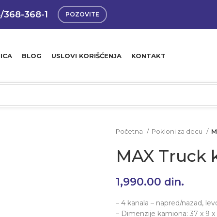
4/368-368-1
POZOVITE
ICA
BLOG
USLOVI KORIŠĆENJA
KONTAKT
Početna
Pokloni za decu
M
MAX Truck k
1,990.00
din.
– 4 kanala – napred/nazad, le
– Dimenzije kamiona: 37 x 9 x