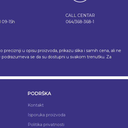
CALL CENTAR
 09-15h
064/368-368-1
recizniji u opisu proizvoda, prikazu slika i samih cena, ali ne
 ne podrazumeva se da su dostupni u svakom trenutku. Za
PODRŠKA
Kontakt
Isporuka proizvoda
Politika privatnosti