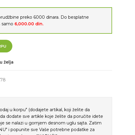
porudžbine preko 6000 dinara. Do besplatne
oš samo
6,000.00
din.
RPU
u želja
378
j u korpu" (dodajete artikal, koji želite da
ada dodate sve artikle koje želite da poručite idete
je se nalazi u gornjem desnom uglu sajta. Zatim
" i popunite sve Vaše potrebne podatke za