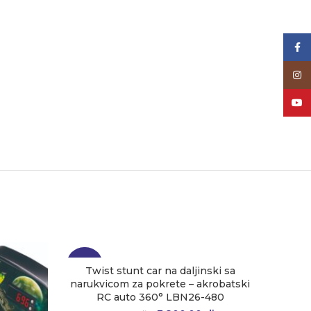
Face
Inst
YouT
-24%
-23%
Twist stunt car na daljinski sa
narukvicom za pokrete – akrobatski
RC auto 360° LBN26-480