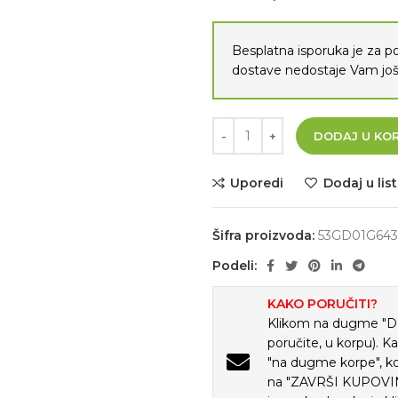
Besplatna isporuka je za 
dostave nedostaje Vam j
DODAJ U KO
Uporedi
Dodaj u list
Šifra proizvoda:
53GD01G64
Podeli:
KAKO PORUČITI?
Klikom na dugme "Doda
poručite, u korpu). K
"na dugme korpe", ko
na "ZAVRŠI KUPOVINU