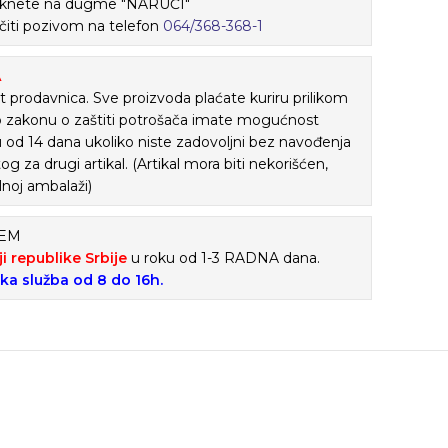
 kliknete na dugme "NARUČI"
iti pozivom na telefon
064/368-368-1
A
 prodavnica. Sve proizvoda plaćate kuriru prilikom
o zakonu o zaštiti potrošača imate mogućnost
ku od 14 dana ukoliko niste zadovoljni bez navođenja
tog za drugi artikal. (Artikal mora biti nekorišćen,
lnoj ambalaži)
ĆEM
ji republike Srbije
u roku od 1-3 RADNA dana.
ska služba od 8 do 16h.