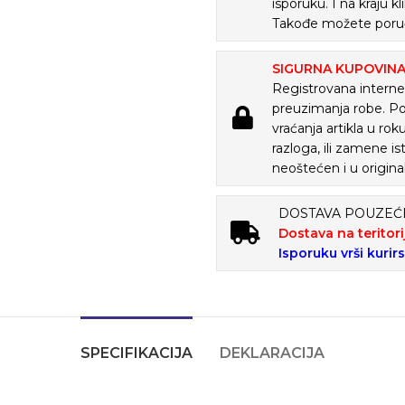
isporuku. I na kraju
Takođe možete poruč
SIGURNA KUPOVIN
Registrovana internet
preuzimanja robe. P
vraćanja artikla u ro
razloga, ili zamene is
neoštećen i u origina
DOSTAVA POUZE
Dostava na teritori
Isporuku vrši kurir
SPECIFIKACIJA
DEKLARACIJA