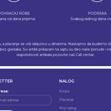
POVRAĆAJ ROBE
PODRŠKA
dana od dana prijema
Svakog radnog dana od
plaćanje se vrši isključivo u dinarima. Nastojimo da budemo što p
ez grešaka. Svi artikli prikazani na sajtu su deo naše ponude i
raspoloživost artikala pozovite naš Call centar.
ETTER
NALOG
resa:
Korpa
Plaćanje
Moj nalog