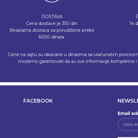
DOSTAVA
Cena dostave je 350 din
14 
Besplatna dostava za porudžbine preko
6000 dinara.
Cene na sajtu su iskazane u dinarima sa uračunatim porezom, a 
možemo garantovati da su sve informacije kompletne i b
FACEBOOK
NEWSL
Email ad