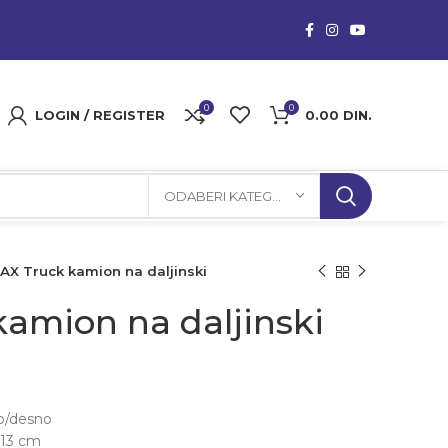
0
0
LOGIN / REGISTER
0.00
DIN.
ODABERI KATEGORIJU
AX Truck kamion na daljinski
amion na daljinski
vo/desno
 13 cm