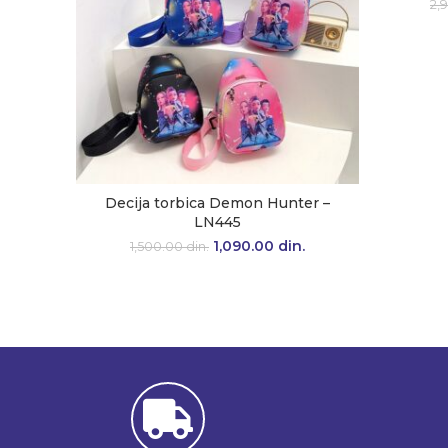
2,
Decija torbica Demon Hunter –
LN445
1,090.00
Originalna cena je
din.
Trenutna
1,500.00
din.
bila: 1,500.00 din..
cena je:
1,090.00 din..