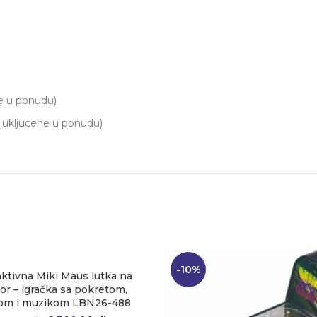
ene u ponudu)
su ukljucene u ponudu)
-10%
aktivna Miki Maus lutka na
or – igračka sa pokretom,
lom i muzikom LBN26-488