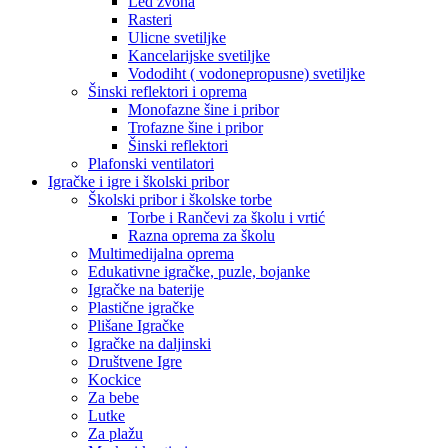
Led zvona
Rasteri
Ulicne svetiljke
Kancelarijske svetiljke
Vododiht ( vodonepropusne) svetiljke
Šinski reflektori i oprema
Monofazne šine i pribor
Trofazne šine i pribor
Šinski reflektori
Plafonski ventilatori
Igračke i igre i školski pribor
Školski pribor i školske torbe
Torbe i Rančevi za školu i vrtić
Razna oprema za školu
Multimedijalna oprema
Edukativne igračke, puzle, bojanke
Igračke na baterije
Plastične igračke
Plišane Igračke
Igračke na daljinski
Društvene Igre
Kockice
Za bebe
Lutke
Za plažu