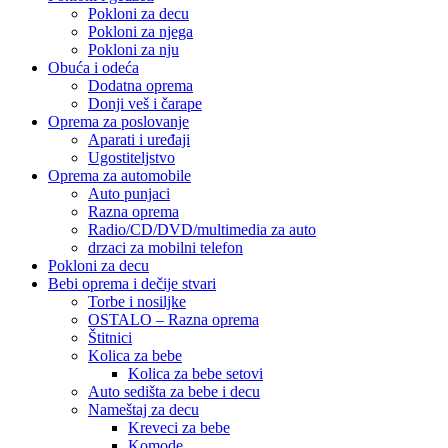
Pokloni za decu
Pokloni za njega
Pokloni za nju
Obuća i odeća
Dodatna oprema
Donji veš i čarape
Oprema za poslovanje
Aparati i uređaji
Ugostiteljstvo
Oprema za automobile
Auto punjaci
Razna oprema
Radio/CD/DVD/multimedia za auto
drzaci za mobilni telefon
Pokloni za decu
Bebi oprema i dečije stvari
Torbe i nosiljke
OSTALO – Razna oprema
Štitnici
Kolica za bebe
Kolica za bebe setovi
Auto sedišta za bebe i decu
Nameštaj za decu
Kreveci za bebe
Komode