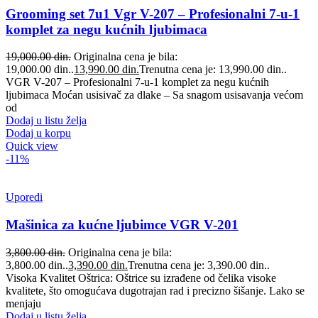
Grooming set 7u1 Vgr V-207 – Profesionalni 7-u-1
komplet za negu kućnih ljubimaca
19,000.00
din.
Originalna cena je bila:
19,000.00 din..
13,990.00
din.
Trenutna cena je: 13,990.00 din..
VGR V-207 – Profesionalni 7-u-1 komplet za negu kućnih
ljubimaca Moćan usisivač za dlake – Sa snagom usisavanja većom
od
Dodaj u listu želja
Dodaj u korpu
Quick view
-11%
Uporedi
Mašinica za kućne ljubimce VGR V-201
3,800.00
din.
Originalna cena je bila:
3,800.00 din..
3,390.00
din.
Trenutna cena je: 3,390.00 din..
Visoka Kvalitet Oštrica: Oštrice su izrađene od čelika visoke
kvalitete, što omogućava dugotrajan rad i precizno šišanje. Lako se
menjaju
Dodaj u listu želja