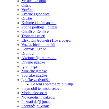
Maske i kostimi
Ostalo
Vrteške
Zvečke i glodalice
Oružje
Kuhinje i kućni aparati
Podne podloge i puzzle
Guralice i šetalice
Trotineti i roleri
Električni trotineti i Hoverboardi
Vozila, bicikli i tricikli
Konzole i igrice
Dronovi
Akcione figure i roboti
Drvene igračke
Igre uloga
Muzičke igračke
Sportske igračke
‎Igračke za dvorište
Bazeni i oprema za plivanje
Playmobil tematski setovi
Modni aksesoari
Novogodišnji paketići
Poznati dečji junaci
Saobraćajni kutak