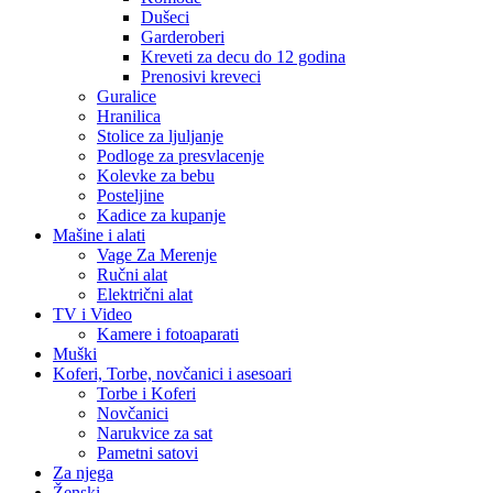
Dušeci
Garderoberi
Kreveti za decu do 12 godina
Prenosivi kreveci
Guralice
Hranilica
Stolice za ljuljanje
Podloge za presvlacenje
Kolevke za bebu
Posteljine
Kadice za kupanje
Mašine i alati
Vage Za Merenje
Ručni alat
Električni alat
TV i Video
Kamere i fotoaparati
Muški
Koferi, Torbe, novčanici i asesoari
Torbe i Koferi
Novčanici
Narukvice za sat
Pametni satovi
Za njega
Ženski