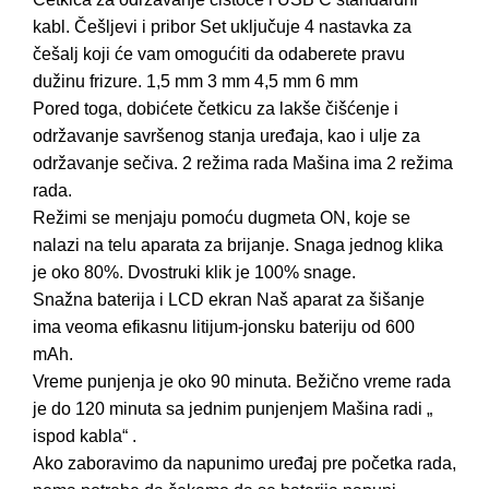
kabl. Češljevi i pribor Set uključuje 4 nastavka za
češalj koji će vam omogućiti da odaberete pravu
dužinu frizure. 1,5 mm 3 mm 4,5 mm 6 mm
Pored toga, dobićete četkicu za lakše čišćenje i
održavanje savršenog stanja uređaja, kao i ulje za
održavanje sečiva. 2 režima rada Mašina ima 2 režima
rada.
Režimi se menjaju pomoću dugmeta ON, koje se
nalazi na telu aparata za brijanje. Snaga jednog klika
je oko 80%. Dvostruki klik je 100% snage.
Snažna baterija i LCD ekran Naš aparat za šišanje
ima veoma efikasnu litijum-jonsku bateriju od 600
mAh.
Vreme punjenja je oko 90 minuta. Bežično vreme rada
je do 120 minuta sa jednim punjenjem Mašina radi „
ispod kabla“ .
Ako zaboravimo da napunimo uređaj pre početka rada,