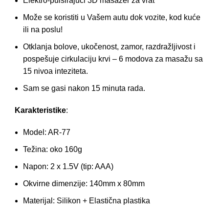
Elektro-pulsirajući 3D masažer za vrat
Može se koristiti u Vašem autu dok vozite, kod kuće
ili na poslu!
Otklanja bolove, ukočenost, zamor, razdražljivost i
pospešuje cirkulaciju krvi – 6 modova za masažu sa
15 nivoa inteziteta.
Sam se gasi nakon 15 minuta rada.
Karakteristike
:
Model: AR-77
Težina: oko 160g
Napon: 2 x 1.5V (tip: AAA)
Okvirne dimenzije: 140mm x 80mm
Materijal: Silikon + Elastična plastika