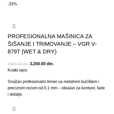
-33%
PROFESIONALNA MAŠINICA ZA
ŠIŠANJE I TRIMOVANJE – VGR V-
879T (WET & DRY)
Originalna cena je bila: 4,800.00 din..
3,200.00
din.
Trenutna cena je: 3,200.00 din..
4,800.00
din.
Kratki opis:
Snažan profesionalni trimer sa metalnim kućištem i
preciznim rezom od 0.1 mm – idealan za konture, fade
i detalje.