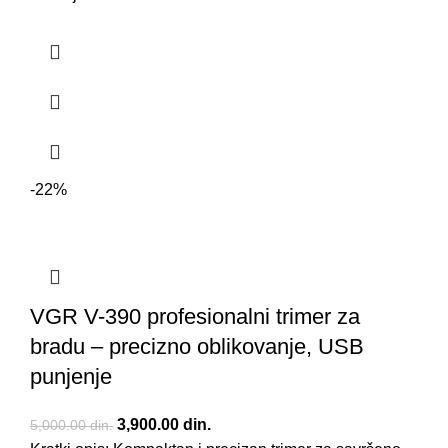
-22%
VGR V-390 profesionalni trimer za
bradu – precizno oblikovanje, USB
punjenje
Originalna cena je bila: 5,000.00 din..
3,900.00
din.
Trenutna cena je: 3,900.00 din..
5,000.00
din.