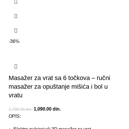
-36%
Masažer za vrat sa 6 točkova – ručni
masažer za opuštanje mišića i bol u
vratu
Originalna cena je bila: 1,700.00 din..
1,090.00
din.
Trenutna cena je: 1,090.00 din..
1,700.00
din.
OPIS: