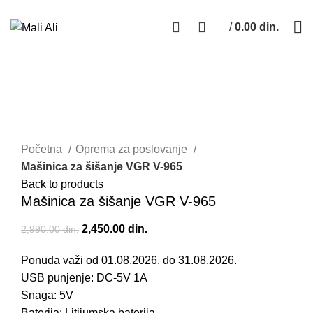
Tel. Podrška | Pon-Pet od 9 do 17h | 064/368-368-1
0
0
/
0.00
din.
0
items
-18%
Rasprodato
Klikni da uvećaš
Početna
Oprema za poslovanje
Mašinica za šišanje VGR V-965
Back to products
Mašinica za šišanje VGR V-965
Originalna cena je bila: 2,990.00 din..
2,450.00
din.
Trenutna cena je:
2,990.00
din.
2,450.00 din..
Ponuda važi od 01.08.2026. do 31.08.2026.
USB punjenje: DC-5V 1A
Snaga: 5V
Baterija: Litijumska baterija