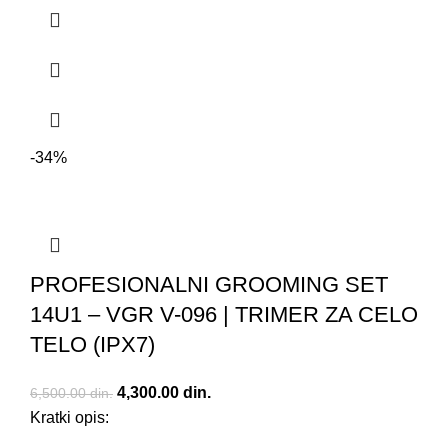
-34%
PROFESIONALNI GROOMING SET
14U1 – VGR V-096 | TRIMER ZA CELO
TELO (IPX7)
Originalna cena je bila: 6,500.00 din..
4,300.00
din.
Trenutna cena je: 4,300.00 din..
6,500.00
din.
Kratki opis: