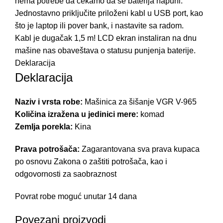
nema potrebe da čekamo da se baterija napuni.
Jednostavno priključite priloženi kabl u USB port, kao
što je laptop ili pover bank, i nastavite sa radom.
Kabl je dugačak 1,5 m! LCD ekran instaliran na dnu
mašine nas obaveštava o statusu punjenja baterije.
Deklaracija
Deklaracija
Naziv i vrsta robe:
Mašinica za šišanje VGR V-965
Količina izražena u jedinici mere:
komad
Zemlja porekla:
Kina
Prava potrošača:
Zagarantovana sva prava kupaca
po osnovu Zakona o zaštiti potrošača, kao i
odgovornosti za saobraznost
Povrat robe moguć unutar 14 dana
Povezani proizvodi