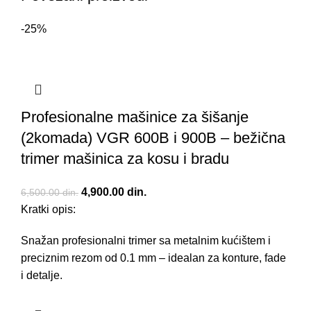
-25%
Profesionalne mašinice za šišanje
(2komada) VGR 600B i 900B – bežična
trimer mašinica za kosu i bradu
Originalna cena je bila: 6,500.00 din..
4,900.00
din.
Trenutna cena je: 4,900.00 din..
6,500.00
din.
Kratki opis:
Snažan profesionalni trimer sa metalnim kućištem i
preciznim rezom od 0.1 mm – idealan za konture, fade
i detalje.