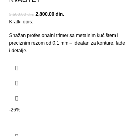
Originalna cena je bila: 3,500.00 din..
2,800.00
din.
Trenutna cena je: 2,800.00 din..
3,500.00
din.
Kratki opis:
Snažan profesionalni trimer sa metalnim kućištem i
preciznim rezom od 0.1 mm – idealan za konture, fade
i detalje.
-26%