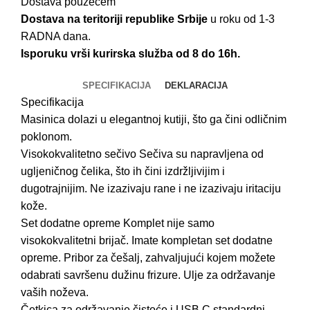
Dostava pouzećem
Dostava na teritoriji republike Srbije
u roku od 1-3
RADNA dana.
Isporuku vrši kurirska služba od 8 do 16h.
SPECIFIKACIJA
DEKLARACIJA
Specifikacija
Masinica d
olazi u elegantnoj kutiji, što ga čini odličnim
poklonom.
Visokokvalitetno sečivo Sečiva su napravljena od
ugljeničnog čelika, što ih čini izdržljivijim i
dugotrajnijim. Ne izazivaju rane i ne izazivaju iritaciju
kože.
Set dodatne opreme Komplet nije samo
visokokvalitetni brijač. Imate kompletan set dodatne
opreme. Pribor za češalj, zahvaljujući kojem možete
odabrati savršenu dužinu frizure. Ulje za održavanje
vaših noževa.
Četkica za održavanje čistoće i USB C standardni