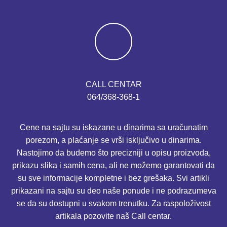
CALL CENTAR
064/368-368-1
Cene na sajtu su iskazane u dinarima sa uračunatim
porezom, a plaćanje se vrši isključivo u dinarima.
Nastojimo da budemo što precizniji u opisu proizvoda,
prikazu slika i samih cena, ali ne možemo garantovati da
su sve informacije kompletne i bez grešaka. Svi artikli
prikazani na sajtu su deo naše ponude i ne podrazumeva
se da su dostupni u svakom trenutku. Za raspoloživost
artikala pozovite naš Call centar.