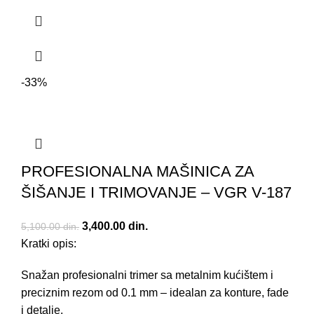
-33%
PROFESIONALNA MAŠINICA ZA
ŠIŠANJE I TRIMOVANJE – VGR V-187
Originalna cena je bila: 5,100.00 din..
3,400.00
din.
Trenutna cena je: 3,400.00 din..
5,100.00
din.
Kratki opis:
Snažan profesionalni trimer sa metalnim kućištem i
preciznim rezom od 0.1 mm – idealan za konture, fade
i detalje.