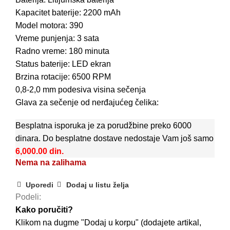
Kapacitet baterije: 2200 mAh
Model motora: 390
Vreme punjenja: 3 sata
Radno vreme: 180 minuta
Status baterije: LED ekran
Brzina rotacije: 6500 RPM
0,8-2,0 mm podesiva visina sečenja
Glava za sečenje od nerđajućeg čelika:
Besplatna isporuka je za porudžbine preko 6000
dinara. Do besplatne dostave nedostaje Vam još samo
6,000.00
din.
Nema na zalihama
Uporedi
Dodaj u listu želja
Podeli:
Kako poručiti?
Klikom na dugme "Dodaj u korpu" (dodajete artikal,