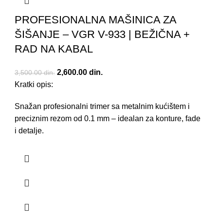
PROFESIONALNA MAŠINICA ZA
ŠIŠANJE – VGR V-933 | BEŽIČNA +
RAD NA KABAL
Originalna cena je bila: 3,500.00 din..
2,600.00
din.
Trenutna cena je: 2,600.00 din..
3,500.00
din.
Kratki opis:
Snažan profesionalni trimer sa metalnim kućištem i
preciznim rezom od 0.1 mm – idealan za konture, fade
i detalje.