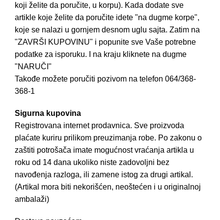
koji želite da poručite, u korpu). Kada dodate sve
artikle koje želite da poručite idete "na dugme korpe",
koje se nalazi u gornjem desnom uglu sajta. Zatim na
"ZAVRŠI KUPOVINU" i popunite sve Vaše potrebne
podatke za isporuku. I na kraju kliknete na dugme
"NARUČI"
Takođe možete poručiti pozivom na telefon
064/368-
368-1
Sigurna kupovina
Registrovana internet prodavnica. Sve proizvoda
plaćate kuriru prilikom preuzimanja robe. Po zakonu o
zaštiti potrošača imate mogućnost vraćanja artikla u
roku od 14 dana ukoliko niste zadovoljni bez
navođenja razloga, ili zamene istog za drugi artikal.
(Artikal mora biti nekorišćen, neoštećen i u originalnoj
ambalaži)