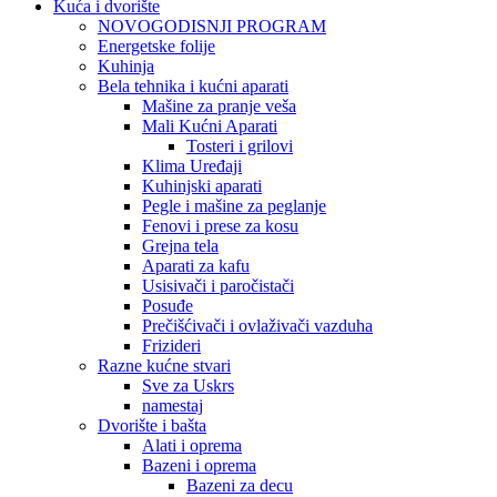
Kuća i dvorište
NOVOGODISNJI PROGRAM
Energetske folije
Kuhinja
Bela tehnika i kućni aparati
Mašine za pranje veša
Mali Kućni Aparati
Tosteri i grilovi
Klima Uređaji
Kuhinjski aparati
Pegle i mašine za peglanje
Fenovi i prese za kosu
Grejna tela
Aparati za kafu
Usisivači i paročistači
Posuđe
Prečišćivači i ovlaživači vazduha
Frizideri
Razne kućne stvari
Sve za Uskrs
namestaj
Dvorište i bašta
Alati i oprema
Bazeni i oprema
Bazeni za decu