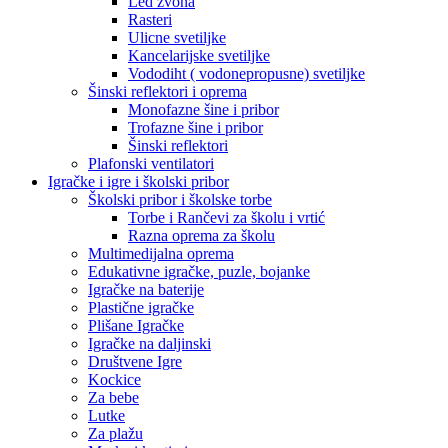
Led zvona
Rasteri
Ulicne svetiljke
Kancelarijske svetiljke
Vododiht ( vodonepropusne) svetiljke
Šinski reflektori i oprema
Monofazne šine i pribor
Trofazne šine i pribor
Šinski reflektori
Plafonski ventilatori
Igračke i igre i školski pribor
Školski pribor i školske torbe
Torbe i Rančevi za školu i vrtić
Razna oprema za školu
Multimedijalna oprema
Edukativne igračke, puzle, bojanke
Igračke na baterije
Plastične igračke
Plišane Igračke
Igračke na daljinski
Društvene Igre
Kockice
Za bebe
Lutke
Za plažu