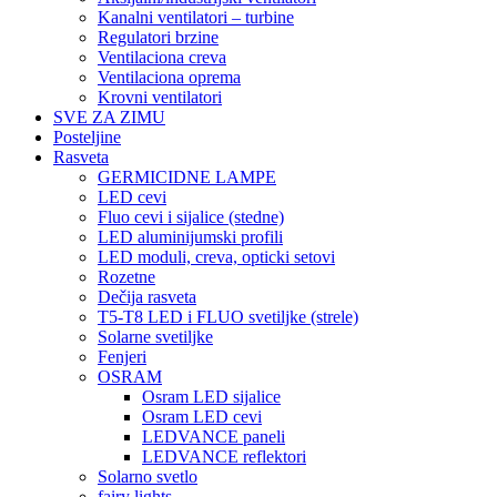
Kanalni ventilatori – turbine
Regulatori brzine
Ventilaciona creva
Ventilaciona oprema
Krovni ventilatori
SVE ZA ZIMU
Posteljine
Rasveta
GERMICIDNE LAMPE
LED cevi
Fluo cevi i sijalice (stedne)
LED aluminijumski profili
LED moduli, creva, opticki setovi
Rozetne
Dečija rasveta
T5-T8 LED i FLUO svetiljke (strele)
Solarne svetiljke
Fenjeri
OSRAM
Osram LED sijalice
Osram LED cevi
LEDVANCE paneli
LEDVANCE reflektori
Solarno svetlo
fairy lights