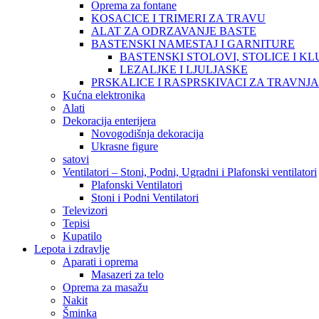
Oprema za fontane
KOSACICE I TRIMERI ZA TRAVU
ALAT ZA ODRZAVANJE BASTE
BASTENSKI NAMESTAJ I GARNITURE
BASTENSKI STOLOVI, STOLICE I KL
LEZALJKE I LJULJASKE
PRSKALICE I RASPRSKIVACI ZA TRAVNJ
Kućna elektronika
Alati
Dekoracija enterijera
Novogodišnja dekoracija
Ukrasne figure
satovi
Ventilatori – Stoni, Podni, Ugradni i Plafonski ventilatori
Plafonski Ventilatori
Stoni i Podni Ventilatori
Televizori
Tepisi
Kupatilo
Lepota i zdravlje
Aparati i oprema
Masazeri za telo
Oprema za masažu
Nakit
Šminka