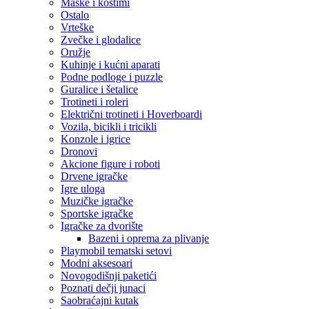
Maske i kostimi
Ostalo
Vrteške
Zvečke i glodalice
Oružje
Kuhinje i kućni aparati
Podne podloge i puzzle
Guralice i šetalice
Trotineti i roleri
Električni trotineti i Hoverboardi
Vozila, bicikli i tricikli
Konzole i igrice
Dronovi
Akcione figure i roboti
Drvene igračke
Igre uloga
Muzičke igračke
Sportske igračke
‎Igračke za dvorište
Bazeni i oprema za plivanje
Playmobil tematski setovi
Modni aksesoari
Novogodišnji paketići
Poznati dečji junaci
Saobraćajni kutak