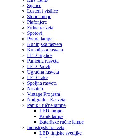
Sijalice
Lusteri i visilice
Stone lampe
Plafonjere
Zidna rasveta
Spotovi
Podne lampe
Kuhinjska rasveta
Kupatilska rasveta
LED Sijalice
Pametna rasveta
LED Paneli
Ugradna rasveta
LED trake
Spoljna rasveta
Noviteti
Vintage Program
Nadgradna Rasveta
Panik i ručne lampe
LED lampe
Panik lampe
Baterijske ručne lampe
Industrijska rasveta
LED linijske svetiljke