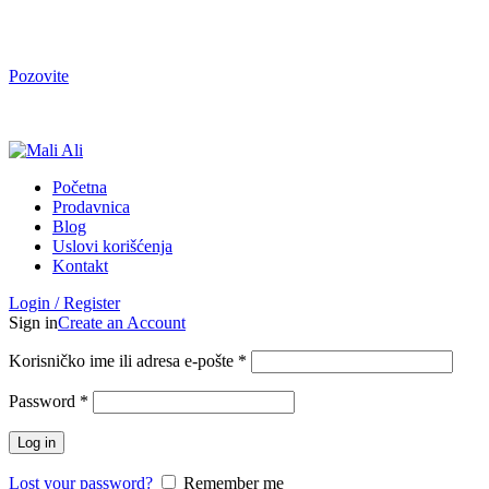
Tel. Podrška | Pon-Pet od 9 do 15h | 064/368-368-1
Pozovite
Tel. Podrška | Pon-Pet od 9 do 17h | 064/368-368-1
Početna
Prodavnica
Blog
Uslovi korišćenja
Kontakt
Login / Register
Sign in
Create an Account
Korisničko ime ili adresa e-pošte
*
Password
*
Log in
Lost your password?
Remember me