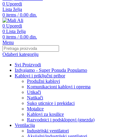
0
Uporedi
Lista želja
0
items
/
0.00
din.
0
Uporedi
0
Lista želja
0
items
/
0.00
din.
Menu
Odaberi kategoriju
Svi Proizvodi
Izdvajamo - Super Ponuda
Popularno
Kablovi i priključni pribor
Produžni kablovi
Komunikacioni kablovi i oprema
Utikači
Natikači
Suko uticnice i prekidaci
Motalice
Kablovi za kosilice
Razvodnici i podsklopovi (gnezda)
Ventilacija
Industrijski ventilatori
Aksijalni/industrijski ventilatori