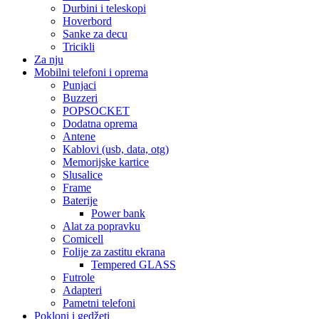
Durbini i teleskopi
Hoverbord
Sanke za decu
Tricikli
Za nju
Mobilni telefoni i oprema
Punjaci
Buzzeri
POPSOCKET
Dodatna oprema
Antene
Kablovi (usb, data, otg)
Memorijske kartice
Slusalice
Frame
Baterije
Power bank
Alat za popravku
Comicell
Folije za zastitu ekrana
Tempered GLASS
Futrole
Adapteri
Pametni telefoni
Pokloni i gedžeti