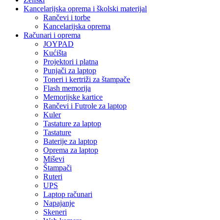
Kancelarijska oprema i školski materijal
Rančevi i torbe
Kancelarijska oprema
Računari i oprema
JOYPAD
Kućišta
Projektori i platna
Punjači za laptop
Toneri i kertriži za štampače
Flash memorija
Memorijske kartice
Rančevi i Futrole za laptop
Kuler
Tastature za laptop
Tastature
Baterije za laptop
Oprema za laptop
Miševi
Štampači
Ruteri
UPS
Laptop računari
Napajanje
Skeneri