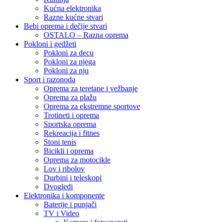
Kućna elektronika
Razne kućne stvari
Bebi oprema i dečije stvari
OSTALO – Razna oprema
Pokloni i gedžeti
Pokloni za decu
Pokloni za njega
Pokloni za nju
Sport i razonoda
Oprema za teretane i vežbanje
Oprema za plažu
Oprema za ekstremne sportove
Trotineti i oprema
Sportska oprema
Rekreacija i fitnes
Stoni tenis
Bicikli i oprema
Oprema za motocikle
Lov i ribolov
Durbini i teleskopi
Dvogledi
Elektronika i komponente
Baterije i punjači
TV i Video