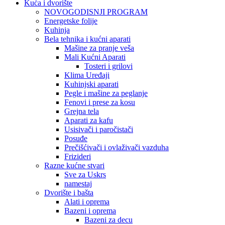
Kuća i dvorište
NOVOGODISNJI PROGRAM
Energetske folije
Kuhinja
Bela tehnika i kućni aparati
Mašine za pranje veša
Mali Kućni Aparati
Tosteri i grilovi
Klima Uređaji
Kuhinjski aparati
Pegle i mašine za peglanje
Fenovi i prese za kosu
Grejna tela
Aparati za kafu
Usisivači i paročistači
Posuđe
Prečišćivači i ovlaživači vazduha
Frizideri
Razne kućne stvari
Sve za Uskrs
namestaj
Dvorište i bašta
Alati i oprema
Bazeni i oprema
Bazeni za decu