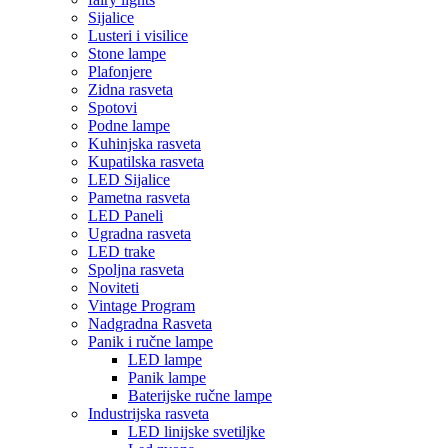
Sijalice
Lusteri i visilice
Stone lampe
Plafonjere
Zidna rasveta
Spotovi
Podne lampe
Kuhinjska rasveta
Kupatilska rasveta
LED Sijalice
Pametna rasveta
LED Paneli
Ugradna rasveta
LED trake
Spoljna rasveta
Noviteti
Vintage Program
Nadgradna Rasveta
Panik i ručne lampe
LED lampe
Panik lampe
Baterijske ručne lampe
Industrijska rasveta
LED linijske svetiljke