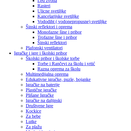
Led zvona
Rasteri
Ulicne svetiljke
Kancelarijske svetiljke
Vododiht ( vodonepropusne) svetiljke
Šinski reflektori i oprema
Monofazne šine i pribor
Trofazne šine i pribor
Šinski reflektori
Plafonski ventilatori
Igračke i igre i školski pribor
Školski pribor i školske torbe
Torbe i Rančevi za školu i vrtić
Razna oprema za školu
Multimedijalna oprema
Edukativne igračke, puzle, bojanke
Igračke na baterije
Plastične igračke
Plišane Igračke
Igračke na daljinski
Društvene Igre
Kockice
Za bebe
Lutke
Za plažu