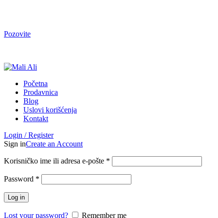
Tel. Podrška | Pon-Pet od 9 do 15h | 064/368-368-1
Pozovite
Tel. Podrška | Pon-Pet od 9 do 17h | 064/368-368-1
Početna
Prodavnica
Blog
Uslovi korišćenja
Kontakt
Login / Register
Sign in
Create an Account
Korisničko ime ili adresa e-pošte
*
Password
*
Log in
Lost your password?
Remember me