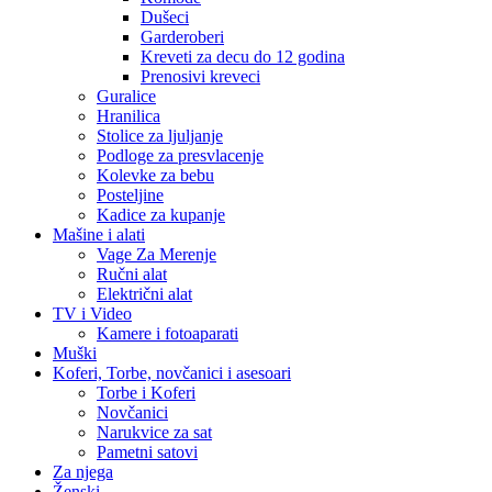
Dušeci
Garderoberi
Kreveti za decu do 12 godina
Prenosivi kreveci
Guralice
Hranilica
Stolice za ljuljanje
Podloge za presvlacenje
Kolevke za bebu
Posteljine
Kadice za kupanje
Mašine i alati
Vage Za Merenje
Ručni alat
Električni alat
TV i Video
Kamere i fotoaparati
Muški
Koferi, Torbe, novčanici i asesoari
Torbe i Koferi
Novčanici
Narukvice za sat
Pametni satovi
Za njega
Ženski