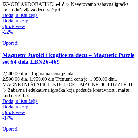
IZVODI AKROBATIKE! 🚜🎵✨ Neverovatno zabavna igračka
koja oduševljava decu već pri
Dodaj u listu želja
Dodaj u korpu
Quick view
-22%
Uporedi
Magnetni štapići i kuglice za decu – Magnetic Puzzle
set 64 dela LBN26-469
2,500.00
din.
Originalna cena je bila:
2,500.00 din..
1,950.00
din.
Trenutna cena je: 1,950.00 din..
MAGNETNI ŠTAPIĆI I KUGLICE – MAGNETIC PUZZLE 🧲
✨ Zabavna i edukativna igračka koja podstiče kreativnost i maštu
kod dece! Uz
Dodaj u listu želja
Dodaj u korpu
Quick view
-17%
Uporedi