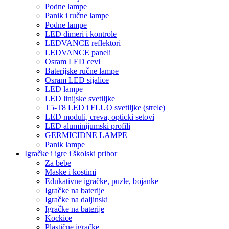
Podne lampe
Panik i ručne lampe
Podne lampe
LED dimeri i kontrole
LEDVANCE reflektori
LEDVANCE paneli
Osram LED cevi
Baterijske ručne lampe
Osram LED sijalice
LED lampe
LED linijske svetiljke
T5-T8 LED i FLUO svetiljke (strele)
LED moduli, creva, opticki setovi
LED aluminijumski profili
GERMICIDNE LAMPE
Panik lampe
Igračke i igre i školski pribor
Za bebe
Maske i kostimi
Edukativne igračke, puzle, bojanke
Igračke na baterije
Igračke na daljinski
Igračke na baterije
Kockice
Plastične igračke