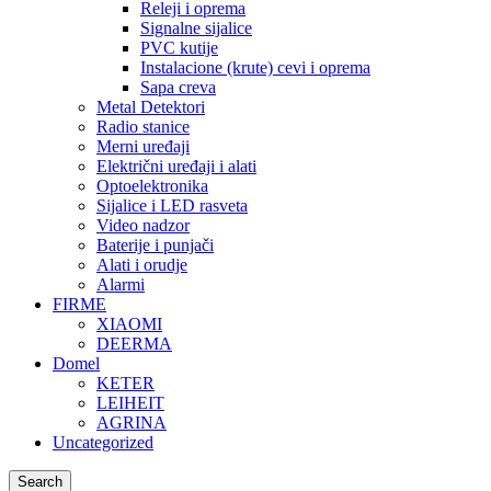
Releji i oprema
Signalne sijalice
PVC kutije
Instalacione (krute) cevi i oprema
Sapa creva
Metal Detektori
Radio stanice
Merni uređaji
Električni uređaji i alati
Optoelektronika
Sijalice i LED rasveta
Video nadzor
Baterije i punjači
Alati i orudje
Alarmi
FIRME
XIAOMI
DEERMA
Domel
KETER
LEIHEIT
AGRINA
Uncategorized
Search