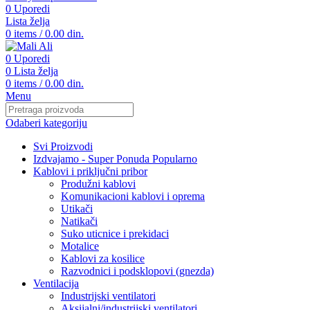
0
Uporedi
Lista želja
0
items
/
0.00
din.
0
Uporedi
0
Lista želja
0
items
/
0.00
din.
Menu
Odaberi kategoriju
Svi Proizvodi
Izdvajamo - Super Ponuda
Popularno
Kablovi i priključni pribor
Produžni kablovi
Komunikacioni kablovi i oprema
Utikači
Natikači
Suko uticnice i prekidaci
Motalice
Kablovi za kosilice
Razvodnici i podsklopovi (gnezda)
Ventilacija
Industrijski ventilatori
Aksijalni/industrijski ventilatori