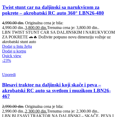
Twist stunt car na daljinski sa narukvicom za
pokrete – akrobatski RC auto 360° LBN26-480
4,990.00
din.
Originalna cena je bila:
4,990.00 din..
3,800.00
din.
Trenutna cena je: 3,800.00 din..
LBN TWIST STUNT CAR SA DALJINSKIM I NARUKVICOM
ZA POKRETE 🚗🔥 Doživite potpuno novu dimenziju vožnje uz
akrobatski stunt auto
Dodaj u listu želja
Dodaj u korpu
Quick view
-23%
Uporedi
Blesavi traktor na daljinski koji skače i peva –
akrobatski RC auto sa svetlom i muzikom LBN26-
467
2,990.00
din.
Originalna cena je bila:
2,990.00 din..
2,300.00
din.
Trenutna cena je: 2,300.00 din..
LBN BLESAVI TRAKTOR NA DALJINSKI – SKAČE, PEVA I