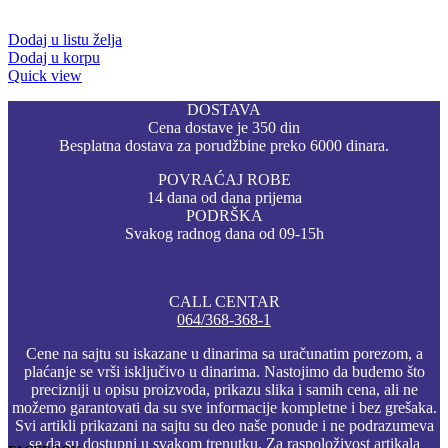
Dodaj u listu želja
Dodaj u korpu
Quick view
DOSTAVA
Cena dostave je 350 din
Besplatna dostava za porudžbine preko 6000 dinara.
POVRAĆAJ ROBE
14 dana od dana prijema
PODRŠKA
Svakog radnog dana od 09-15h
CALL CENTAR
064/368-368-1
Cene na sajtu su iskazane u dinarima sa uračunatim porezom, a
plaćanje se vrši isključivo u dinarima. Nastojimo da budemo što
precizniji u opisu proizvoda, prikazu slika i samih cena, ali ne
možemo garantovati da su sve informacije kompletne i bez grešaka.
Svi artikli prikazani na sajtu su deo naše ponude i ne podrazumeva
se da su dostupni u svakom trenutku. Za raspoloživost artikala