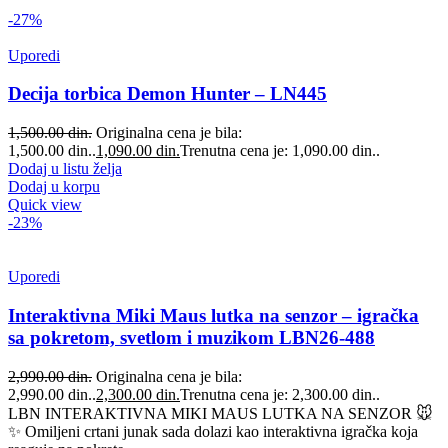
-27%
Uporedi
Decija torbica Demon Hunter – LN445
1,500.00
din.
Originalna cena je bila:
1,500.00 din..
1,090.00
din.
Trenutna cena je: 1,090.00 din..
Dodaj u listu želja
Dodaj u korpu
Quick view
-23%
Uporedi
Interaktivna Miki Maus lutka na senzor – igračka
sa pokretom, svetlom i muzikom LBN26-488
2,990.00
din.
Originalna cena je bila:
2,990.00 din..
2,300.00
din.
Trenutna cena je: 2,300.00 din..
LBN INTERAKTIVNA MIKI MAUS LUTKA NA SENZOR 🐭
✨ Omiljeni crtani junak sada dolazi kao interaktivna igračka koja