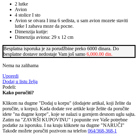
2 lutke
Avion
4 stolice I sto
Avion se otvara I ima 6 sedista, u sam avion mozete staviti
lutke I zabava moze da pocne.
Dimenzija kutije:
Dimenzija aviona: 29 x 12 cm
Besplatna isporuka je za porudžbine preko 6000 dinara. Do
besplatne dostave nedostaje Vam još samo
6,000.00
din.
Nema na zalihama
Uporedi
Dodaj u listu želja
Podeli:
Kako poručiti?
Klikom na dugme "Dodaj u korpu" (dodajete artikal, koji želite da
poručite, u korpu). Kada dodate sve artikle koje želite da poručite
idete "na dugme korpe", koje se nalazi u gornjem desnom uglu sajta.
Zatim na "ZAVRŠI KUPOVINU" i popunite sve Vaše potrebne
podatke za isporuku. I na kraju kliknete na dugme "NARUČI"
Takođe možete poručiti pozivom na telefon
064/368-368-1