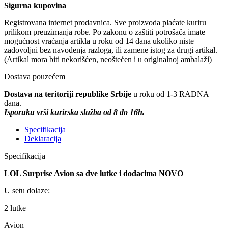
Sigurna kupovina
Registrovana internet prodavnica. Sve proizvoda plaćate kuriru
prilikom preuzimanja robe. Po zakonu o zaštiti potrošača imate
mogućnost vraćanja artikla u roku od 14 dana ukoliko niste
zadovoljni bez navođenja razloga, ili zamene istog za drugi artikal.
(Artikal mora biti nekorišćen, neoštećen i u originalnoj ambalaži)
Dostava pouzećem
Dostava na teritoriji republike Srbije
u roku od 1-3 RADNA
dana.
Isporuku vrši kurirska služba od 8 do 16h.
Specifikacija
Deklaracija
Specifikacija
LOL Surprise Avion sa dve lutke i dodacima NOVO
U setu dolaze:
2 lutke
Avion