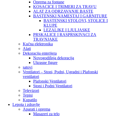
Oprema za fontane
KOSACICE I TRIMERI ZA TRAVU
ALAT ZA ODRZAVANJE BASTE
BASTENSKI NAMESTAJ I GARNITURE
BASTENSKI STOLOVI, STOLICE I
KLUPE
LEZALJKE I LJULJASKE
PRSKALICE I RASPRSKIVACI ZA
TRAVNJAKE
Kućna elektronika
Alati
Dekoracija enterijera
Novogodišnja dekoracija
Ukrasne figure
satovi
Ventilatori – Stoni, Podni, Ugradni i Plafonski
ventilatori
Plafonski Ventilatori
Stoni i Podni Ventilatori
Televizori
Tepisi
Kupatilo
Lepota i zdravlje
Aparati i oprema
Masazeri za telo