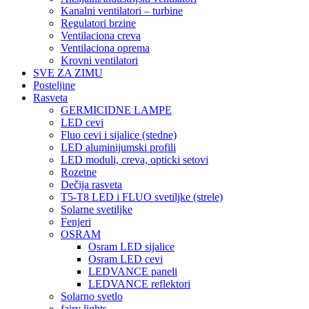
Kanalni ventilatori – turbine
Regulatori brzine
Ventilaciona creva
Ventilaciona oprema
Krovni ventilatori
SVE ZA ZIMU
Posteljine
Rasveta
GERMICIDNE LAMPE
LED cevi
Fluo cevi i sijalice (stedne)
LED aluminijumski profili
LED moduli, creva, opticki setovi
Rozetne
Dečija rasveta
T5-T8 LED i FLUO svetiljke (strele)
Solarne svetiljke
Fenjeri
OSRAM
Osram LED sijalice
Osram LED cevi
LEDVANCE paneli
LEDVANCE reflektori
Solarno svetlo
fairy lights