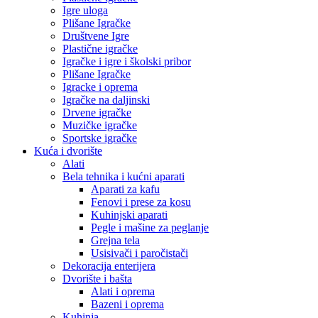
Igre uloga
Plišane Igračke
Društvene Igre
Plastične igračke
Igračke i igre i školski pribor
Plišane Igračke
Igracke i oprema
Igračke na daljinski
Drvene igračke
Muzičke igračke
Sportske igračke
Kuća i dvorište
Alati
Bela tehnika i kućni aparati
Aparati za kafu
Fenovi i prese za kosu
Kuhinjski aparati
Pegle i mašine za peglanje
Grejna tela
Usisivači i paročistači
Dekoracija enterijera
Dvorište i bašta
Alati i oprema
Bazeni i oprema
Kuhinja