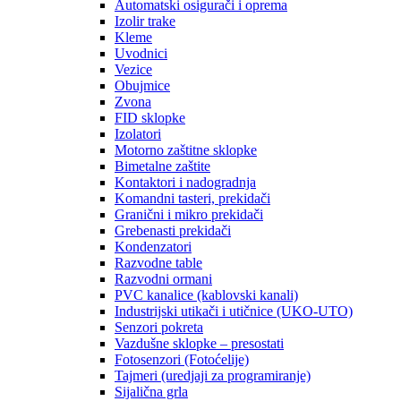
Automatski osigurači i oprema
Izolir trake
Kleme
Uvodnici
Vezice
Obujmice
Zvona
FID sklopke
Izolatori
Motorno zaštitne sklopke
Bimetalne zaštite
Kontaktori i nadogradnja
Komandni tasteri, prekidači
Granični i mikro prekidači
Grebenasti prekidači
Kondenzatori
Razvodne table
Razvodni ormani
PVC kanalice (kablovski kanali)
Industrijski utikači i utičnice (UKO-UTO)
Senzori pokreta
Vazdušne sklopke – presostati
Fotosenzori (Fotoćelije)
Tajmeri (uredjaji za programiranje)
Sijalična grla