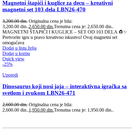
Magnetni štapići i kuglice za decu – kreativni
magnetni set 103 dela LBN26-470
3,200.00
din.
Originalna cena je bila:
3,200.00 din..
2,650.00
din.
Trenutna cena je: 2,650.00 din..
MAGNETNI ŠTAPIĆI I KUGLICE – SET OD 103 DELA 🧲✨
Pretvorite igru u pravo kreativno iskustvo! Ovaj magnetni set
omogućava
Dodaj u listu želja
Dodaj u korpu
Quick view
-25%
Uporedi
Dinosaurus koji nosi jaja – interaktivna igračka sa
svetlom i zvukom LBN26-471
2,600.00
din.
Originalna cena je bila:
2,600.00 din..
1,950.00
din.
Trenutna cena je: 1,950.00 din..