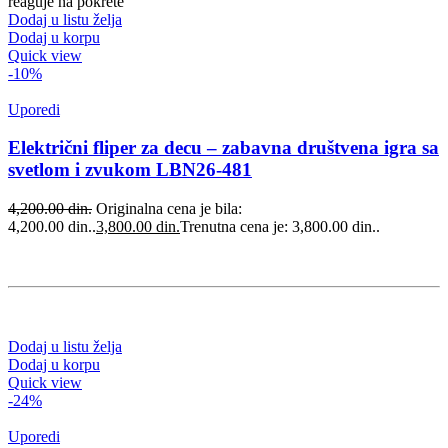
reaguje na pokrete
Dodaj u listu želja
Dodaj u korpu
Quick view
-10%
Uporedi
Električni fliper za decu – zabavna društvena igra sa
svetlom i zvukom LBN26-481
4,200.00
din.
Originalna cena je bila:
4,200.00 din..
3,800.00
din.
Trenutna cena je: 3,800.00 din..
Dodaj u listu želja
Dodaj u korpu
Quick view
-24%
Uporedi