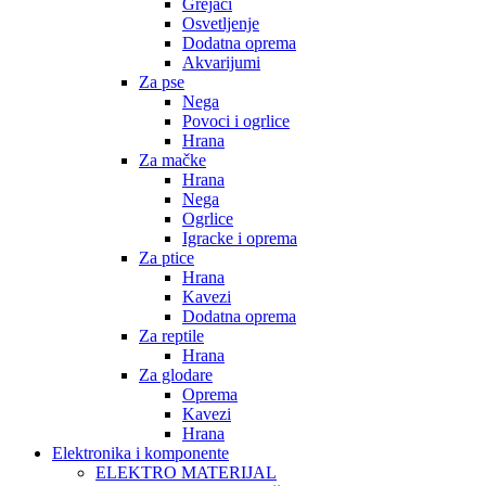
Grejači
Osvetljenje
Dodatna oprema
Akvarijumi
Za pse
Nega
Povoci i ogrlice
Hrana
Za mačke
Hrana
Nega
Ogrlice
Igracke i oprema
Za ptice
Hrana
Kavezi
Dodatna oprema
Za reptile
Hrana
Za glodare
Oprema
Kavezi
Hrana
Elektronika i komponente
ELEKTRO MATERIJAL