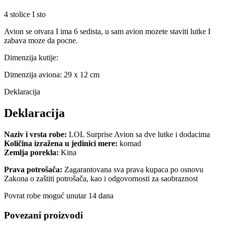
4 stolice I sto
Avion se otvara I ima 6 sedista, u sam avion mozete staviti lutke I
zabava moze da pocne.
Dimenzija kutije:
Dimenzija aviona: 29 x 12 cm
Deklaracija
Deklaracija
Naziv i vrsta robe:
LOL Surprise Avion sa dve lutke i dodacima
Količina izražena u jedinici mere:
komad
Zemlja porekla:
Kina
Prava potrošača:
Zagarantovana sva prava kupaca po osnovu
Zakona o zaštiti potrošača, kao i odgovornosti za saobraznost
Povrat robe moguć unutar 14 dana
Povezani proizvodi