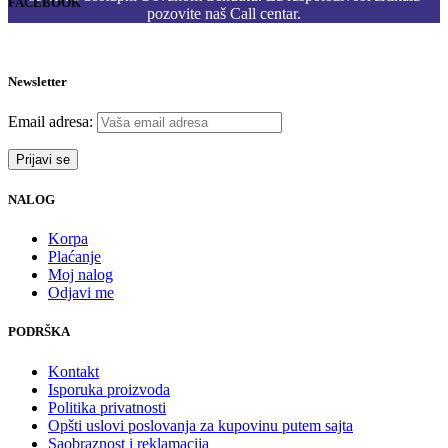
FACEBOOK
pozovite naš Call centar.
Newsletter
Email adresa:
NALOG
Korpa
Plaćanje
Moj nalog
Odjavi me
PODRŠKA
Kontakt
Isporuka proizvoda
Politika privatnosti
Opšti uslovi poslovanja za kupovinu putem sajta
Saobraznost i reklamacija