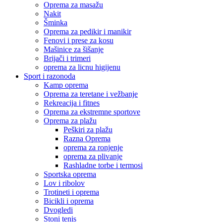
Oprema za masažu
Nakit
Šminka
Oprema za pedikir i manikir
Fenovi i prese za kosu
Mašinice za šišanje
Brijači i trimeri
oprema za licnu higijenu
Sport i razonoda
Kamp oprema
Oprema za teretane i vežbanje
Rekreacija i fitnes
Oprema za ekstremne sportove
Oprema za plažu
Peškiri za plažu
Razna Oprema
oprema za ronjenje
oprema za plivanje
Rashladne torbe i termosi
Sportska oprema
Lov i ribolov
Trotineti i oprema
Bicikli i oprema
Dvogledi
Stoni tenis