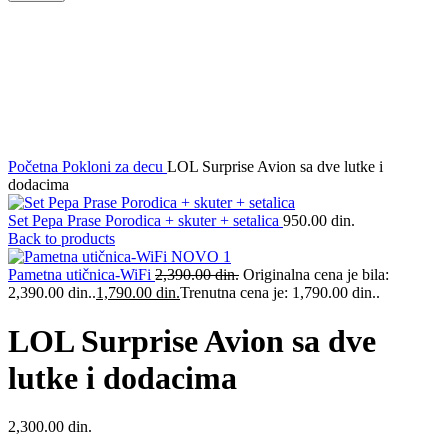
Rasprodato
Klikni da uvećaš
Početna
Pokloni za decu
LOL Surprise Avion sa dve lutke i
dodacima
Set Pepa Prase Porodica + skuter + setalica
950.00
din.
Back to products
Pametna utičnica-WiFi
2,390.00
din.
Originalna cena je bila:
2,390.00 din..
1,790.00
din.
Trenutna cena je: 1,790.00 din..
LOL Surprise Avion sa dve
lutke i dodacima
2,300.00
din.