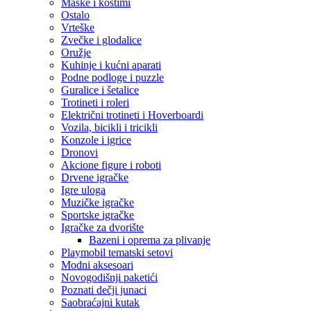
Maske i kostimi
Ostalo
Vrteške
Zvečke i glodalice
Oružje
Kuhinje i kućni aparati
Podne podloge i puzzle
Guralice i šetalice
Trotineti i roleri
Električni trotineti i Hoverboardi
Vozila, bicikli i tricikli
Konzole i igrice
Dronovi
Akcione figure i roboti
Drvene igračke
Igre uloga
Muzičke igračke
Sportske igračke
‎Igračke za dvorište
Bazeni i oprema za plivanje
Playmobil tematski setovi
Modni aksesoari
Novogodišnji paketići
Poznati dečji junaci
Saobraćajni kutak