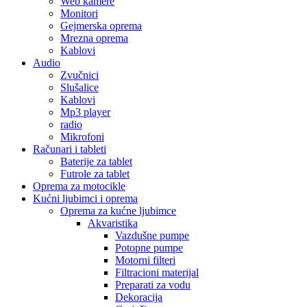
Web kamere
Monitori
Gejmerska oprema
Mrezna oprema
Kablovi
Audio
Zvučnici
Slušalice
Kablovi
Mp3 player
radio
Mikrofoni
Računari i tableti
Baterije za tablet
Futrole za tablet
Oprema za motocikle
Kućni ljubimci i oprema
Oprema za kućne ljubimce
Akvaristika
Vazdušne pumpe
Potopne pumpe
Motorni filteri
Filtracioni materijal
Preparati za vodu
Dekoracija