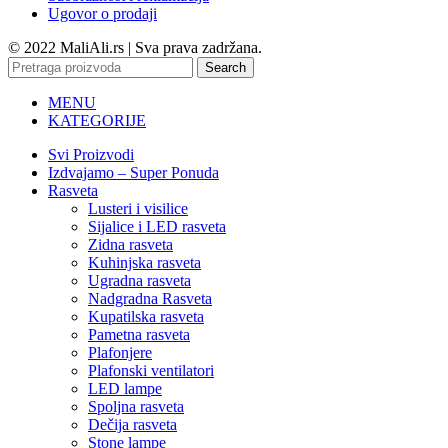
Ugovor o prodaji
© 2022 MaliAli.rs | Sva prava zadržana.
Search
MENU
KATEGORIJE
Svi Proizvodi
Izdvajamo – Super Ponuda
Rasveta
Lusteri i visilice
Sijalice i LED rasveta
Zidna rasveta
Kuhinjska rasveta
Ugradna rasveta
Nadgradna Rasveta
Kupatilska rasveta
Pametna rasveta
Plafonjere
Plafonski ventilatori
LED lampe
Spoljna rasveta
Dečija rasveta
Stone lampe