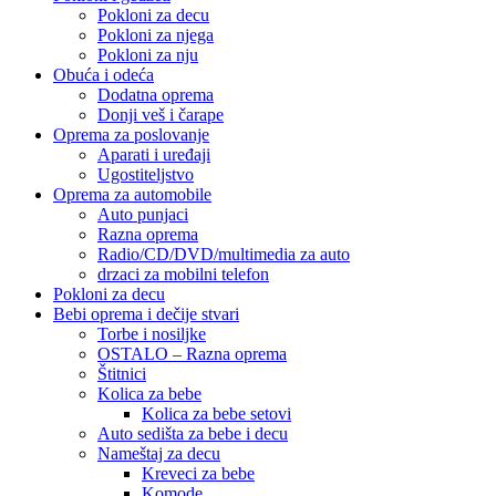
Pokloni za decu
Pokloni za njega
Pokloni za nju
Obuća i odeća
Dodatna oprema
Donji veš i čarape
Oprema za poslovanje
Aparati i uređaji
Ugostiteljstvo
Oprema za automobile
Auto punjaci
Razna oprema
Radio/CD/DVD/multimedia za auto
drzaci za mobilni telefon
Pokloni za decu
Bebi oprema i dečije stvari
Torbe i nosiljke
OSTALO – Razna oprema
Štitnici
Kolica za bebe
Kolica za bebe setovi
Auto sedišta za bebe i decu
Nameštaj za decu
Kreveci za bebe
Komode