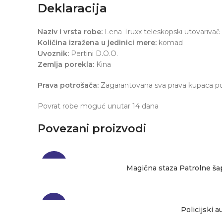
Deklaracija
Naziv i vrsta robe:
Lena Truxx teleskopski utovarivač
Količina izražena u jedinici mere:
komad
Uvoznik:
Pertini D.O.O.
Zemlja porekla:
Kina
Prava potrošača:
Zagarantovana sva prava kupaca po 
Povrat robe moguć unutar 14 dana
Povezani proizvodi
-24%
Magična staza Patrolne šap
-23%
Policijski 