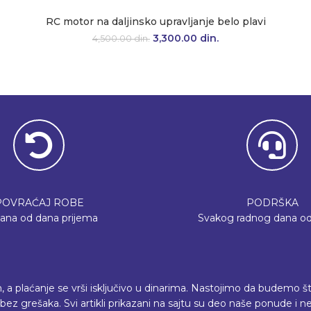
RC motor na daljinsko upravljanje belo plavi
Originalna cena je bila: 4,500.00 d
3,300.00
din.
Trenutna cena je: 3
4,500.00
din.
POVRAĆAJ ROBE
PODRŠKA
dana od dana prijema
Svakog radnog dana od
plaćanje se vrši isključivo u dinarima. Nastojimo da budemo što p
ez grešaka. Svi artikli prikazani na sajtu su deo naše ponude i