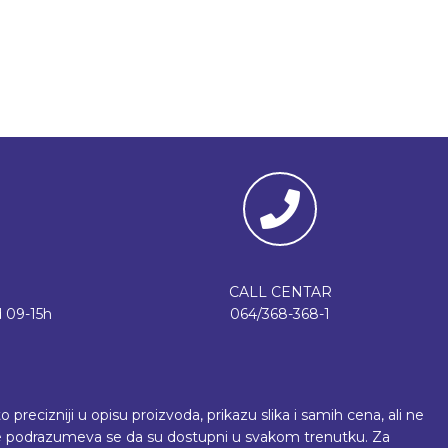
in..
,300.00 din..
CALL CENTAR
 09-15h
064/368-368-1
recizniji u opisu proizvoda, prikazu slika i samih cena, ali ne
 ne podrazumeva se da su dostupni u svakom trenutku. Za