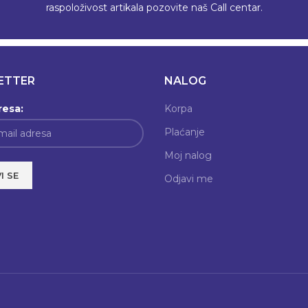
raspoloživost artikala pozovite naš Call centar.
ETTER
NALOG
resa:
Korpa
Plaćanje
Moj nalog
Odjavi me