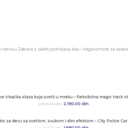
osnovu Zakona o zaštiti potrošača, kao i odgovornosti za saobr
e trkačka staza koja svetli u mraku – fleksibilna magic track
Originalna cena je bila: 2,900.00 
2,190.00
din.
Trenutna cena je: 2,
2,900.00
din.
auto za decu sa svetlom, zvukom i dim efektom – City Police C
Originalna cena je bila: 2,200.00 d
1,690.00
din.
Trenutna cena je: 1,
2,200.00
din.