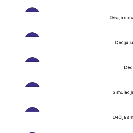
-27%
Dečija simu
-33%
Dečija s
-34%
Deči
-34%
Simulacij
-34%
Dečija si