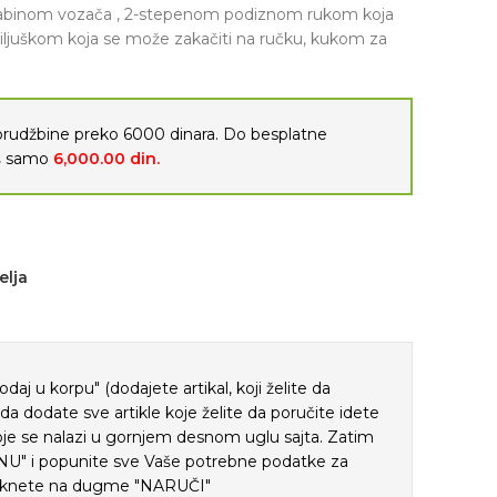
abinom vozača , 2-stepenom podiznom rukom koja
iljuškom koja se može zakačiti na ručku, kukom za
porudžbine preko 6000 dinara. Do besplatne
oš samo
6,000.00
din.
elja
j u korpu" (dodajete artikal, koji želite da
ada dodate sve artikle koje želite da poručite idete
je se nalazi u gornjem desnom uglu sajta. Zatim
" i popunite sve Vaše potrebne podatke za
 kliknete na dugme "NARUČI"