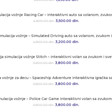
lacija vožnje Racing Car – interaktivni auto sa volanom, zvuk
Originalna cena je bila: 4,800.00 
3,500.00
din.
Trenutna cena je: 3
4,800.00
din.
imulacija vožnje – Simulated Driving auto sa volanom, zvukom 
Originalna cena je bila: 4,800.00 
3,200.00
din.
Trenutna cena je: 3
4,800.00
din.
ja simulacija vožnje Stitch – interaktivni volan sa zvukom i sv
Originalna cena je bila: 5,800.00 d
3,800.00
din.
Trenutna cena je: 3
5,800.00
din.
a vožnje za decu – Spaceship Adventure interaktivna igračka 
Originalna cena je bila: 5,800.00 d
3,800.00
din.
Trenutna cena je: 3
5,800.00
din.
mulacija vožnje – Police Car Game interaktivni volan sa zvukom
Originalna cena je bila: 5,800.00 d
3,800.00
din.
Trenutna cena je: 3
5,800.00
din.