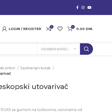
0
0
LOGIN / REGISTER
0.00
DIN.
ODABERI KATEGORIJU
lski pribor
Saobraćajni kutak
arivač
eskopski utovarivač
A TRUXX sa gumom na točkovima, osovinama od