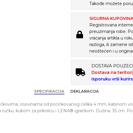
Takođe možete poruč
SIGURNA KUPOVIN
Registrovana internet
preuzimanja robe. P
vraćanja artikla u ro
razloga, ili zamene is
neoštećen i u origina
DOSTAVA POUZE
Dostava na teritori
Isporuku vrši kurir
SPECIFIKACIJA
DEKLARACIJA
čkovima, osovinama od pocinkovanog čelika 4 mm, kabinom v
na ručku, kukom za prikolicu i LENA® igračkom. Dužina: 35 cm. P