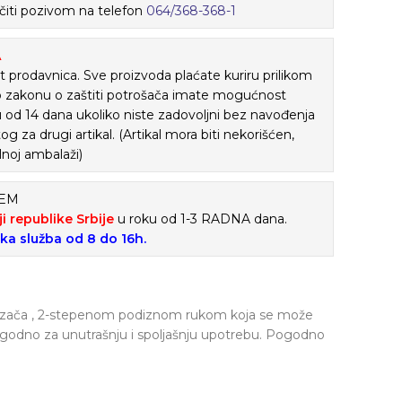
iti pozivom na telefon
064/368-368-1
A
 prodavnica. Sve proizvoda plaćate kuriru prilikom
o zakonu o zaštiti potrošača imate mogućnost
ku od 14 dana ukoliko niste zadovoljni bez navođenja
tog za drugi artikal. (Artikal mora biti nekorišćen,
lnoj ambalaži)
ĆEM
ji republike Srbije
u roku od 1-3 RADNA dana.
ska služba od 8 do 16h.
ozača , 2-stepenom podiznom rukom koja se može
ogodno za unutrašnju i spoljašnju upotrebu. Pogodno