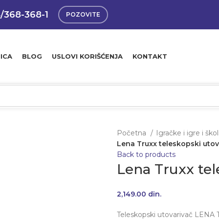
4/368-368-1
POZOVITE
ICA
BLOG
USLOVI KORIŠĆENJA
KONTAKT
Početna
Igračke i igre i ško
Lena Truxx teleskopski utov
Back to products
Lena Truxx tel
2,149.00
din.
Teleskopski utovarivač LEN