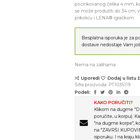
pocinkovanog čelika 4 mm, k
se može produžiti do 34 cm, v
prikolicu i LENA® igračkom
Besplatna isporuka je za 
dostave nedostaje Vam j
Nema na zalihama
Uporedi
Dodaj u listu ž
Šifra proizvoda:
PT1035119
Podeli:
KAKO PORUČITI?
Klikom na dugme "Doda
poručite, u korpu). K
"na dugme korpe", ko
na "ZAVRŠI KUPOVINU
isporuku. I na kraju