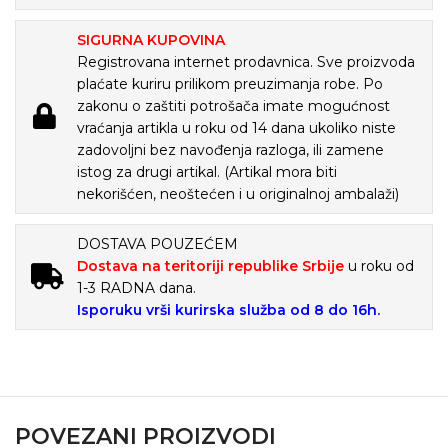
SIGURNA KUPOVINA
Registrovana internet prodavnica. Sve proizvoda
plaćate kuriru prilikom preuzimanja robe. Po
zakonu o zaštiti potrošača imate mogućnost
vraćanja artikla u roku od 14 dana ukoliko niste
zadovoljni bez navođenja razloga, ili zamene
istog za drugi artikal. (Artikal mora biti
nekorišćen, neoštećen i u originalnoj ambalaži)
DOSTAVA POUZEĆEM
Dostava na teritoriji republike Srbije
u roku od
1-3 RADNA dana.
Isporuku vrši kurirska služba od 8 do 16h.
POVEZANI PROIZVODI