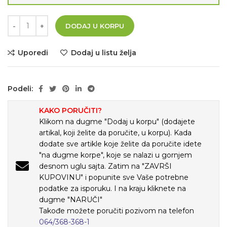
DODAJ U KORPU
Uporedi
Dodaj u listu želja
Podeli:
KAKO PORUČITI?
Klikom na dugme "Dodaj u korpu" (dodajete
artikal, koji želite da poručite, u korpu). Kada
dodate sve artikle koje želite da poručite idete
"na dugme korpe", koje se nalazi u gornjem
desnom uglu sajta. Zatim na "ZAVRŠI
KUPOVINU" i popunite sve Vaše potrebne
podatke za isporuku. I na kraju kliknete na
dugme "NARUČI"
Takođe možete poručiti pozivom na telefon
064/368-368-1