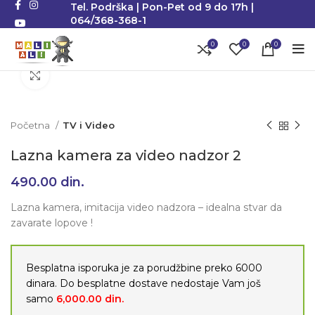
Tel. Podrška | Pon-Pet od 9 do 17h |
064/368-368-1
0
0
0
Klikni da uvećaš
Početna
TV i Video
Lazna kamera za video nadzor 2
490.00
din.
Lazna kamera, imitacija video nadzora – idealna stvar da
zavarate lopove !
Besplatna isporuka je za porudžbine preko 6000
dinara. Do besplatne dostave nedostaje Vam još
samo
6,000.00
din.