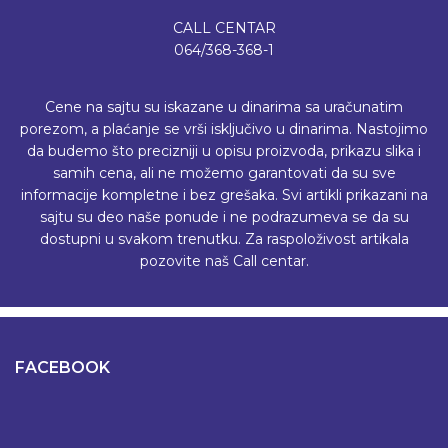
CALL CENTAR
064/368-368-1
Cene na sajtu su iskazane u dinarima sa uračunatim
porezom, a plaćanje se vrši isključivo u dinarima. Nastojimo
da budemo što precizniji u opisu proizvoda, prikazu slika i
samih cena, ali ne možemo garantovati da su sve
informacije kompletne i bez grešaka. Svi artikli prikazani na
sajtu su deo naše ponude i ne podrazumeva se da su
dostupni u svakom trenutku. Za raspoloživost artikala
pozovite naš Call centar.
FACEBOOK