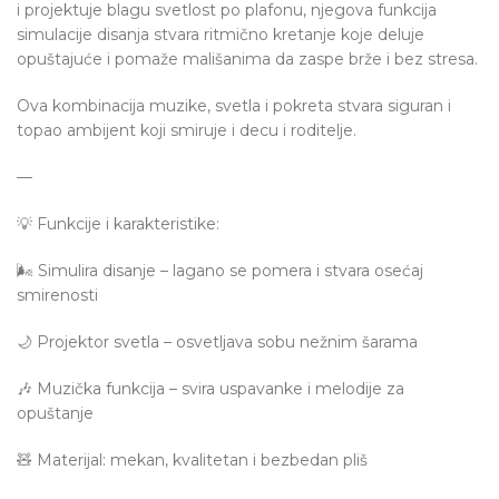
i projektuje blagu svetlost po plafonu, njegova funkcija
simulacije disanja stvara ritmično kretanje koje deluje
opuštajuće i pomaže mališanima da zaspe brže i bez stresa.
Ova kombinacija muzike, svetla i pokreta stvara siguran i
topao ambijent koji smiruje i decu i roditelje.
—
💡 Funkcije i karakteristike:
🌬️ Simulira disanje – lagano se pomera i stvara osećaj
smirenosti
🌙 Projektor svetla – osvetljava sobu nežnim šarama
🎶 Muzička funkcija – svira uspavanke i melodije za
opuštanje
🧸 Materijal: mekan, kvalitetan i bezbedan pliš