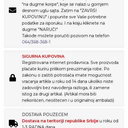
"na dugme korpe", koje se nalazi u gornjem
desnom uglu sajta. Zatim na "ZAVRŠI
KUPOVINU" i popunite sve Vaše potrebne
podatke za isporuku. I na kraju kliknete na
dugme "NARUČI"
Takođe možete poručiti pozivom na telefon
064/368-368-1
SIGURNA KUPOVINA
Registrovana internet prodavnica. Sve proizvoda
plaćate kuriru prilikom preuzimanja robe. Po
zakonu o zaštiti potrošača imate mogućnost
vraćanja artikla u roku od 14 dana ukoliko niste
zadovoljni bez navođenja razloga, ili zamene
istog za drugi artikal. (Artikal mora biti
nekorišćen, neoštećen i u originalnoj ambalaži)
DOSTAVA POUZEĆEM
Dostava na teritoriji republike Srbije
u roku od
1-3 RADNA dana.