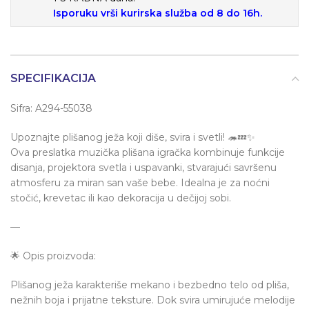
Isporuku vrši kurirska služba od 8 do 16h.
SPECIFIKACIJA
Sifra: A294-55038
Upoznajte plišanog ježa koji diše, svira i svetli! 🦔💤✨
Ova preslatka muzička plišana igračka kombinuje funkcije
disanja, projektora svetla i uspavanki, stvarajući savršenu
atmosferu za miran san vaše bebe. Idealna je za noćni
stočić, krevetac ili kao dekoracija u dečijoj sobi.
—
🌟 Opis proizvoda:
Plišanog ježa karakteriše mekano i bezbedno telo od pliša,
nežnih boja i prijatne teksture. Dok svira umirujuće melodije