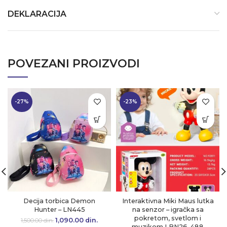
DEKLARACIJA
POVEZANI PROIZVODI
-27%
-23%
Decija torbica Demon
Interaktivna Miki Maus lutka
Hunter – LN445
na senzor – igračka sa
pokretom, svetlom i
1,090.00
Originalna cena
din.
Trenutna
1,500.00
din.
muzikom LBN26-488