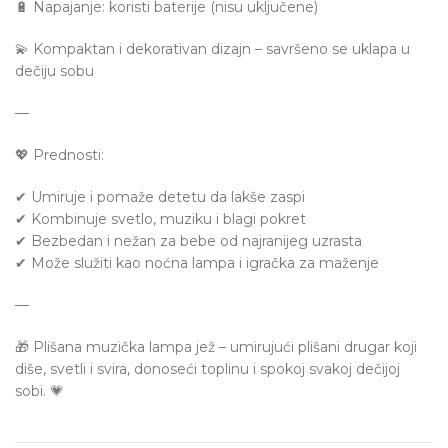
🔋 Napajanje: koristi baterije (nisu uključene)
💫 Kompaktan i dekorativan dizajn – savršeno se uklapa u
dečiju sobu
—
💖 Prednosti:
✔ Umiruje i pomaže detetu da lakše zaspi
✔ Kombinuje svetlo, muziku i blagi pokret
✔ Bezbedan i nežan za bebe od najranijeg uzrasta
✔ Može služiti kao noćna lampa i igračka za maženje
—
🎁 Plišana muzička lampa jež – umirujući plišani drugar koji
diše, svetli i svira, donoseći toplinu i spokoj svakoj dečijoj
sobi. 💗