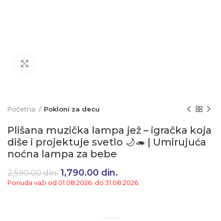
Klikni da uvećaš
Početna
Pokloni za decu
Plišana muzička lampa jež – igračka koja
diše i projektuje svetlo 🌙🦔 | Umirujuća
noćna lampa za bebe
Originalna cena je bila:
1,790.00
din.
Trenutna cena je:
2,590.00
din.
2,590.00 din..
1,790.00 din..
Ponuda važi od 01.08.2026. do 31.08.2026.