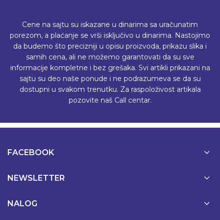
Cene na sajtu su iskazane u dinarima sa uračunatim
porezom, a plaćanje se vrši isključivo u dinarima. Nastojimo
da budemo što precizniji u opisu proizvoda, prikazu slika i
samih cena, ali ne možemo garantovati da su sve
informacije kompletne i bez grešaka. Svi artikli prikazani na
sajtu su deo naše ponude i ne podrazumeva se da su
dostupni u svakom trenutku. Za raspoloživost artikala
pozovite naš Call centar.
FACEBOOK
NEWSLETTER
NALOG