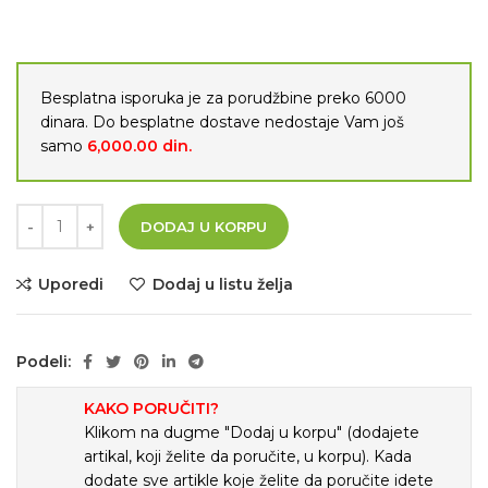
Besplatna isporuka je za porudžbine preko 6000
dinara. Do besplatne dostave nedostaje Vam još
samo
6,000.00
din.
DODAJ U KORPU
Uporedi
Dodaj u listu želja
Podeli:
KAKO PORUČITI?
Klikom na dugme "Dodaj u korpu" (dodajete
artikal, koji želite da poručite, u korpu). Kada
dodate sve artikle koje želite da poručite idete