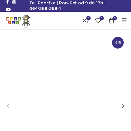
Tel. Podrška | Pon-Pet od 9 do 17h |
064/368-368-1
0
0
0
-31%