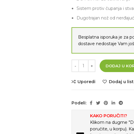
Sistem protiv čupanja i stv
Dugotrajan nož od nerđajuć
Besplatna isporuka je za 
dostave nedostaje Vam j
DODAJ U KO
Uporedi
Dodaj u list
Podeli:
KAKO PORUČITI?
Klikom na dugme "Doda
poručite, u korpu). K