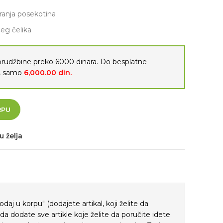
aranja posekotina
eg čelika
porudžbine preko 6000 dinara. Do besplatne
oš samo
6,000.00
din.
RPU
u želja
j u korpu" (dodajete artikal, koji želite da
ada dodate sve artikle koje želite da poručite idete