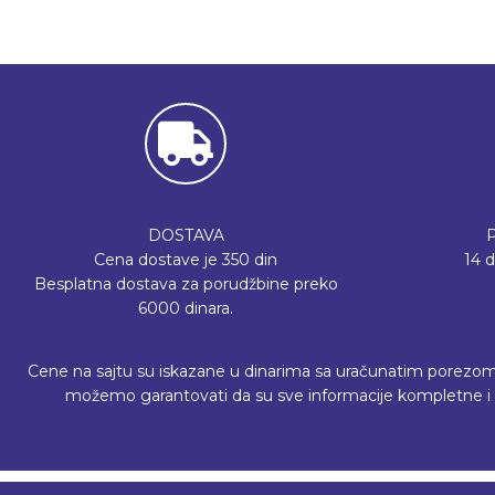
DOSTAVA
Cena dostave je 350 din
14 
Besplatna dostava za porudžbine preko
6000 dinara.
Cene na sajtu su iskazane u dinarima sa uračunatim porezom, a 
možemo garantovati da su sve informacije kompletne i b