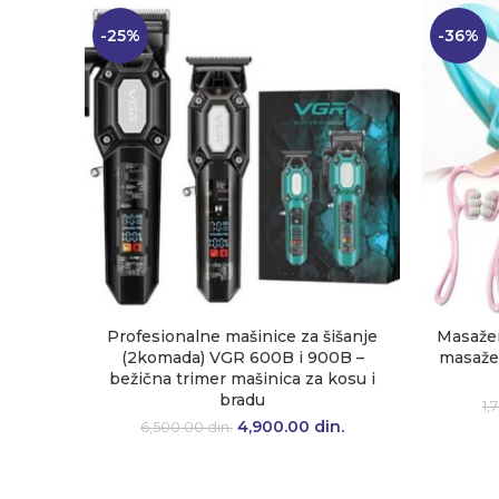
-25%
-36%
Profesionalne mašinice za šišanje
Masažer
(2komada) VGR 600B i 900B –
masažer
bežična trimer mašinica za kosu i
bradu
1,
4,900.00
Originalna cena je
din.
Trenutna
6,500.00
din.
bila: 6,500.00 din..
cena je:
4,900.00 din..