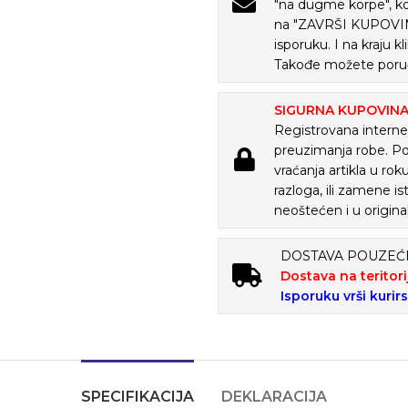
"na dugme korpe", ko
na "ZAVRŠI KUPOVINU
isporuku. I na kraju
Takođe možete poruč
SIGURNA KUPOVIN
Registrovana internet
preuzimanja robe. P
vraćanja artikla u ro
razloga, ili zamene is
neoštećen i u origina
DOSTAVA POUZE
Dostava na teritori
Isporuku vrši kurir
SPECIFIKACIJA
DEKLARACIJA