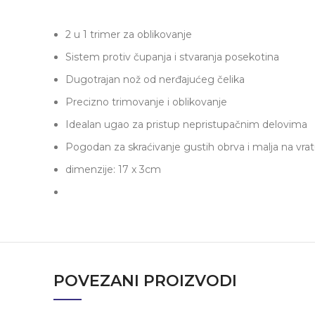
2 u 1 trimer za oblikovanje
Sistem protiv čupanja i stvaranja posekotina
Dugotrajan nož od nerđajućeg čelika
Precizno trimovanje i oblikovanje
Idealan ugao za pristup nepristupačnim delovima
Pogodan za skraćivanje gustih obrva i malja na vra
dimenzije: 17 x 3cm
POVEZANI PROIZVODI