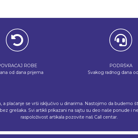
POVRAĆAJ ROBE
PODRŠKA
dana od dana prijema
Svakog radnog dana od
plaćanje se vrši isključivo u dinarima. Nastojimo da budemo što p
ez grešaka. Svi artikli prikazani na sajtu su deo naše ponude i
raspoloživost artikala pozovite naš Call centar.