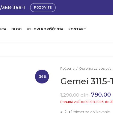
4/368-368-1
POZOVITE
ICA
BLOG
USLOVI KORIŠĆENJA
KONTAKT
Početna
Oprema za poslova
-39%
Gemei 3115-T
Original
790.00
1,290.00
din.
Ponuda važi od 01.08.2026. do 3
2 u 1 trimer za oblikovanje