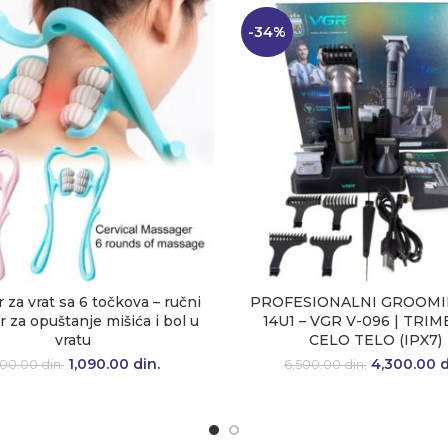
-34%
 za vrat sa 6 točkova – ručni
PROFESIONALNI GROOMI
 za opuštanje mišića i bol u
14U1 – VGR V-096 | TRIM
vratu
CELO TELO (IPX7)
1,090.00
Originalna cena je
din.
Trenutna
4,300.00
Originaln
d
700.00
din.
6,500.00
din.
bila: 1,700.00 din..
cena je:
bila: 6,50
1,090.00 din..