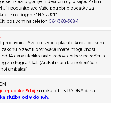
je se nalazi u gornjem desnom uglu sajta. Zatim
" i popunite sve Vaše potrebne podatke za
 kliknete na dugme "NARUČI"
iti pozivom na telefon
064/368-368-1
A
 prodavnica. Sve proizvoda plaćate kuriru prilikom
o zakonu o zaštiti potrošača imate mogućnost
ku od 14 dana ukoliko niste zadovoljni bez navođenja
tog za drugi artikal. (Artikal mora biti nekorišćen,
lnoj ambalaži)
ĆEM
ji republike Srbije
u roku od 1-3 RADNA dana.
ska služba od 8 do 16h.