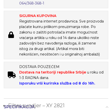
064/368-368-1
SIGURNA KUPOVINA
Registrovana internet prodavnica. Sve proizvoda
plaćate kuriru prilikom preuzimanja robe. Po
zakonu o zaštiti potrošača imate mogućnost
vraćanja artikla u roku od 14 dana ukoliko niste
zadovoljni bez navođenja razloga, ili zamene
istog za drugi artikal. (Artikal mora biti
nekorišćen, neoštećen i u originalnoj ambalaži)
DOSTAVA POUZEĆEM
Dostava na teritoriji republike Srbije
u roku od
1-3 RADNA dana.
Isporuku vrši kurirska služba od 8 do 16h.
Filter sundjer – XY 2821
SPECIFIKACIJA