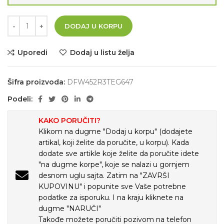
DODAJ U KORPU
Uporedi
Dodaj u listu želja
Šifra proizvoda:
DFW452R3TEG647
Podeli:
KAKO PORUČITI?
Klikom na dugme "Dodaj u korpu" (dodajete
artikal, koji želite da poručite, u korpu). Kada
dodate sve artikle koje želite da poručite idete
"na dugme korpe", koje se nalazi u gornjem
desnom uglu sajta. Zatim na "ZAVRŠI
KUPOVINU" i popunite sve Vaše potrebne
podatke za isporuku. I na kraju kliknete na
dugme "NARUČI"
Takođe možete poručiti pozivom na telefon