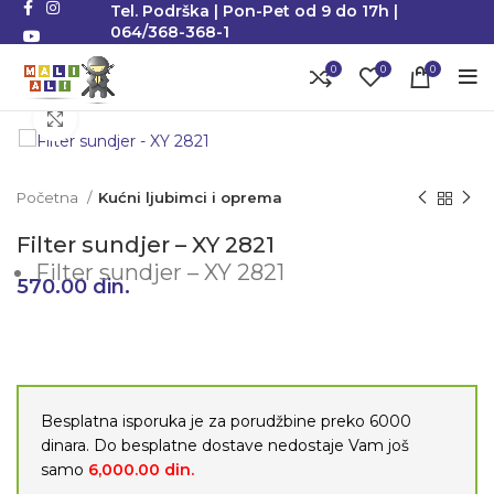
Tel. Podrška | Pon-Pet od 9 do 17h |
064/368-368-1
0
0
0
Klikni da uvećaš
Početna
Kućni ljubimci i oprema
Filter sundjer – XY 2821
Filter sundjer – XY 2821
570.00
din.
Besplatna isporuka je za porudžbine preko 6000
dinara. Do besplatne dostave nedostaje Vam još
samo
6,000.00
din.