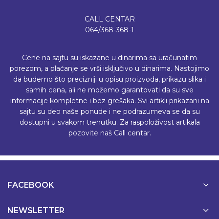
CALL CENTAR
064/368-368-1
Cene na sajtu su iskazane u dinarima sa uračunatim
porezom, a plaćanje se vrši isključivo u dinarima. Nastojimo
da budemo što precizniji u opisu proizvoda, prikazu slika i
samih cena, ali ne možemo garantovati da su sve
informacije kompletne i bez grešaka. Svi artikli prikazani na
sajtu su deo naše ponude i ne podrazumeva se da su
dostupni u svakom trenutku. Za raspoloživost artikala
pozovite naš Call centar.
FACEBOOK
NEWSLETTER