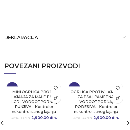
DEKLARACIJA
POVEZANI PROIZVODI
-19%
-19%
MINI OGRLICA PROTIV
OGRLICA PROTIV LAJANJA
LAJANJA ZA MALE PSE |
ZA PSA | PAMETNA,
LCD | VODOOTPORNA |
VODOOTPORNA,
PUNJIVA – Kontrolor
PODESIVA – Kontrolor
nekontrolisanog lajanja
nekontrolisanog lajanja
2,900.00
Originalna cena
din.
Trenutna
2,900.00
Originalna cena
din.
Tre
3,590.00
din.
3,590.00
din.
je bila:
cena je:
je bila:
cen
3,590.00 din..
2,900.00 din..
3,590.00 din..
2,900.