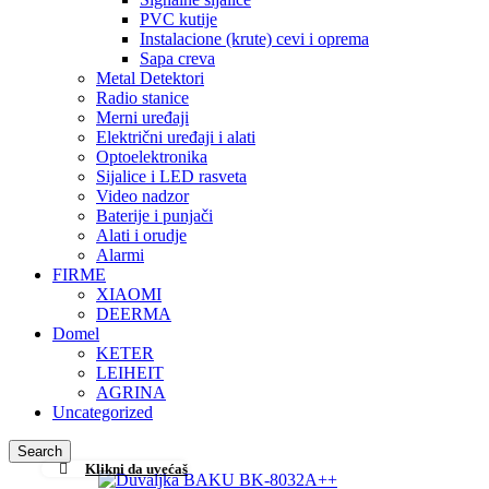
PVC kutije
Instalacione (krute) cevi i oprema
Sapa creva
Metal Detektori
Radio stanice
Merni uređaji
Električni uređaji i alati
Optoelektronika
Sijalice i LED rasveta
Video nadzor
Baterije i punjači
Alati i orudje
Alarmi
FIRME
XIAOMI
DEERMA
Domel
KETER
LEIHEIT
AGRINA
Uncategorized
Search
Klikni da uvećaš