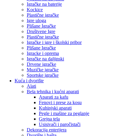
Igračke na baterije
Kockice
Plastične igračke
Igre uloga
Plišane Igračke
Društvene Igre
Plastične igračke
Igračke i igre i školski pribor
Plišane Igračke
Igracke i oprema
Igračke na daljinski
Drvene igračke
Muzičke igračke
Sportske igračke
Kuća i dvorište
Alati
Bela tehnika i kućni aparati
Aparati za kafu
Fenovi i prese za kosu
Kuhinjski aparati
Pegle i mašine za peglanje
Grejna tela
Usisivači i paročistači
Dekoracija enterijera
Dvorište i bašta