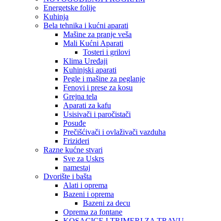
Energetske folije
Kuhinja
Bela tehnika i kućni aparati
Mašine za pranje veša
Mali Kućni Aparati
Tosteri i grilovi
Klima Uređaji
Kuhinjski aparati
Pegle i mašine za peglanje
Fenovi i prese za kosu
Grejna tela
Aparati za kafu
Usisivači i paročistači
Posuđe
Prečišćivači i ovlaživači vazduha
Frizideri
Razne kućne stvari
Sve za Uskrs
namestaj
Dvorište i bašta
Alati i oprema
Bazeni i oprema
Bazeni za decu
Oprema za fontane
KOSACICE I TRIMERI ZA TRAVU