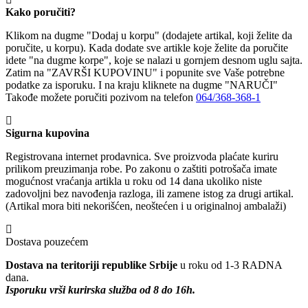
Kako poručiti?
Klikom na dugme "Dodaj u korpu" (dodajete artikal, koji želite da
poručite, u korpu). Kada dodate sve artikle koje želite da poručite
idete "na dugme korpe", koje se nalazi u gornjem desnom uglu sajta.
Zatim na "ZAVRŠI KUPOVINU" i popunite sve Vaše potrebne
podatke za isporuku. I na kraju kliknete na dugme "NARUČI"
Takođe možete poručiti pozivom na telefon
064/368-368-1
Sigurna kupovina
Registrovana internet prodavnica. Sve proizvoda plaćate kuriru
prilikom preuzimanja robe. Po zakonu o zaštiti potrošača imate
mogućnost vraćanja artikla u roku od 14 dana ukoliko niste
zadovoljni bez navođenja razloga, ili zamene istog za drugi artikal.
(Artikal mora biti nekorišćen, neoštećen i u originalnoj ambalaži)
Dostava pouzećem
Dostava na teritoriji republike Srbije
u roku od 1-3 RADNA
dana.
Isporuku vrši kurirska služba od 8 do 16h.