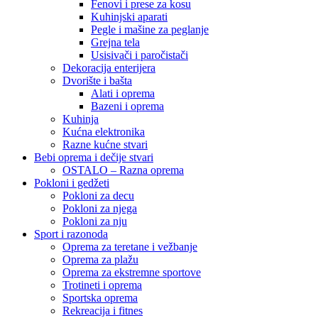
Fenovi i prese za kosu
Kuhinjski aparati
Pegle i mašine za peglanje
Grejna tela
Usisivači i paročistači
Dekoracija enterijera
Dvorište i bašta
Alati i oprema
Bazeni i oprema
Kuhinja
Kućna elektronika
Razne kućne stvari
Bebi oprema i dečije stvari
OSTALO – Razna oprema
Pokloni i gedžeti
Pokloni za decu
Pokloni za njega
Pokloni za nju
Sport i razonoda
Oprema za teretane i vežbanje
Oprema za plažu
Oprema za ekstremne sportove
Trotineti i oprema
Sportska oprema
Rekreacija i fitnes