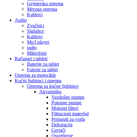
Gejmerska oprema
Mrezna oprema
Kablovi
Audio
Zvučnici
Slušalice
Kablovi
Mp3 player
radio
Mikrofoni
Računari i tableti
Baterije za tablet
Futrole za tablet
Oprema za motocikle
Kućni ljubimci i oprema
Oprema za kućne ljubimce
Akvaristika
Vazdušne pumpe
Potopne pumpe
Motorni filteri
Filtracioni materijal
Preparati za vodu
Dekoracija
Grejači
Osvetljenje