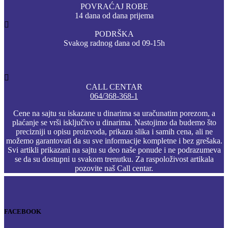
POVRAĆAJ ROBE
14 dana od dana prijema
PODRŠKA
Svakog radnog dana od 09-15h
CALL CENTAR
064/368-368-1
Cene na sajtu su iskazane u dinarima sa uračunatim porezom, a
plaćanje se vrši isključivo u dinarima. Nastojimo da budemo što
precizniji u opisu proizvoda, prikazu slika i samih cena, ali ne
možemo garantovati da su sve informacije kompletne i bez grešaka.
Svi artikli prikazani na sajtu su deo naše ponude i ne podrazumeva
se da su dostupni u svakom trenutku. Za raspoloživost artikala
pozovite naš Call centar.
FACEBOOK