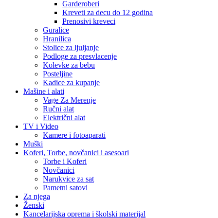
Garderoberi
Kreveti za decu do 12 godina
Prenosivi kreveci
Guralice
Hranilica
Stolice za ljuljanje
Podloge za presvlacenje
Kolevke za bebu
Posteljine
Kadice za kupanje
Mašine i alati
Vage Za Merenje
Ručni alat
Električni alat
TV i Video
Kamere i fotoaparati
Muški
Koferi, Torbe, novčanici i asesoari
Torbe i Koferi
Novčanici
Narukvice za sat
Pametni satovi
Za njega
Ženski
Kancelarijska oprema i školski materijal