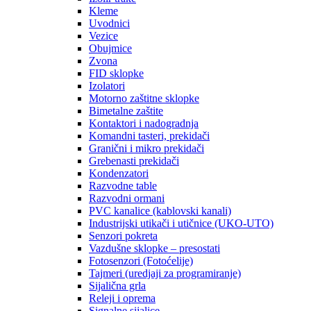
Kleme
Uvodnici
Vezice
Obujmice
Zvona
FID sklopke
Izolatori
Motorno zaštitne sklopke
Bimetalne zaštite
Kontaktori i nadogradnja
Komandni tasteri, prekidači
Granični i mikro prekidači
Grebenasti prekidači
Kondenzatori
Razvodne table
Razvodni ormani
PVC kanalice (kablovski kanali)
Industrijski utikači i utičnice (UKO-UTO)
Senzori pokreta
Vazdušne sklopke – presostati
Fotosenzori (Fotoćelije)
Tajmeri (uredjaji za programiranje)
Sijalična grla
Releji i oprema
Signalne sijalice