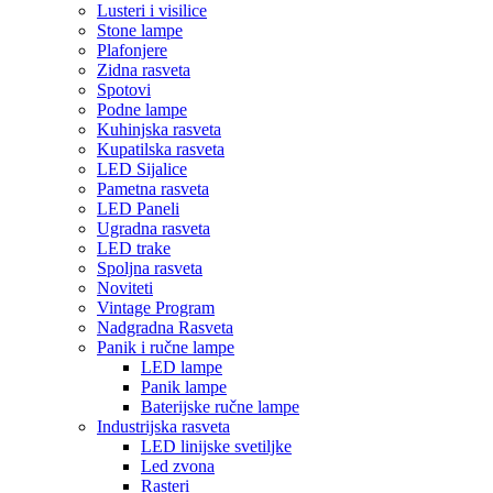
Lusteri i visilice
Stone lampe
Plafonjere
Zidna rasveta
Spotovi
Podne lampe
Kuhinjska rasveta
Kupatilska rasveta
LED Sijalice
Pametna rasveta
LED Paneli
Ugradna rasveta
LED trake
Spoljna rasveta
Noviteti
Vintage Program
Nadgradna Rasveta
Panik i ručne lampe
LED lampe
Panik lampe
Baterijske ručne lampe
Industrijska rasveta
LED linijske svetiljke
Led zvona
Rasteri