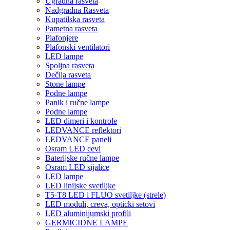
Ugradna rasveta
Nadgradna Rasveta
Kupatilska rasveta
Pametna rasveta
Plafonjere
Plafonski ventilatori
LED lampe
Spoljna rasveta
Dečija rasveta
Stone lampe
Podne lampe
Panik i ručne lampe
Podne lampe
LED dimeri i kontrole
LEDVANCE reflektori
LEDVANCE paneli
Osram LED cevi
Baterijske ručne lampe
Osram LED sijalice
LED lampe
LED linijske svetiljke
T5-T8 LED i FLUO svetiljke (strele)
LED moduli, creva, opticki setovi
LED aluminijumski profili
GERMICIDNE LAMPE