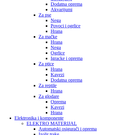
Dodatna oprema
Akvarijumi
Za pse
Nega
Povoci i ogrlice
Hrana
Za mačke
Hrana
Nega
Ogrlice
Igracke i oprema
Za ptice
Hrana
Kavezi
Dodatna oprema
Za reptile
Hrana
Za glodare
Oprema
Kavezi
Hrana
Elektronika i komponente
ELEKTRO MATERIJAL
Automatski osigurači i oprema
Izolir trake