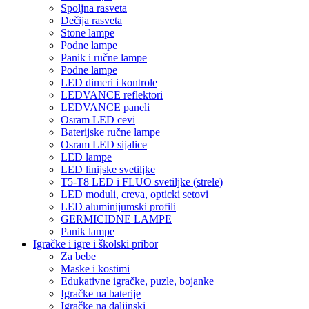
Spoljna rasveta
Dečija rasveta
Stone lampe
Podne lampe
Panik i ručne lampe
Podne lampe
LED dimeri i kontrole
LEDVANCE reflektori
LEDVANCE paneli
Osram LED cevi
Baterijske ručne lampe
Osram LED sijalice
LED lampe
LED linijske svetiljke
T5-T8 LED i FLUO svetiljke (strele)
LED moduli, creva, opticki setovi
LED aluminijumski profili
GERMICIDNE LAMPE
Panik lampe
Igračke i igre i školski pribor
Za bebe
Maske i kostimi
Edukativne igračke, puzle, bojanke
Igračke na baterije
Igračke na daljinski