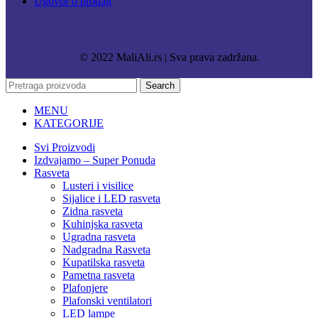
Ugovor o prodaji
© 2022 MaliAli.rs | Sva prava zadržana.
Search
MENU
KATEGORIJE
Svi Proizvodi
Izdvajamo – Super Ponuda
Rasveta
Lusteri i visilice
Sijalice i LED rasveta
Zidna rasveta
Kuhinjska rasveta
Ugradna rasveta
Nadgradna Rasveta
Kupatilska rasveta
Pametna rasveta
Plafonjere
Plafonski ventilatori
LED lampe