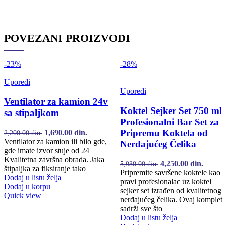
POVEZANI PROIZVODI
-23%
-28%
Uporedi
Uporedi
Ventilator za kamion 24v
Koktel Sejker Set 750 ml 
sa stipaljkom
Profesionalni Bar Set za
Pripremu Koktela od
Originalna cena je bila: 2,200.00 din..
1,690.00
din.
Trenutna cena je: 1,690.00 din..
2,200.00
din.
Ventilator za kamion ili bilo gde,
Nerđajućeg Čelika
gde imate izvor stuje od 24
Kvalitetna završna obrada. Jaka
Originalna cena je
4,250.00
din.
Trenut
5,930.00
din.
štipaljka za fiksiranje tako
Pripremite savršene koktele kao
bila: 5,930.00 din..
cena je
Dodaj u listu želja
pravi profesionalac uz koktel
4,250.
Dodaj u korpu
sejker set izrađen od kvalitetnog
Quick view
nerđajućeg čelika. Ovaj komplet
sadrži sve što
Dodaj u listu želja