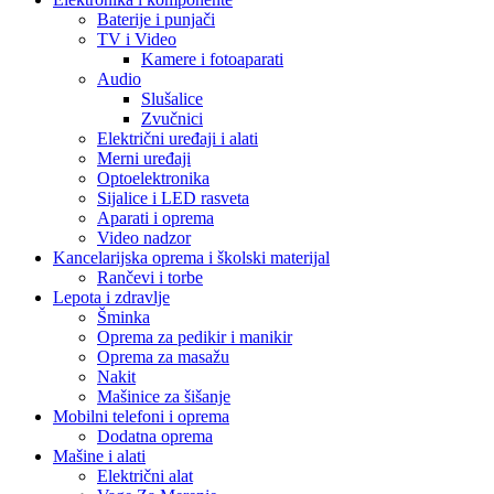
Baterije i punjači
TV i Video
Kamere i fotoaparati
Audio
Slušalice
Zvučnici
Električni uređaji i alati
Merni uređaji
Optoelektronika
Sijalice i LED rasveta
Aparati i oprema
Video nadzor
Kancelarijska oprema i školski materijal
Rančevi i torbe
Lepota i zdravlje
Šminka
Oprema za pedikir i manikir
Oprema za masažu
Nakit
Mašinice za šišanje
Mobilni telefoni i oprema
Dodatna oprema
Mašine i alati
Električni alat