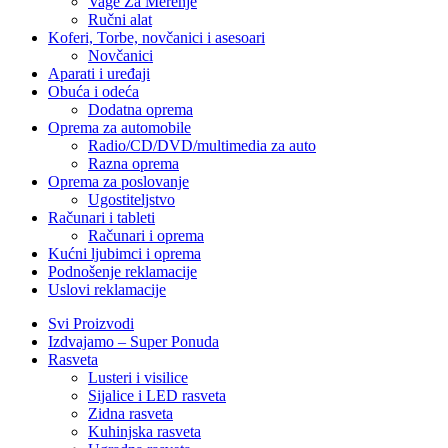
Vage Za Merenje
Ručni alat
Koferi, Torbe, novčanici i asesoari
Novčanici
Aparati i uređaji
Obuća i odeća
Dodatna oprema
Oprema za automobile
Radio/CD/DVD/multimedia za auto
Razna oprema
Oprema za poslovanje
Ugostiteljstvo
Računari i tableti
Računari i oprema
Kućni ljubimci i oprema
Podnošenje reklamacije
Uslovi reklamacije
Svi Proizvodi
Izdvajamo – Super Ponuda
Rasveta
Lusteri i visilice
Sijalice i LED rasveta
Zidna rasveta
Kuhinjska rasveta