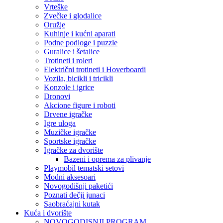
Vrteške
Zvečke i glodalice
Oružje
Kuhinje i kućni aparati
Podne podloge i puzzle
Guralice i šetalice
Trotineti i roleri
Električni trotineti i Hoverboardi
Vozila, bicikli i tricikli
Konzole i igrice
Dronovi
Akcione figure i roboti
Drvene igračke
Igre uloga
Muzičke igračke
Sportske igračke
‎Igračke za dvorište
Bazeni i oprema za plivanje
Playmobil tematski setovi
Modni aksesoari
Novogodišnji paketići
Poznati dečji junaci
Saobraćajni kutak
Kuća i dvorište
NOVOGODISNJI PROGRAM