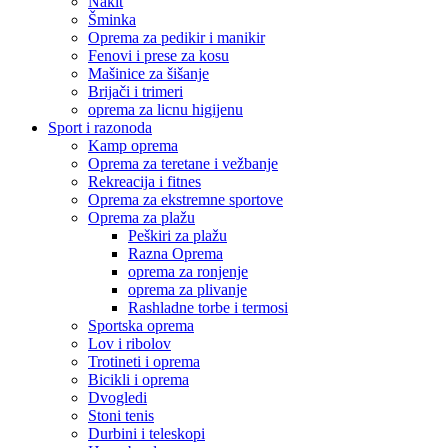
Nakit
Šminka
Oprema za pedikir i manikir
Fenovi i prese za kosu
Mašinice za šišanje
Brijači i trimeri
oprema za licnu higijenu
Sport i razonoda
Kamp oprema
Oprema za teretane i vežbanje
Rekreacija i fitnes
Oprema za ekstremne sportove
Oprema za plažu
Peškiri za plažu
Razna Oprema
oprema za ronjenje
oprema za plivanje
Rashladne torbe i termosi
Sportska oprema
Lov i ribolov
Trotineti i oprema
Bicikli i oprema
Dvogledi
Stoni tenis
Durbini i teleskopi