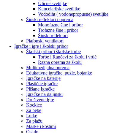
Ulicne svetiljke
Kancelarijske svetiljke
Vododiht ( vodonepropusne) svetiljke
Šinski reflektori i oprema
Monofazne šine i pribor
Trofazne šine i pribor
Šinski reflektori
Plafonski ventilatori
Igračke i igre i školski pribor
Školski pribor i školske torbe
Torbe i Rančevi za školu i vrtić
Razna oprema za školu
Multimedijalna oprema
Edukativne igračke, puzle, bojanke
Igračke na baterije
Plastične igračke
Plišane Igračke
Igračke na daljinski
Društvene Igre
Kockice
Za bebe
Lutke
Za plažu
Maske i kostimi
Ostalo