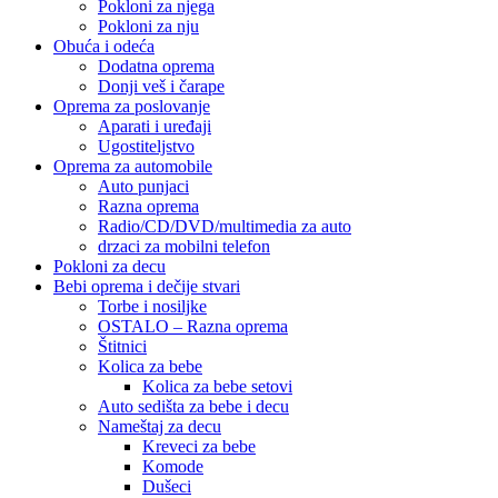
Pokloni za njega
Pokloni za nju
Obuća i odeća
Dodatna oprema
Donji veš i čarape
Oprema za poslovanje
Aparati i uređaji
Ugostiteljstvo
Oprema za automobile
Auto punjaci
Razna oprema
Radio/CD/DVD/multimedia za auto
drzaci za mobilni telefon
Pokloni za decu
Bebi oprema i dečije stvari
Torbe i nosiljke
OSTALO – Razna oprema
Štitnici
Kolica za bebe
Kolica za bebe setovi
Auto sedišta za bebe i decu
Nameštaj za decu
Kreveci za bebe
Komode
Dušeci