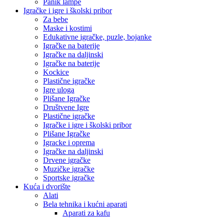
Panik lampe
Igračke i igre i školski pribor
Za bebe
Maske i kostimi
Edukativne igračke, puzle, bojanke
Igračke na baterije
Igračke na daljinski
Igračke na baterije
Kockice
Plastične igračke
Igre uloga
Plišane Igračke
Društvene Igre
Plastične igračke
Igračke i igre i školski pribor
Plišane Igračke
Igracke i oprema
Igračke na daljinski
Drvene igračke
Muzičke igračke
Sportske igračke
Kuća i dvorište
Alati
Bela tehnika i kućni aparati
Aparati za kafu