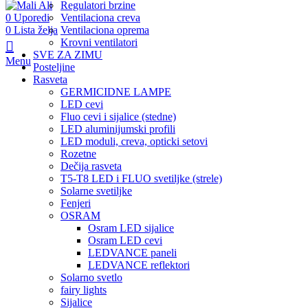
Regulatori brzine
0
Uporedi
Ventilaciona creva
0
Lista želja
Ventilaciona oprema
Krovni ventilatori
SVE ZA ZIMU
Menu
Posteljine
Rasveta
GERMICIDNE LAMPE
LED cevi
Fluo cevi i sijalice (stedne)
LED aluminijumski profili
LED moduli, creva, opticki setovi
Rozetne
Dečija rasveta
T5-T8 LED i FLUO svetiljke (strele)
Solarne svetiljke
Fenjeri
OSRAM
Osram LED sijalice
Osram LED cevi
LEDVANCE paneli
LEDVANCE reflektori
Solarno svetlo
fairy lights
Sijalice