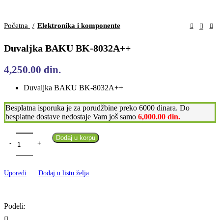
Početna
Elektronika i komponente
Duvaljka BAKU BK-8032A++
4,250.00
din.
Duvaljka BAKU BK-8032A++
Besplatna isporuka je za porudžbine preko 6000 dinara. Do
besplatne dostave nedostaje Vam još samo
6,000.00
din.
Dodaj u korpu
Uporedi
Dodaj u listu želja
Podeli: