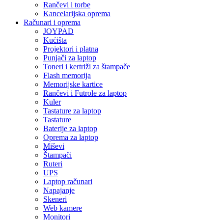
Rančevi i torbe
Kancelarijska oprema
Računari i oprema
JOYPAD
Kućišta
Projektori i platna
Punjači za laptop
Toneri i kertriži za štampače
Flash memorija
Memorijske kartice
Rančevi i Futrole za laptop
Kuler
Tastature za laptop
Tastature
Baterije za laptop
Oprema za laptop
Miševi
Štampači
Ruteri
UPS
Laptop računari
Napajanje
Skeneri
Web kamere
Monitori