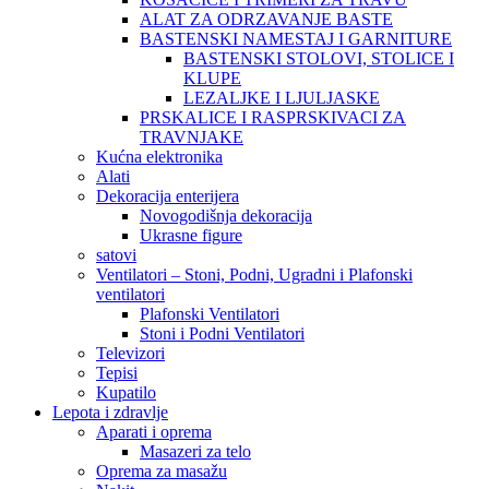
ALAT ZA ODRZAVANJE BASTE
BASTENSKI NAMESTAJ I GARNITURE
BASTENSKI STOLOVI, STOLICE I
KLUPE
LEZALJKE I LJULJASKE
PRSKALICE I RASPRSKIVACI ZA
TRAVNJAKE
Kućna elektronika
Alati
Dekoracija enterijera
Novogodišnja dekoracija
Ukrasne figure
satovi
Ventilatori – Stoni, Podni, Ugradni i Plafonski
ventilatori
Plafonski Ventilatori
Stoni i Podni Ventilatori
Televizori
Tepisi
Kupatilo
Lepota i zdravlje
Aparati i oprema
Masazeri za telo
Oprema za masažu