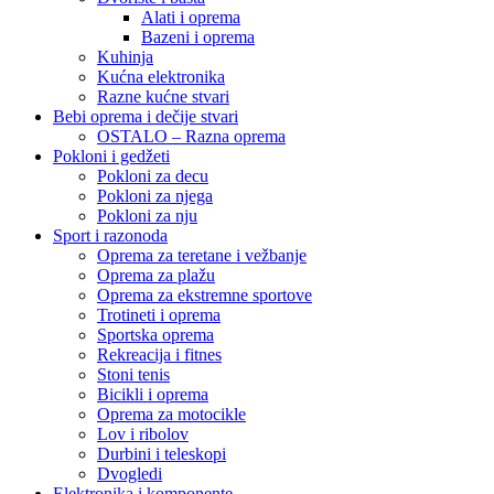
Alati i oprema
Bazeni i oprema
Kuhinja
Kućna elektronika
Razne kućne stvari
Bebi oprema i dečije stvari
OSTALO – Razna oprema
Pokloni i gedžeti
Pokloni za decu
Pokloni za njega
Pokloni za nju
Sport i razonoda
Oprema za teretane i vežbanje
Oprema za plažu
Oprema za ekstremne sportove
Trotineti i oprema
Sportska oprema
Rekreacija i fitnes
Stoni tenis
Bicikli i oprema
Oprema za motocikle
Lov i ribolov
Durbini i teleskopi
Dvogledi
Elektronika i komponente