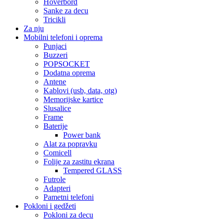
Hoverbord
Sanke za decu
Tricikli
Za nju
Mobilni telefoni i oprema
Punjaci
Buzzeri
POPSOCKET
Dodatna oprema
Antene
Kablovi (usb, data, otg)
Memorijske kartice
Slusalice
Frame
Baterije
Power bank
Alat za popravku
Comicell
Folije za zastitu ekrana
Tempered GLASS
Futrole
Adapteri
Pametni telefoni
Pokloni i gedžeti
Pokloni za decu