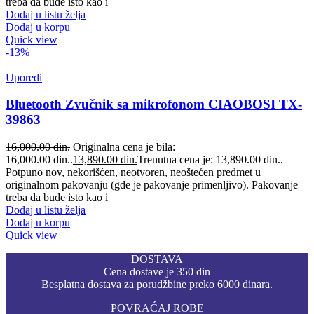
treba da bude isto kao i
Dodaj u listu želja
Dodaj u korpu
Quick view
-13%
Uporedi
Bluetooth Zvučnik sa mikrofonom CIAOBOSI TX-
39863
16,000.00
din.
Originalna cena je bila:
16,000.00 din..
13,890.00
din.
Trenutna cena je: 13,890.00 din..
Potpuno nov, nekorišćen, neotvoren, neoštećen predmet u
originalnom pakovanju (gde je pakovanje primenljivo). Pakovanje
treba da bude isto kao i
Dodaj u listu želja
Dodaj u korpu
Quick view
DOSTAVA
Cena dostave je 350 din
Besplatna dostava za porudžbine preko 6000 dinara.
POVRAĆAJ ROBE