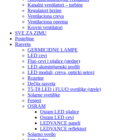
Kanalni ventilatori – turbine
Regulatori brzine
Ventilaciona creva
Ventilaciona oprema
Krovni ventilatori
SVE ZA ZIMU
Posteljine
Rasveta
GERMICIDNE LAMPE
LED cevi
Fluo cevi i sijalice (stedne)
LED aluminijumski profili
LED moduli, creva, opticki setovi
Rozetne
Dečija rasveta
T5-T8 LED i FLUO svetiljke (strele)
Solarne svetiljke
Fenjeri
OSRAM
Osram LED sijalice
Osram LED cevi
LEDVANCE paneli
LEDVANCE reflektori
Solarno svetlo
fairy lights