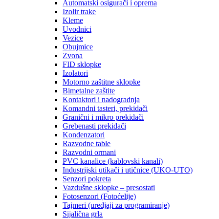
Automatski osigurači i oprema
Izolir trake
Kleme
Uvodnici
Vezice
Obujmice
Zvona
FID sklopke
Izolatori
Motorno zaštitne sklopke
Bimetalne zaštite
Kontaktori i nadogradnja
Komandni tasteri, prekidači
Granični i mikro prekidači
Grebenasti prekidači
Kondenzatori
Razvodne table
Razvodni ormani
PVC kanalice (kablovski kanali)
Industrijski utikači i utičnice (UKO-UTO)
Senzori pokreta
Vazdušne sklopke – presostati
Fotosenzori (Fotoćelije)
Tajmeri (uredjaji za programiranje)
Sijalična grla