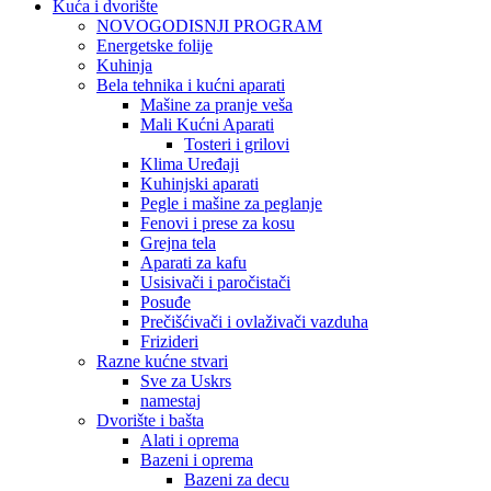
Kuća i dvorište
NOVOGODISNJI PROGRAM
Energetske folije
Kuhinja
Bela tehnika i kućni aparati
Mašine za pranje veša
Mali Kućni Aparati
Tosteri i grilovi
Klima Uređaji
Kuhinjski aparati
Pegle i mašine za peglanje
Fenovi i prese za kosu
Grejna tela
Aparati za kafu
Usisivači i paročistači
Posuđe
Prečišćivači i ovlaživači vazduha
Frizideri
Razne kućne stvari
Sve za Uskrs
namestaj
Dvorište i bašta
Alati i oprema
Bazeni i oprema
Bazeni za decu