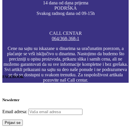
14 dana od dana prijema
PODRŠKA
Svakog radnog dana od 09-15h
CALL CENTAR
064/368-368-1
Cene na sajtu su iskazane u dinarima sa uračunatim porezom, a
plaćanje se vrši isključivo u dinarima. Nastojimo da budemo što
precizniji u opisu proizvoda, prikazu slika i samih cena, ali ne
možemo garantovati da su sve informacije kompletne i bez grešaka.
Svi artikli prikazani na sajtu su deo naše ponude i ne podrazumeva
se da su dostupni u svakom trenutku. Za raspoloživost artikala
FACEBOOK
pozovite naš Call centar.
Newsletter
Email adresa: