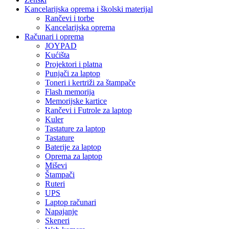
Kancelarijska oprema i školski materijal
Rančevi i torbe
Kancelarijska oprema
Računari i oprema
JOYPAD
Kućišta
Projektori i platna
Punjači za laptop
Toneri i kertriži za štampače
Flash memorija
Memorijske kartice
Rančevi i Futrole za laptop
Kuler
Tastature za laptop
Tastature
Baterije za laptop
Oprema za laptop
Miševi
Štampači
Ruteri
UPS
Laptop računari
Napajanje
Skeneri