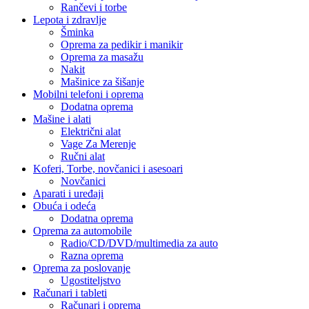
Rančevi i torbe
Lepota i zdravlje
Šminka
Oprema za pedikir i manikir
Oprema za masažu
Nakit
Mašinice za šišanje
Mobilni telefoni i oprema
Dodatna oprema
Mašine i alati
Električni alat
Vage Za Merenje
Ručni alat
Koferi, Torbe, novčanici i asesoari
Novčanici
Aparati i uređaji
Obuća i odeća
Dodatna oprema
Oprema za automobile
Radio/CD/DVD/multimedia za auto
Razna oprema
Oprema za poslovanje
Ugostiteljstvo
Računari i tableti
Računari i oprema