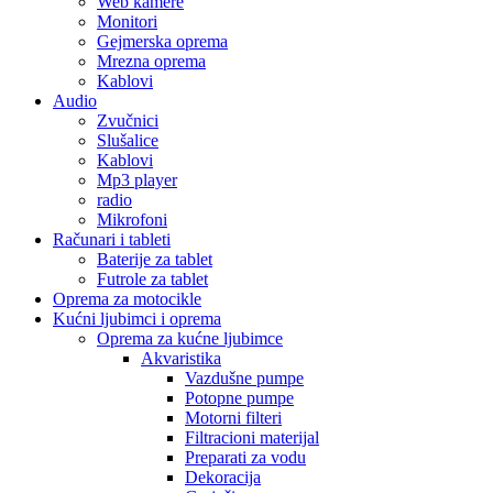
Web kamere
Monitori
Gejmerska oprema
Mrezna oprema
Kablovi
Audio
Zvučnici
Slušalice
Kablovi
Mp3 player
radio
Mikrofoni
Računari i tableti
Baterije za tablet
Futrole za tablet
Oprema za motocikle
Kućni ljubimci i oprema
Oprema za kućne ljubimce
Akvaristika
Vazdušne pumpe
Potopne pumpe
Motorni filteri
Filtracioni materijal
Preparati za vodu
Dekoracija