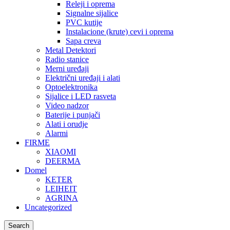
Releji i oprema
Signalne sijalice
PVC kutije
Instalacione (krute) cevi i oprema
Sapa creva
Metal Detektori
Radio stanice
Merni uređaji
Električni uređaji i alati
Optoelektronika
Sijalice i LED rasveta
Video nadzor
Baterije i punjači
Alati i orudje
Alarmi
FIRME
XIAOMI
DEERMA
Domel
KETER
LEIHEIT
AGRINA
Uncategorized
Search