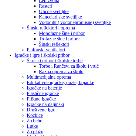
Led zvona
Rasteri
Ulicne svetiljke
Kancelarijske svetiljke
Vododiht ( vodonepropusne) svetiljke
Šinski reflektori i oprema
Monofazne šine i pribor
Trofazne šine i pribor
Šinski reflektori
Plafonski ventilatori
Igračke i igre i školski pribor
Školski pribor i školske torbe
Torbe i Rančevi za školu i vrtić
Razna oprema za školu
Multimedijalna oprema
Edukativne igračke, puzle, bojanke
Igračke na baterije
Plastične igračke
Plišane Igračke
Igračke na daljinski
Društvene Igre
Kockice
Za bebe
Lutke
Za plažu