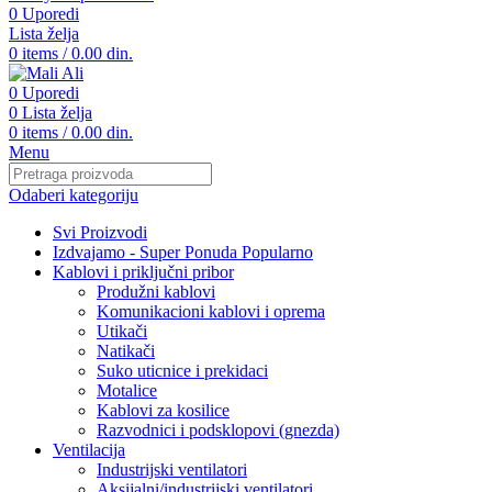
0
Uporedi
Lista želja
0
items
/
0.00
din.
0
Uporedi
0
Lista želja
0
items
/
0.00
din.
Menu
Odaberi kategoriju
Svi Proizvodi
Izdvajamo - Super Ponuda
Popularno
Kablovi i priključni pribor
Produžni kablovi
Komunikacioni kablovi i oprema
Utikači
Natikači
Suko uticnice i prekidaci
Motalice
Kablovi za kosilice
Razvodnici i podsklopovi (gnezda)
Ventilacija
Industrijski ventilatori
Aksijalni/industrijski ventilatori