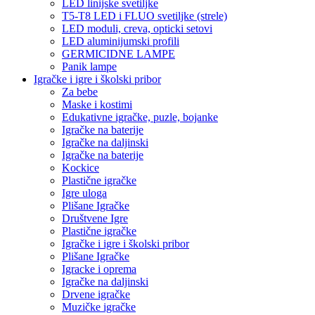
LED linijske svetiljke
T5-T8 LED i FLUO svetiljke (strele)
LED moduli, creva, opticki setovi
LED aluminijumski profili
GERMICIDNE LAMPE
Panik lampe
Igračke i igre i školski pribor
Za bebe
Maske i kostimi
Edukativne igračke, puzle, bojanke
Igračke na baterije
Igračke na daljinski
Igračke na baterije
Kockice
Plastične igračke
Igre uloga
Plišane Igračke
Društvene Igre
Plastične igračke
Igračke i igre i školski pribor
Plišane Igračke
Igracke i oprema
Igračke na daljinski
Drvene igračke
Muzičke igračke