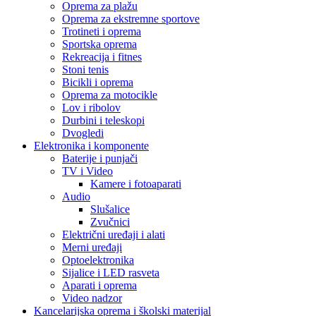
Oprema za plažu
Oprema za ekstremne sportove
Trotineti i oprema
Sportska oprema
Rekreacija i fitnes
Stoni tenis
Bicikli i oprema
Oprema za motocikle
Lov i ribolov
Durbini i teleskopi
Dvogledi
Elektronika i komponente
Baterije i punjači
TV i Video
Kamere i fotoaparati
Audio
Slušalice
Zvučnici
Električni uređaji i alati
Merni uređaji
Optoelektronika
Sijalice i LED rasveta
Aparati i oprema
Video nadzor
Kancelarijska oprema i školski materijal