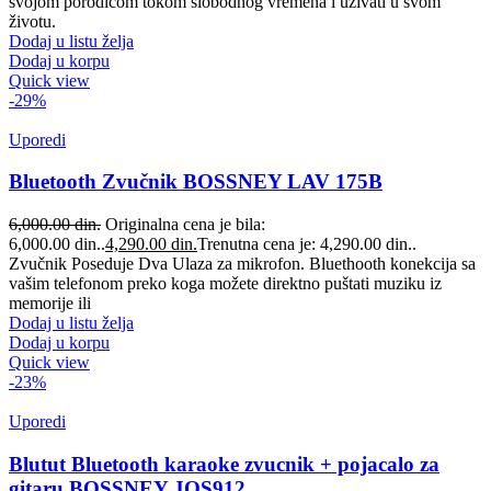
svojom porodicom tokom slobodnog vremena i uživati u svom
životu.
Dodaj u listu želja
Dodaj u korpu
Quick view
-29%
Uporedi
Bluetooth Zvučnik BOSSNEY LAV 175B
6,000.00
din.
Originalna cena je bila:
6,000.00 din..
4,290.00
din.
Trenutna cena je: 4,290.00 din..
Zvučnik Poseduje Dva Ulaza za mikrofon. Bluethooth konekcija sa
vašim telefonom preko koga možete direktno puštati muziku iz
memorije ili
Dodaj u listu želja
Dodaj u korpu
Quick view
-23%
Uporedi
Blutut Bluetooth karaoke zvucnik + pojacalo za
gitaru BOSSNEY JQS912