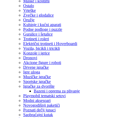
Maske i kostimi
Ostalo
Vrteške
Zvečke i glodalice
Oružje
Kuhinje i kućni aparati
Podne podloge i puzzle
Guralice i šetalice
Trotineti i roleri
Električni trotineti i Hoverboardi
Vozila, bicikli i tricikli
Konzole i igrice
Dronovi
Akcione figure i roboti
Drvene igračke
Igre uloga
Muzičke igračke
Sportske igračke
‎Igračke za dvorište
Bazeni i oprema za plivanje
Playmobil tematski setovi
Modni aksesoari
Novogodišnji paketići
Poznati dečji junaci
Saobraćajni kutak