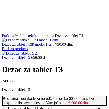
Klikni da uvećaš
Početna
Mobilni telefoni i oprema
Drzac za tablet T3
Drzac za tablet T139 model 1 crni
750.00
din.
Back to products
Drzac za tablet T5
650.00
din.
Drzac za tablet T3
790.00
din.
Drzac za tablet T3
Besplatna isporuka je za porudžbine preko 6000 dinara. Do
besplatne dostave nedostaje Vam još samo
6,000.00
din.
Drzac za tablet T3 količina