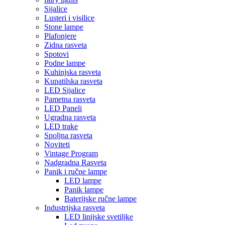
Sijalice
Lusteri i visilice
Stone lampe
Plafonjere
Zidna rasveta
Spotovi
Podne lampe
Kuhinjska rasveta
Kupatilska rasveta
LED Sijalice
Pametna rasveta
LED Paneli
Ugradna rasveta
LED trake
Spoljna rasveta
Noviteti
Vintage Program
Nadgradna Rasveta
Panik i ručne lampe
LED lampe
Panik lampe
Baterijske ručne lampe
Industrijska rasveta
LED linijske svetiljke