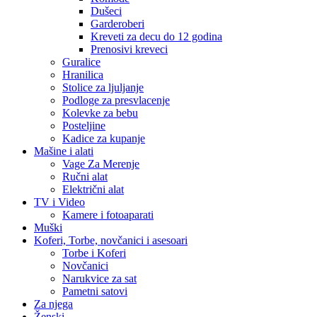
Dušeci
Garderoberi
Kreveti za decu do 12 godina
Prenosivi kreveci
Guralice
Hranilica
Stolice za ljuljanje
Podloge za presvlacenje
Kolevke za bebu
Posteljine
Kadice za kupanje
Mašine i alati
Vage Za Merenje
Ručni alat
Električni alat
TV i Video
Kamere i fotoaparati
Muški
Koferi, Torbe, novčanici i asesoari
Torbe i Koferi
Novčanici
Narukvice za sat
Pametni satovi
Za njega
Ženski