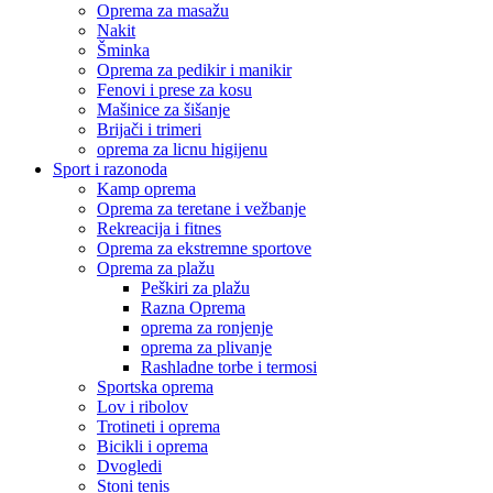
Oprema za masažu
Nakit
Šminka
Oprema za pedikir i manikir
Fenovi i prese za kosu
Mašinice za šišanje
Brijači i trimeri
oprema za licnu higijenu
Sport i razonoda
Kamp oprema
Oprema za teretane i vežbanje
Rekreacija i fitnes
Oprema za ekstremne sportove
Oprema za plažu
Peškiri za plažu
Razna Oprema
oprema za ronjenje
oprema za plivanje
Rashladne torbe i termosi
Sportska oprema
Lov i ribolov
Trotineti i oprema
Bicikli i oprema
Dvogledi
Stoni tenis