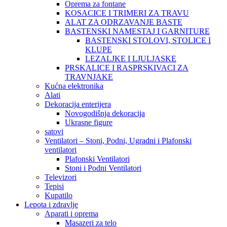
Oprema za fontane
KOSACICE I TRIMERI ZA TRAVU
ALAT ZA ODRZAVANJE BASTE
BASTENSKI NAMESTAJ I GARNITURE
BASTENSKI STOLOVI, STOLICE I
KLUPE
LEZALJKE I LJULJASKE
PRSKALICE I RASPRSKIVACI ZA
TRAVNJAKE
Kućna elektronika
Alati
Dekoracija enterijera
Novogodišnja dekoracija
Ukrasne figure
satovi
Ventilatori – Stoni, Podni, Ugradni i Plafonski
ventilatori
Plafonski Ventilatori
Stoni i Podni Ventilatori
Televizori
Tepisi
Kupatilo
Lepota i zdravlje
Aparati i oprema
Masazeri za telo