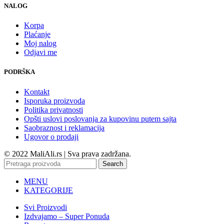
NALOG
Korpa
Plaćanje
Moj nalog
Odjavi me
PODRŠKA
Kontakt
Isporuka proizvoda
Politika privatnosti
Opšti uslovi poslovanja za kupovinu putem sajta
Saobraznost i reklamacija
Ugovor o prodaji
© 2022 MaliAli.rs | Sva prava zadržana.
Search
MENU
KATEGORIJE
Svi Proizvodi
Izdvajamo – Super Ponuda