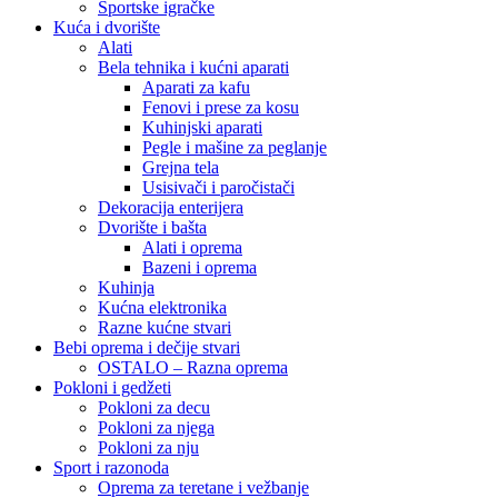
Sportske igračke
Kuća i dvorište
Alati
Bela tehnika i kućni aparati
Aparati za kafu
Fenovi i prese za kosu
Kuhinjski aparati
Pegle i mašine za peglanje
Grejna tela
Usisivači i paročistači
Dekoracija enterijera
Dvorište i bašta
Alati i oprema
Bazeni i oprema
Kuhinja
Kućna elektronika
Razne kućne stvari
Bebi oprema i dečije stvari
OSTALO – Razna oprema
Pokloni i gedžeti
Pokloni za decu
Pokloni za njega
Pokloni za nju
Sport i razonoda
Oprema za teretane i vežbanje