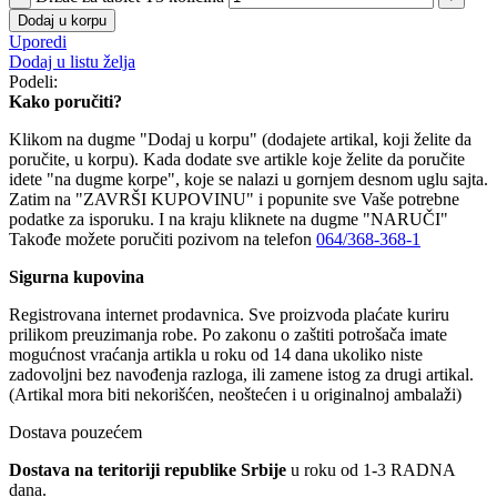
Dodaj u korpu
Uporedi
Dodaj u listu želja
Podeli:
Kako poručiti?
Klikom na dugme "Dodaj u korpu" (dodajete artikal, koji želite da
poručite, u korpu). Kada dodate sve artikle koje želite da poručite
idete "na dugme korpe", koje se nalazi u gornjem desnom uglu sajta.
Zatim na "ZAVRŠI KUPOVINU" i popunite sve Vaše potrebne
podatke za isporuku. I na kraju kliknete na dugme "NARUČI"
Takođe možete poručiti pozivom na telefon
064/368-368-1
Sigurna kupovina
Registrovana internet prodavnica. Sve proizvoda plaćate kuriru
prilikom preuzimanja robe. Po zakonu o zaštiti potrošača imate
mogućnost vraćanja artikla u roku od 14 dana ukoliko niste
zadovoljni bez navođenja razloga, ili zamene istog za drugi artikal.
(Artikal mora biti nekorišćen, neoštećen i u originalnoj ambalaži)
Dostava pouzećem
Dostava na teritoriji republike Srbije
u roku od 1-3 RADNA
dana.