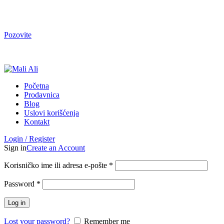
Tel. Podrška | Pon-Pet od 9 do 15h | 064/368-368-1
Pozovite
Tel. Podrška | Pon-Pet od 9 do 17h | 064/368-368-1
Početna
Prodavnica
Blog
Uslovi korišćenja
Kontakt
Login / Register
Sign in
Create an Account
Korisničko ime ili adresa e-pošte
*
Password
*
Log in
Lost your password?
Remember me