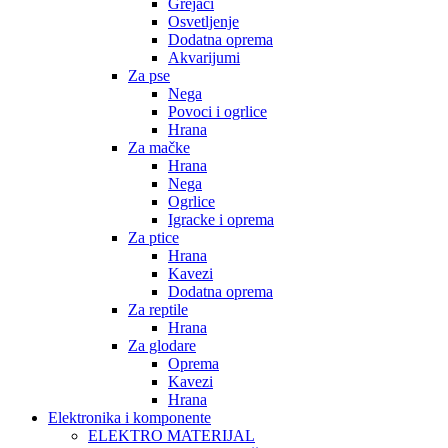
Grejači
Osvetljenje
Dodatna oprema
Akvarijumi
Za pse
Nega
Povoci i ogrlice
Hrana
Za mačke
Hrana
Nega
Ogrlice
Igracke i oprema
Za ptice
Hrana
Kavezi
Dodatna oprema
Za reptile
Hrana
Za glodare
Oprema
Kavezi
Hrana
Elektronika i komponente
ELEKTRO MATERIJAL