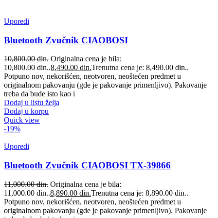
Uporedi
Bluetooth Zvučnik CIAOBOSI
10,800.00
din.
Originalna cena je bila:
10,800.00 din..
8,490.00
din.
Trenutna cena je: 8,490.00 din..
Potpuno nov, nekorišćen, neotvoren, neoštećen predmet u
originalnom pakovanju (gde je pakovanje primenljivo). Pakovanje
treba da bude isto kao i
Dodaj u listu želja
Dodaj u korpu
Quick view
-19%
Uporedi
Bluetooth Zvučnik CIAOBOSI TX-39866
11,000.00
din.
Originalna cena je bila:
11,000.00 din..
8,890.00
din.
Trenutna cena je: 8,890.00 din..
Potpuno nov, nekorišćen, neotvoren, neoštećen predmet u
originalnom pakovanju (gde je pakovanje primenljivo). Pakovanje