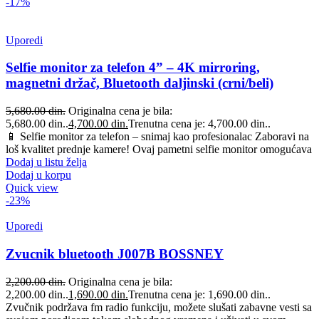
-17%
Uporedi
Selfie monitor za telefon 4” – 4K mirroring,
magnetni držač, Bluetooth daljinski (crni/beli)
5,680.00
din.
Originalna cena je bila:
5,680.00 din..
4,700.00
din.
Trenutna cena je: 4,700.00 din..
📱 Selfie monitor za telefon – snimaj kao profesionalac Zaboravi na
loš kvalitet prednje kamere! Ovaj pametni selfie monitor omogućava
Dodaj u listu želja
Dodaj u korpu
Quick view
-23%
Uporedi
Zvucnik bluetooth J007B BOSSNEY
2,200.00
din.
Originalna cena je bila:
2,200.00 din..
1,690.00
din.
Trenutna cena je: 1,690.00 din..
Zvučnik podržava fm radio funkciju, možete slušati zabavne vesti sa