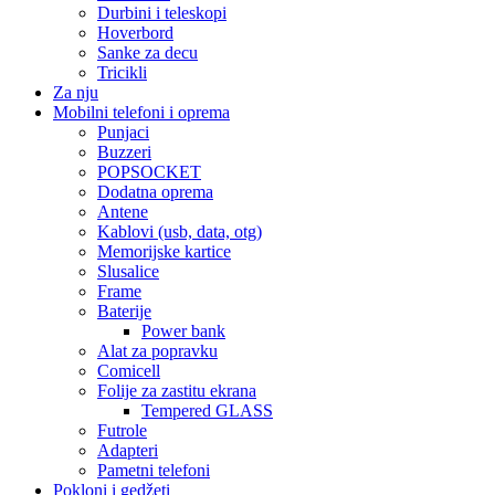
Durbini i teleskopi
Hoverbord
Sanke za decu
Tricikli
Za nju
Mobilni telefoni i oprema
Punjaci
Buzzeri
POPSOCKET
Dodatna oprema
Antene
Kablovi (usb, data, otg)
Memorijske kartice
Slusalice
Frame
Baterije
Power bank
Alat za popravku
Comicell
Folije za zastitu ekrana
Tempered GLASS
Futrole
Adapteri
Pametni telefoni
Pokloni i gedžeti