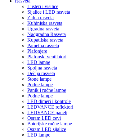
Rasveta
Lusteri i visilice
Sijalice i LED rasveta
Zidna rasveta
Kuhinjska rasveta
Ugradna rasveta
Nadgradna Rasveta
Kupatilska rasveta
Pametna rasveta
Plafonjere
Plafonski ventilatori
LED lampe
Spoljna rasveta
Dečija rasveta
Stone lampe
Podne lampe
Panik i ručne lampe
Podne lampe
LED dimeri i kontrole
LEDVANCE reflektori
LEDVANCE paneli
Osram LED cevi
Baterijske ručne lampe
Osram LED sijalice
LED lampe