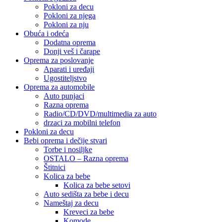
Pokloni za decu
Pokloni za njega
Pokloni za nju
Obuća i odeća
Dodatna oprema
Donji veš i čarape
Oprema za poslovanje
Aparati i uređaji
Ugostiteljstvo
Oprema za automobile
Auto punjaci
Razna oprema
Radio/CD/DVD/multimedia za auto
drzaci za mobilni telefon
Pokloni za decu
Bebi oprema i dečije stvari
Torbe i nosiljke
OSTALO – Razna oprema
Štitnici
Kolica za bebe
Kolica za bebe setovi
Auto sedišta za bebe i decu
Nameštaj za decu
Kreveci za bebe
Komode