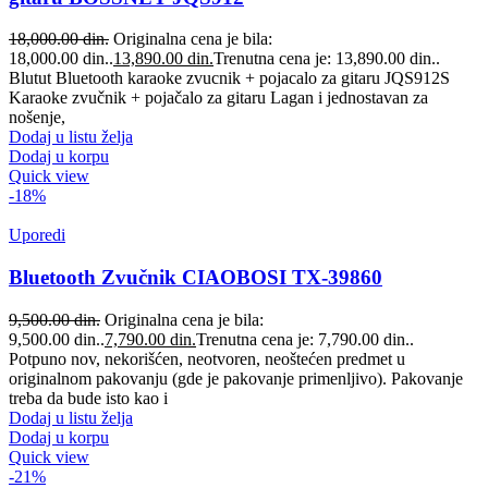
18,000.00
din.
Originalna cena je bila:
18,000.00 din..
13,890.00
din.
Trenutna cena je: 13,890.00 din..
Blutut Bluetooth karaoke zvucnik + pojacalo za gitaru JQS912S
Karaoke zvučnik + pojačalo za gitaru Lagan i jednostavan za
nošenje,
Dodaj u listu želja
Dodaj u korpu
Quick view
-18%
Uporedi
Bluetooth Zvučnik CIAOBOSI TX-39860
9,500.00
din.
Originalna cena je bila:
9,500.00 din..
7,790.00
din.
Trenutna cena je: 7,790.00 din..
Potpuno nov, nekorišćen, neotvoren, neoštećen predmet u
originalnom pakovanju (gde je pakovanje primenljivo). Pakovanje
treba da bude isto kao i
Dodaj u listu želja
Dodaj u korpu
Quick view
-21%