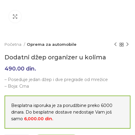
Klikni da uvećaš
Početna
Oprema za automobile
Dodatni džep organizer u kolima
490.00
din.
– Poseduje jedan džep i dve pregrade od mrežice
– Boja: Crna
Besplatna isporuka je za porudžbine preko 6000
dinara. Do besplatne dostave nedostaje Vam još
samo
6,000.00
din.