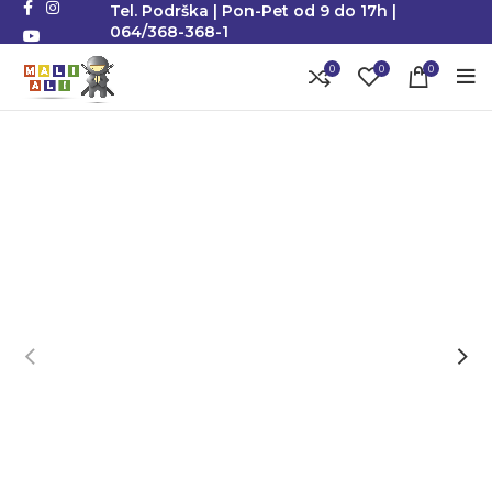
Tel. Podrška | Pon-Pet od 9 do 17h |
064/368-368-1
0
0
0