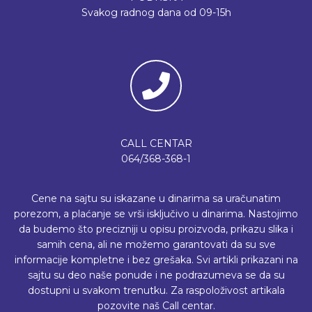
Svakog radnog dana od 09-15h
CALL CENTAR
064/368-368-1
Cene na sajtu su iskazane u dinarima sa uračunatim
porezom, a plaćanje se vrši isključivo u dinarima. Nastojimo
da budemo što precizniji u opisu proizvoda, prikazu slika i
samih cena, ali ne možemo garantovati da su sve
informacije kompletne i bez grešaka. Svi artikli prikazani na
sajtu su deo naše ponude i ne podrazumeva se da su
dostupni u svakom trenutku. Za raspoloživost artikala
pozovite naš Call centar.