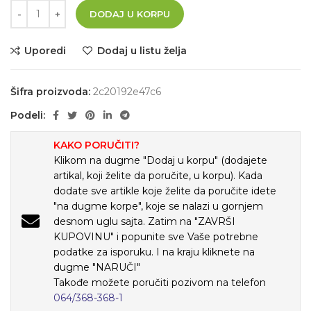
DODAJ U KORPU
Uporedi
Dodaj u listu želja
Šifra proizvoda:
2c20192e47c6
Podeli:
KAKO PORUČITI?
Klikom na dugme "Dodaj u korpu" (dodajete
artikal, koji želite da poručite, u korpu). Kada
dodate sve artikle koje želite da poručite idete
"na dugme korpe", koje se nalazi u gornjem
desnom uglu sajta. Zatim na "ZAVRŠI
KUPOVINU" i popunite sve Vaše potrebne
podatke za isporuku. I na kraju kliknete na
dugme "NARUČI"
Takođe možete poručiti pozivom na telefon
064/368-368-1