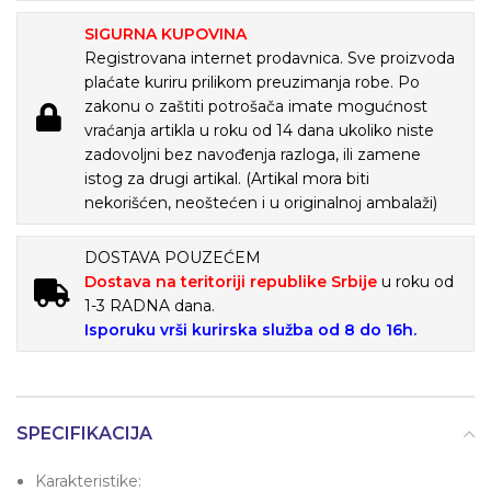
SIGURNA KUPOVINA
Registrovana internet prodavnica. Sve proizvoda
plaćate kuriru prilikom preuzimanja robe. Po
zakonu o zaštiti potrošača imate mogućnost
vraćanja artikla u roku od 14 dana ukoliko niste
zadovoljni bez navođenja razloga, ili zamene
istog za drugi artikal. (Artikal mora biti
nekorišćen, neoštećen i u originalnoj ambalaži)
DOSTAVA POUZEĆEM
Dostava na teritoriji republike Srbije
u roku od
1-3 RADNA dana.
Isporuku vrši kurirska služba od 8 do 16h.
SPECIFIKACIJA
Karakteristike: