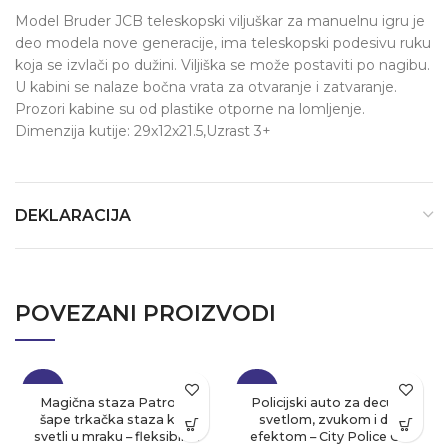
Model Bruder JCB teleskopski viljuškar za manuelnu igru je
deo modela nove generacije, ima teleskopski podesivu ruku
koja se izvlači po dužini. Viljiška se može postaviti po nagibu.
U kabini se nalaze bočna vrata za otvaranje i zatvaranje.
Prozori kabine su od plastike otporne na lomljenje.
Dimenzija kutije: 29x12x21.5,Uzrast 3+
DEKLARACIJA
POVEZANI PROIZVODI
-24%
-23%
Magična staza Patrolne
Policijski auto za decu sa
šape trkačka staza koja
svetlom, zvukom i dim
svetli u mraku – fleksibilna
efektom – City Police Car