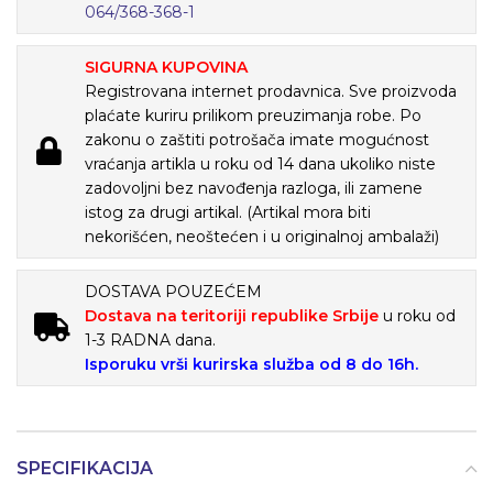
064/368-368-1
SIGURNA KUPOVINA
Registrovana internet prodavnica. Sve proizvoda
plaćate kuriru prilikom preuzimanja robe. Po
zakonu o zaštiti potrošača imate mogućnost
vraćanja artikla u roku od 14 dana ukoliko niste
zadovoljni bez navođenja razloga, ili zamene
istog za drugi artikal. (Artikal mora biti
nekorišćen, neoštećen i u originalnoj ambalaži)
DOSTAVA POUZEĆEM
Dostava na teritoriji republike Srbije
u roku od
1-3 RADNA dana.
Isporuku vrši kurirska služba od 8 do 16h.
SPECIFIKACIJA