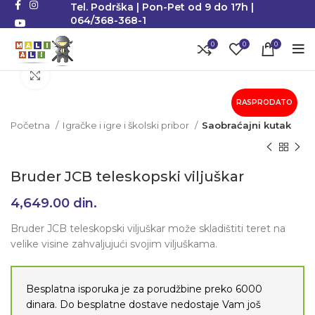
Tel. Podrška | Pon-Pet od 9 do 17h |
064/368-368-1
0
0
0
Klikni da uvećaš
RASPRODATO
Početna
Igračke i igre i školski pribor
Saobraćajni kutak
Bruder JCB teleskopski viljuškar
4,649.00
din.
Bruder JCB teleskopski viljuškar može skladištiti teret na
velike visine zahvaljujući svojim viljuškama.
Besplatna isporuka je za porudžbine preko 6000
dinara. Do besplatne dostave nedostaje Vam još