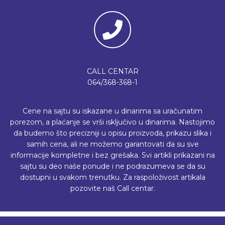
CALL CENTAR
064/368-368-1
Cene na sajtu su iskazane u dinarima sa uračunatim
porezom, a plaćanje se vrši isključivo u dinarima. Nastojimo
da budemo što precizniji u opisu proizvoda, prikazu slika i
samih cena, ali ne možemo garantovati da su sve
informacije kompletne i bez grešaka. Svi artikli prikazani na
sajtu su deo naše ponude i ne podrazumeva se da su
dostupni u svakom trenutku. Za raspoloživost artikala
pozovite naš Call centar.