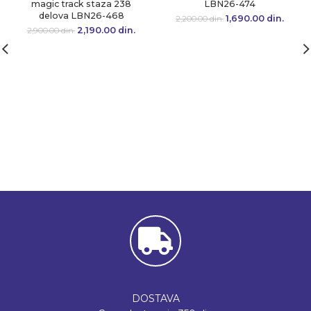
magic track staza 238
LBN26-474
delova LBN26-468
1,690.00
Originalna cena
din.
Tre
2,200.00
din.
je bila:
cen
2,190.00
Originalna cena
din.
Trenutna
2,900.00
din.
2,200.00 din..
1,690.
je bila:
cena je:
2,900.00 din..
2,190.00 din..
DOSTAVA