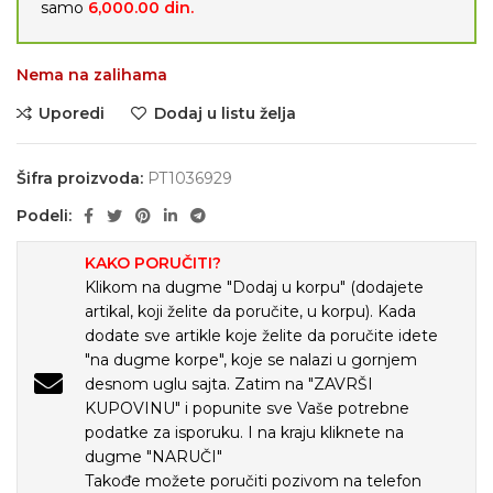
samo
6,000.00
din.
Nema na zalihama
Uporedi
Dodaj u listu želja
Šifra proizvoda:
PT1036929
Podeli:
KAKO PORUČITI?
Klikom na dugme "Dodaj u korpu" (dodajete
artikal, koji želite da poručite, u korpu). Kada
dodate sve artikle koje želite da poručite idete
"na dugme korpe", koje se nalazi u gornjem
desnom uglu sajta. Zatim na "ZAVRŠI
KUPOVINU" i popunite sve Vaše potrebne
podatke za isporuku. I na kraju kliknete na
dugme "NARUČI"
Takođe možete poručiti pozivom na telefon