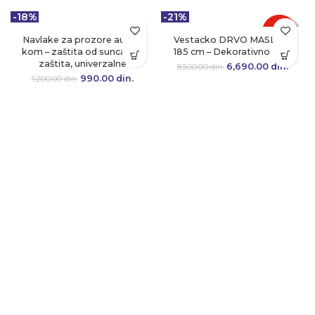
-18%
-21%
Navlake za prozore auta 2
Vestacko DRVO MASLINE
kom – zaštita od sunca, UV
185 cm – Dekorativno drvo
zaštita, univerzalne
6,690.00
Originalna cena
din.
Tre
8,500.00
din.
je bila:
cen
990.00
Originalna cena
din.
Trenutna
1,200.00
din.
8,500.00 din..
6,690.
je bila:
cena je:
1,200.00 din..
990.00 din..