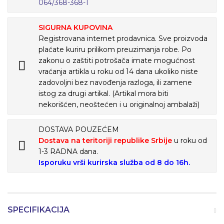
064/368-368-1
SIGURNA KUPOVINA
Registrovana internet prodavnica. Sve proizvoda
plaćate kuriru prilikom preuzimanja robe. Po
zakonu o zaštiti potrošača imate mogućnost
vraćanja artikla u roku od 14 dana ukoliko niste
zadovoljni bez navođenja razloga, ili zamene
istog za drugi artikal. (Artikal mora biti
nekorišćen, neoštećen i u originalnoj ambalaži)
DOSTAVA POUZEĆEM
Dostava na teritoriji republike Srbije
u roku od
1-3 RADNA dana.
Isporuku vrši kurirska služba od 8 do 16h.
SPECIFIKACIJA