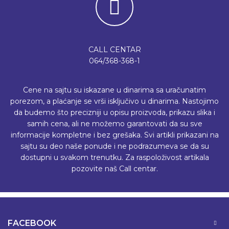
CALL CENTAR
064/368-368-1
Cene na sajtu su iskazane u dinarima sa uračunatim
porezom, a plaćanje se vrši isključivo u dinarima. Nastojimo
da budemo što precizniji u opisu proizvoda, prikazu slika i
samih cena, ali ne možemo garantovati da su sve
informacije kompletne i bez grešaka. Svi artikli prikazani na
sajtu su deo naše ponude i ne podrazumeva se da su
dostupni u svakom trenutku. Za raspoloživost artikala
pozovite naš Call centar.
FACEBOOK