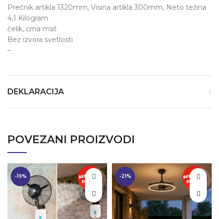
Prečnik artikla 1320mm, Visina artikla 300mm, Neto težina
4,1 Kilogram
čelik, crna mat
Bez izvora svetlosti
–
DEKLARACIJA
POVEZANI PROIZVODI
-19%
-21%