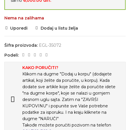
samo
6,000.00
din.
Nema na zalihama
Uporedi
Dodaj u listu želja
Šifra proizvoda:
EGL-35072
Podeli:
KAKO PORUČITI?
Klikom na dugme "Dodaj u korpu" (dodajete
artikal, koji želite da poručite, u korpu). Kada
dodate sve artikle koje želite da poručite idete
"na dugme korpe", koje se nalazi u gornjem
desnom uglu sajta. Zatim na "ZAVRŠI
KUPOVINU" i popunite sve Vaše potrebne
podatke za isporuku. I na kraju kliknete na
dugme "NARUČI"
Takođe možete poručiti pozivom na telefon