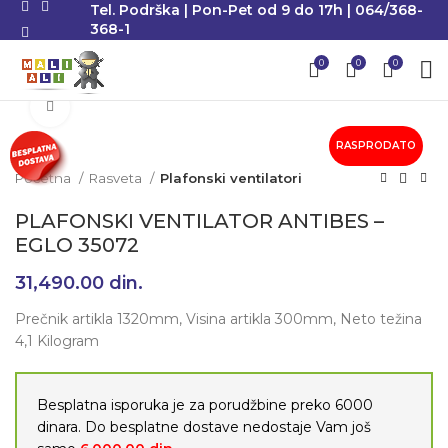
Tel. Podrška | Pon-Pet od 9 do 17h | 064/368-
368-1
0
0
0
Klikni da uvećaš
RASPRODATO
Početna
Rasveta
Plafonski ventilatori
PLAFONSKI VENTILATOR ANTIBES –
EGLO 35072
31,490.00
din.
Prečnik artikla 1320mm, Visina artikla 300mm, Neto težina
4,1 Kilogram
Besplatna isporuka je za porudžbine preko 6000
dinara. Do besplatne dostave nedostaje Vam još