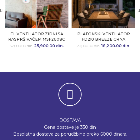
EL VENTILATOR ZIDNI SA
PLAFONSKI VENTILATOR
RASPRŠIVAČEM MSF2608C
FD210 BREEZE CRNA
25,900.00
Originalna cena
din.
Trenutna
18,200.00
Originalna cena
din.
Tr
32,000.00
din.
23,000.00
din.
je bila:
cena je:
je bila:
c
32,000.00 din..
25,900.00 din..
23,000.00 din..
18,20
DOSTAVA
Cena dostave je 350 din
Besplatna dostava za porudžbine preko 6000 dinara.