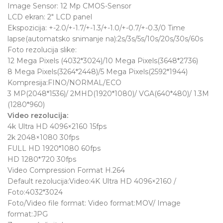
Image Sensor: 12 Mp CMOS-Sensor
LCD ekran: 2″ LCD panel
Ekspozicija: +-2.0/+-1.7/+-1.3/+-1.0/+-0.7/+-0.3/0 Time
lapse(automatsko snimanje na):2s/3s/5s/10s/20s/30s/60s
Foto rezolucija slike:
12 Mega Pixels (4032*3024)/10 Mega Pixels(3648*2736)
8 Mega Pixels(3264*2448)/5 Mega Pixels(2592*1944)
Kompresija:FINO/NORMAL/ECO
3 MP(2048*1536)/ 2MHD(1920*1080)/ VGA(640*480)/ 1.3M
(1280*960)
Video rezolucija:
4k Ultra HD 4096×2160 15fps
2k 2048×1080 30fps
FULL HD 1920*1080 60fps
HD 1280*720 30fps
Video Compression Format H.264
Default rezolucija:Video:4K Ultra HD 4096×2160 /
Foto:4032*3024
Foto/Video file format: Video format:MOV/ Image
format:JPG