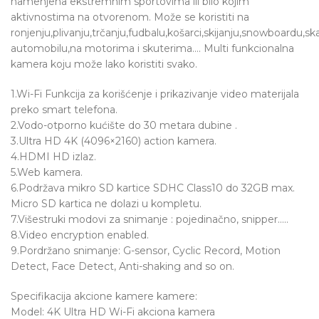
namenjena ekstremnim sportovima ili bilo kojim
aktivnostima na otvorenom. Može se koristiti na
ronjenju,plivanju,trčanju,fudbalu,košarci,skijanju,snowboardu,sk
automobilu,na motorima i skuterima…. Multi funkcionalna
kamera koju može lako koristiti svako.
1.Wi-Fi Funkcija za korišćenje i prikazivanje video materijala
preko smart telefona.
2.Vodo-otporno kućište do 30 metara dubine .
3.Ultra HD 4K (4096×2160) action kamera.
4.HDMI HD izlaz.
5.Web kamera.
6.Podržava mikro SD kartice SDHC Class10 do 32GB max.
Micro SD kartica ne dolazi u kompletu.
7.Višestruki modovi za snimanje : pojedinačno, snipper…..
8.Video encryption enabled.
9.Pordržano snimanje: G-sensor, Cyclic Record, Motion
Detect, Face Detect, Anti-shaking and so on.
Specifikacija akcione kamere kamere:
Model: 4K Ultra HD Wi-Fi akciona kamera