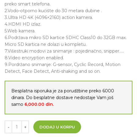
preko smart telefona.
2.Vodo-otporno kućište do 30 metara dubine .
3.Ultra HD 4K (4096×2160) action kamera.
4.HDMI HD izlaz.
5.Web kamera.
6.Podržava mikro SD kartice SDHC Class10 do 32GB max.
Micro SD kartica ne dolazi u kompletu.
7.Višestruki modovi za snimanje : pojedinačno, snipper…..
8.Video encryption enabled.
9.Pordržano snimanje: G-sensor, Cyclic Record, Motion
Detect, Face Detect, Anti-shaking and so on.
Besplatna isporuka je za porudžbine preko 6000
dinara. Do besplatne dostave nedostaje Vam još
samo
6,000.00
din.
DODAJ U KORPU