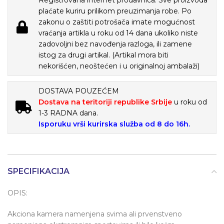
Registrovana internet prodavnica. Sve proizvoda
plaćate kuriru prilikom preuzimanja robe. Po
zakonu o zaštiti potrošača imate mogućnost
vraćanja artikla u roku od 14 dana ukoliko niste
zadovoljni bez navođenja razloga, ili zamene
istog za drugi artikal. (Artikal mora biti
nekorišćen, neoštećen i u originalnoj ambalaži)
DOSTAVA POUZEĆEM
Dostava na teritoriji republike Srbije
u roku od
1-3 RADNA dana.
Isporuku vrši kurirska služba od 8 do 16h.
SPECIFIKACIJA
OPIS:
Akciona kamera namenjena svima ali prvenstveno