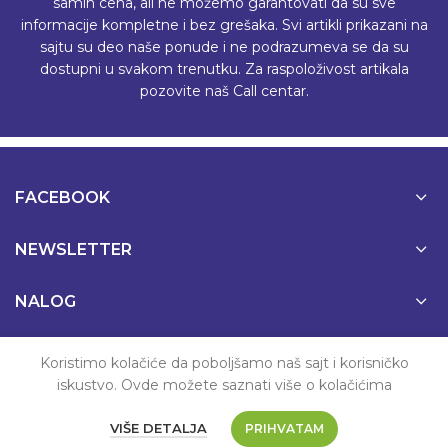
samih cena, ali ne možemo garantovati da su sve
informacije kompletne i bez grešaka. Svi artikli prikazani na
sajtu su deo naše ponude i ne podrazumeva se da su
dostupni u svakom trenutku. Za raspoloživost artikala
pozovite naš Call centar.
FACEBOOK
NEWSLETTER
NALOG
PODRŠKA
Koristimo kolačiće da poboljšamo naš sajt i korisničko
iskustvo. Ovde možete saznati više o kolačićima
VIŠE DETALJA
PRIHVATAM
© 2022 MaliAli.rs | Sva prava zadržana.