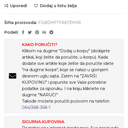
Uporedi
Dodaj u listu želja
Šifra proizvoda:
FGBDHFTYR673YHR
Podeli:
KAKO PORUČITI?
Klikom na dugme "Dodaj u korpu" (dodajete
artikal, koji želite da poručite, u korpu). Kada
dodate sve artikle koje želite da poručite idete
"na dugme korpe", koje se nalazi u gornjem
desnom uglu sajta. Zatim na "ZAVRŠI
KUPOVINU" i popunite sve Vaše potrebne
podatke za isporuku. I na kraju kliknete na
dugme "NARUČI"
Takođe možete poručiti pozivom na telefon
064/368-368-1
SIGURNA KUPOVINA