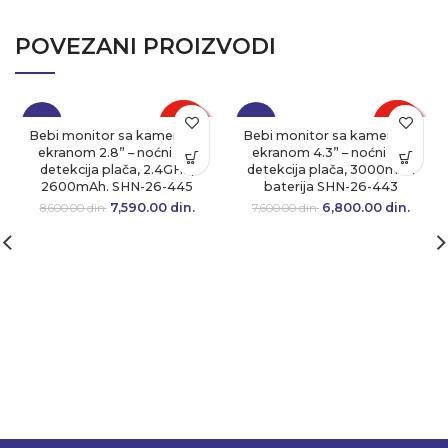
POVEZANI PROIZVODI
-12%
-11%
Bebi monitor sa kamerom i
Bebi monitor sa kamerom i
ekranom 2.8” – noćni vid,
ekranom 4.3” – noćni vid,
detekcija plača, 2.4GHz,
detekcija plača, 3000mAh
2600mAh. SHN-26-445
baterija SHN-26-443
7,590.00
Originalna cena
din.
Trenutna
6,800.00
Originalna cena
din.
Tre
8,600.00
din.
7,600.00
din.
je bila:
cena je:
je bila:
cen
8,600.00 din..
7,590.00 din..
7,600.00 din..
6,800.