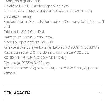
Zoom: x4 digital zoom
Objektiv: 130° HD široko-ugaoni objektiv
Memorijski slot:Micro SD(SDHC Class10 do 32GB max)
OSD jezik menija:
Engleski/Italian/Spanish/Portugalese/German/Dutch/France/
…itd.
Priključci: USB 2.0 , HDMI
Battery life: 1.5h (90 min.) max.
Model punjive baterije: PG900
Karakteristike punjive baterije: Li-ion 3.7V,900mAh, 3.33Wh
Kućni punjač 5v DC: NE dolazi u kompletu(MOŽE SE
KORISTITI PUNJAČ OD SMARTFONA)
Dimenzija: 59.3*24.6*41.1 mm
Težina kamere:148g sa vodo-otpornim kućištem,56g sama
kamera
DEKLARACIJA