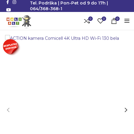
Tel. Podrška | Pon-Pet od 9 do 17h |
064/368-368-1
0
0
0