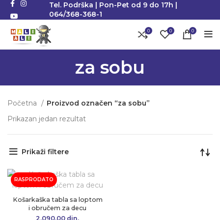
Tel. Podrška | Pon-Pet od 9 do 17h |
064/368-368-1
0
0
0
za sobu
Početna
Proizvod označen “za sobu”
Prikazan jedan rezultat
Prikaži filtere
RASPRODATO
Košarkaška tabla sa loptom
i obručem za decu
2,090.00
din.