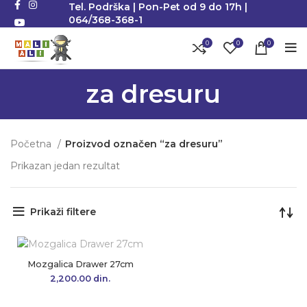
Tel. Podrška | Pon-Pet od 9 do 17h |
064/368-368-1
0
0
0
za dresuru
Početna
Proizvod označen “za dresuru”
Prikazan jedan rezultat
Prikaži filtere
Mozgalica Drawer 27cm
2,200.00
din.